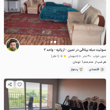
سوئیت مبله ییلاقی در نمین - آرپاتپه - واحد ۲
بدون خواب . 40 متر . تا 5 مهمان
5
(1 نظر)
1٬000٬000
هر شب از
تومان
اقتصادی
پت‌نواز