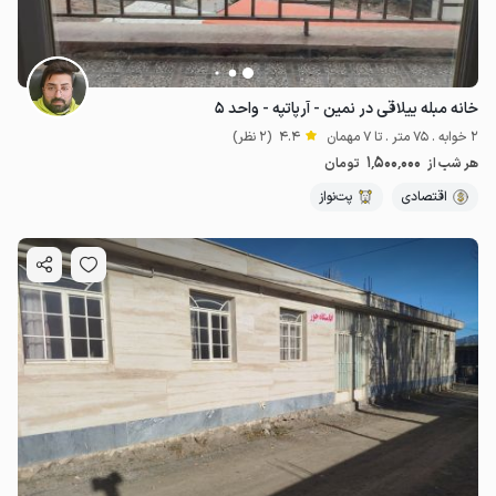
خانه مبله ییلاقی در نمین - آرپاتپه - واحد ۵
2 خوابه . 75 متر . تا 7 مهمان
4.4
(2 نظر)
1٬500٬000
هر شب از
تومان
اقتصادی
پت‌نواز