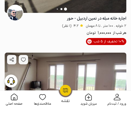
اجاره خانه مبله در نمین اردبیل - حور
2 خوابه . 100 متر . تا 8 مهمان
4.2
(1 نظر)
1٬000٬000
هر شب از
تومان
10% تخفیف از 5 شب
OpenStreetMap
©
نقشه
ورود / ثبت‌نام
میزبان شوید
علاقه‌مندی‌ها
صفحه اصلی