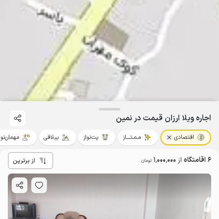
اجاره ویلا ارزان قیمت در نمین
اقتصادی
مـمـتــــاز
پت‌نواز
ییلاقی
مهمان‌نوا
6 اقامتگاه
از
1٬000٬000
از برترین
تومان