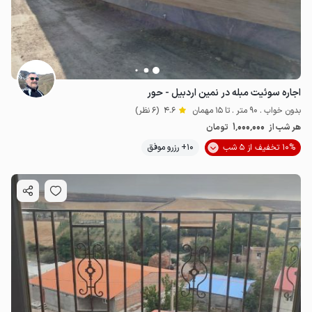
اجاره سوئیت مبله در نمین اردبیل - حور
بدون خواب . 90 متر . تا 15 مهمان
4.6
(6 نظر)
1٬000٬000
هر شب از
تومان
10% تخفیف از 5 شب
10+ رزرو موفق