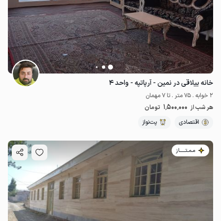
1.5
میلیون ت
خانه ییلاقی در نمین - آرپاتپه - واحد ۴
2 خوابه . 75 متر . تا 7 مهمان
1٬500٬000
هر شب از
تومان
اقتصادی
پت‌نواز
مـمـتــــــاز