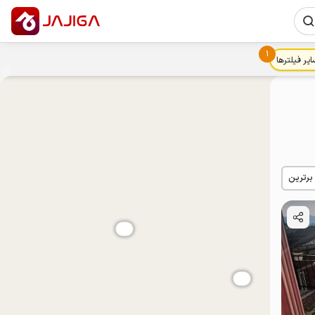
1
ایر فیلترها
 برترین