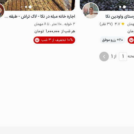
وستای واودین نکا
اجاره خانه مبله در نکا - لاک تراش - طبقه اول
4.7
(37 نظر)
2 خوابه . 110 متر . تا 8 مهمان
1٬000٬000
مان
هر شب از
تومان
موقعیت در نقشه
20+ رزرو موفق
10% تخفیف از 3 شب
قتصادی
خوش منظره
1
1
حه
از