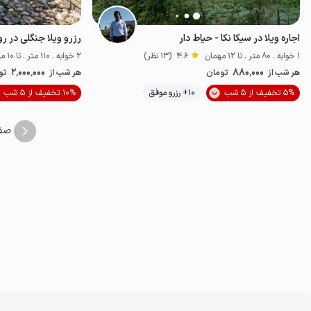
اجاره ویلا در سیکا نکا - حیاط دار
رزرو ویلا جنگلی در ر
1 خوابه . 80 متر . تا 12 مهمان
4.6
(13 نظر)
2 خوابه . 110 متر . تا 10 مهمان
2٬000٬000
880٬000
هر شب از
تومان
هر شب از
تو
5% تخفیف از 5 شب
10+ رزرو موفق
10% تخفیف از 5 شب
خوش منظره
ا
صف