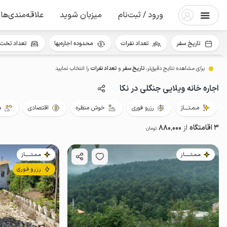
ورود / ثبت‌نام
میزبان شوید
علاقه‌مندی‌ها
تاریخ سفر
تعداد نفرات
محدوده اجاره‌بها
تعداد تخت 
برای مشاهده نتایج دقیق‌تر،
تاریخ سفر
و
تعداد نفرات
را انتخاب نمایید
اجاره خانه ویلایی جنگلی در نکا
مـمـتــــاز
رزرو فوری
خوش منظره
اقتصادی
م
3 اقامتگاه
از
880٬000
تومان
مـمـتــــــاز
مـمـتــــــاز
رزرو فوری