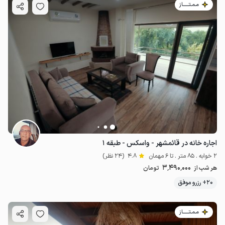
مـمـتــــــاز
اجاره خانه در قائمشهر - واسکس - طبقه ۱
2 خوابه . 85 متر . تا 6 مهمان
4.8
(24 نظر)
3٬490٬000
هر شب از
تومان
20+ رزرو موفق
مـمـتــــــاز