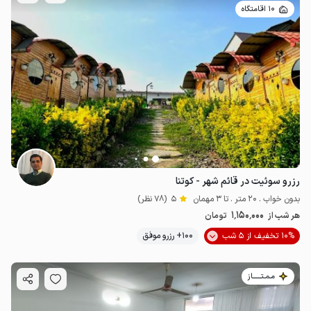
10 اقامتگاه
رزرو سوئیت در قائم شهر - کوتنا
بدون خواب . 20 متر . تا 3 مهمان
5
(78 نظر)
1٬150٬000
هر شب از
تومان
10% تخفیف از 5 شب
100+ رزرو موفق
مـمـتــــــاز