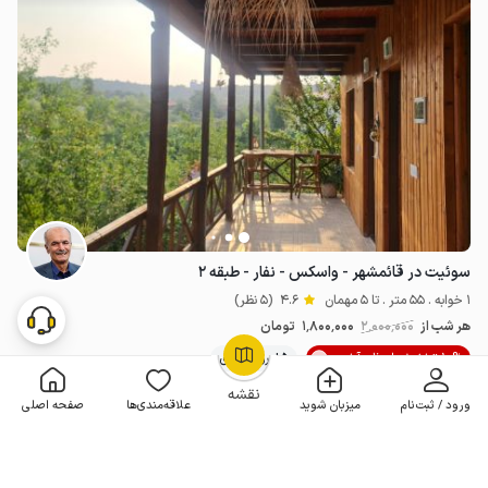
سوئیت در قائمشهر - واسکس - نفار - طبقه ۲
1 خوابه . 55 متر . تا 5 مهمان
4.6
(5 نظر)
هر شب از
2٬000٬000
1٬800٬000
تومان
10% تخفیف لحظه آخری
5+ رزرو موفق
OpenStreetMap
©
نقشه
ورود / ثبت‌نام
میزبان شوید
علاقه‌مندی‌ها
صفحه اصلی
مـمـتــــــاز
2 اقامتگاه