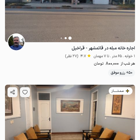
اجاره خانه مبله در قائمشهر - قراخیل
1 خوابه . 65 متر . تا 7 مهمان
4.7
(27 نظر)
800٬000
هر شب از
تومان
50+ رزرو موفق
مـمـتــــــاز
1.5
میلیون ت
4.8