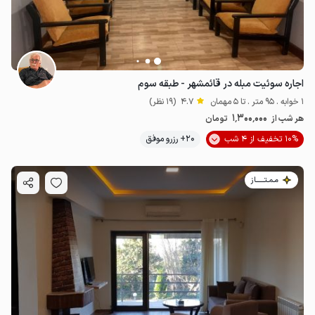
اجاره سوئیت مبله در قائمشهر - طبقه سوم
1 خوابه . 95 متر . تا 5 مهمان
4.7
(19 نظر)
1٬300٬000
هر شب از
تومان
10% تخفیف از 4 شب
20+ رزرو موفق
مـمـتــــــاز