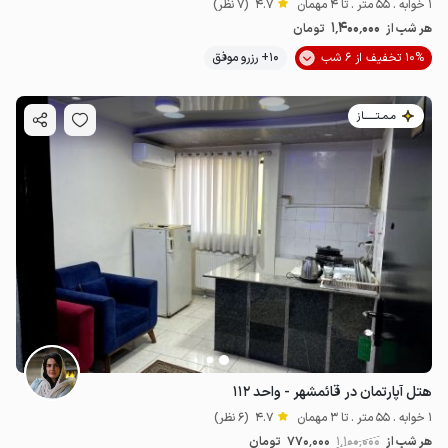
1 خوابه . 55 متر . تا 4 مهمان
4.7
(7 نظر)
1٬400٬000
هر شب از
تومان
10% تخفیف از 6 شب
10+ رزرو موفق
مـمـتــــــاز
هتل آپارتمان در قائمشهر - واحد ۱۱۲
1 خوابه . 55 متر . تا 3 مهمان
4.7
(6 نظر)
هر شب از
1٬100٬000
770٬000
تومان