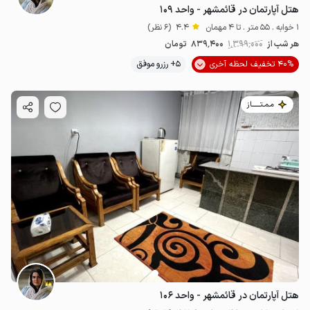
هتل آپارتمان در قائمشهر - واحد ۱۰۹
1 خوابه . 55 متر . تا 4 مهمان
4.4
(6 نظر)
هر شب از
1٬399٬000
839٬400
تومان
40% تخفیف لحظه آخری
5+ رزرو موفق
مـمـتــــــاز
هتل آپارتمان در قائمشهر - واحد ۱۰۶