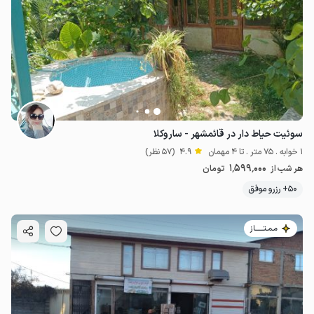
سوئیت حیاط دار در قائمشهر - ساروکلا
1 خوابه . 75 متر . تا 4 مهمان
4.9
(57 نظر)
1٬599٬000
هر شب از
تومان
50+ رزرو موفق
مـمـتــــــاز