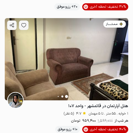
30% تخفیف لحظه آخری
20+ رزرو موفق
مـمـتــــــاز
هتل آپارتمان در قائمشهر - واحد ۱۰۷
1 خوابه . 55 متر . تا 5 مهمان
4.7
(5 نظر)
هر شب از
1٬599٬000
959٬400
تومان
40% تخفیف لحظه آخری
10+ رزرو موفق