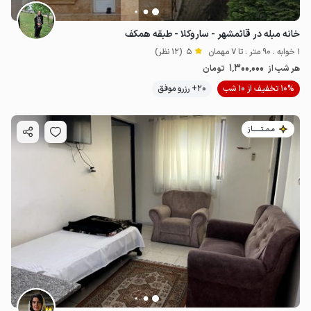
خانه مبله در قائمشهر - ساروکلا - طبقه همکف
1 خوابه . 90 متر . تا 7 مهمان
5
(12 نظر)
1٬300٬000
هر شب از
تومان
10% تخفیف از 10 شب
20+ رزرو موفق
مـمـتــــــاز