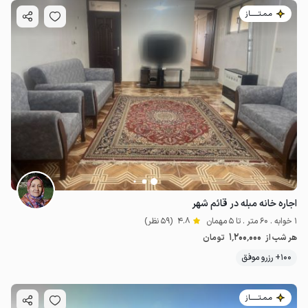
مـمـتــــــاز
اجاره خانه مبله در قائم شهر
1 خوابه . 60 متر . تا 5 مهمان
4.8
(59 نظر)
1٬200٬000
هر شب از
تومان
100+ رزرو موفق
مـمـتــــــاز