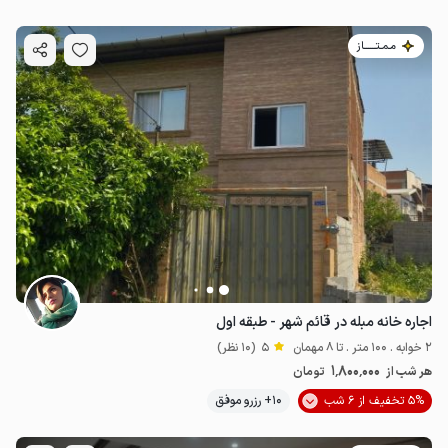
مـمـتــــــاز
اجاره خانه مبله در قائم شهر - طبقه اول
2 خوابه . 100 متر . تا 8 مهمان
5
(10 نظر)
1٬800٬000
هر شب از
تومان
5% تخفیف از 6 شب
10+ رزرو موفق