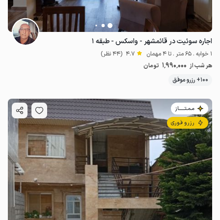
اجاره سوئیت در قائمشهر - واسکس - طبقه ۱
1 خوابه . 65 متر . تا 4 مهمان
4.7
(44 نظر)
1٬990٬000
هر شب از
تومان
100+ رزرو موفق
مـمـتــــــاز
رزرو فوری