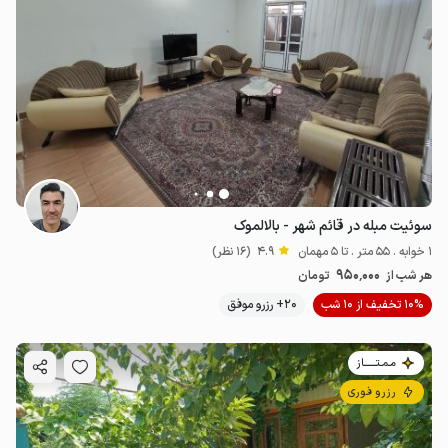
سوئیت مبله در قائم شهر - بالالموک
1 خوابه . 55 متر . تا 5 مهمان
4.9
(16 نظر)
950٬000
هر شب از
تومان
10% تخفیف از 10 شب
20+ رزرو موفق
مـمـتــــــاز
رزرو فوری