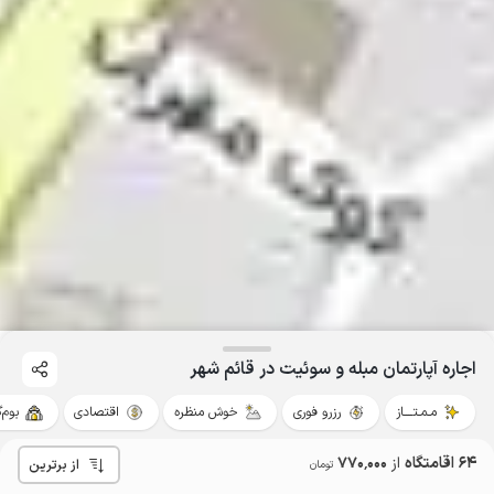
اجاره آپارتمان مبله و سوئیت در قائم شهر
مـمـتــــاز
رزرو فوری
خوش منظره
اقتصادی
بوم‌
64 اقامتگاه
از
770٬000
از برترین
تومان