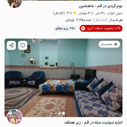
بوم گردی در قم - ماهنشین
بدون خواب . 40 متر . تا 4 مهمان
4.7
(56 نظر)
هر شب از
2٬500٬000
2٬250٬000
تومان
10% تخفیف لحظه آخری
50+ رزرو موفق
مـمـتــــــاز
اجاره سوئیت مبله در قم - زیر همکف