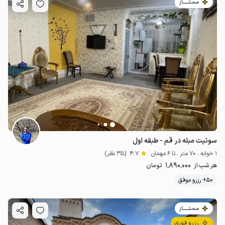
مـمـتــــــاز
سوئیت مبله در قم - طبقه اول
1 خوابه . 70 متر . تا 6 مهمان
4.7
(35 نظر)
1٬890٬000
هر شب از
تومان
50+ رزرو موفق
مـمـتــــــاز
رزرو فوری