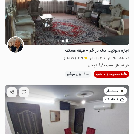
550٬000
ت
5
اجاره سوئیت مبله در قم - طبقه همکف
1 خوابه . 90 متر . تا 6 مهمان
4.9
(66 نظر)
1٬800٬000
هر شب از
تومان
10% تخفیف از 10 شب
100+ رزرو موفق
مـمـتــــــاز
2 اقامتگاه