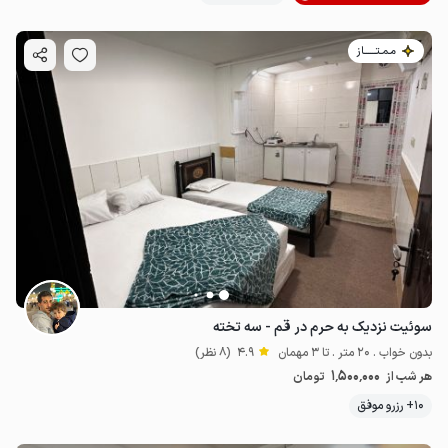
مـمـتــــــاز
سوئیت نزدیک به حرم در قم - سه تخته
بدون خواب . 20 متر . تا 3 مهمان
4.9
(8 نظر)
1٬500٬000
هر شب از
تومان
10+ رزرو موفق