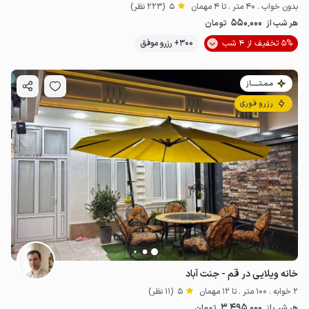
بدون خواب . 40 متر . تا 4 مهمان
5
(223 نظر)
550٬000
هر شب از
تومان
5% تخفیف از 4 شب
300+ رزرو موفق
مـمـتــــــاز
رزرو فوری
خانه ویلایی در قم - جنت آباد
2 خوابه . 100 متر . تا 12 مهمان
5
(11 نظر)
3٬495٬000
هر شب از
تومان