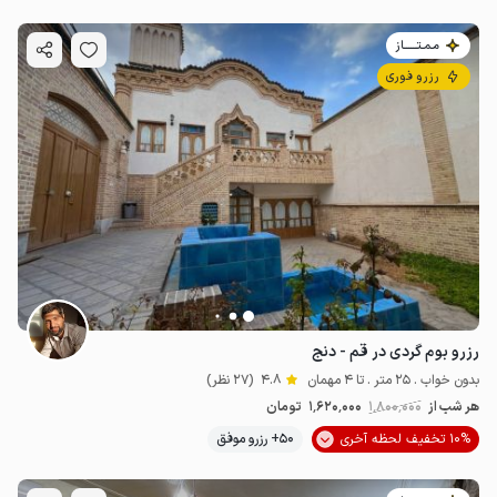
مـمـتــــــاز
رزرو فوری
رزرو بوم گردی در قم - دنج
بدون خواب . 25 متر . تا 4 مهمان
4.8
(27 نظر)
هر شب از
1٬800٬000
1٬620٬000
تومان
10% تخفیف لحظه آخری
50+ رزرو موفق