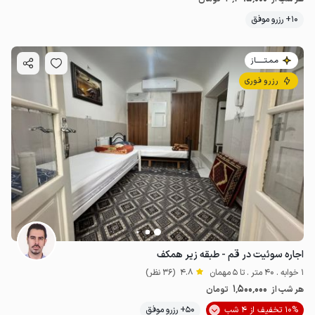
10+ رزرو موفق
مـمـتــــــاز
رزرو فوری
اجاره سوئیت در قم - طبقه زیر همکف
1 خوابه . 40 متر . تا 5 مهمان
4.8
(36 نظر)
1٬500٬000
هر شب از
تومان
10% تخفیف از 4 شب
50+ رزرو موفق