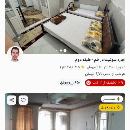
اجاره سوئیت در قم - طبقه دوم
1 خوابه . 40 متر . تا 6 مهمان
4.8
(45 نظر)
1٬700٬000
هر شب از
تومان
10% تخفیف از 3 شب
50+ رزرو موفق
مـمـتــــــاز
رزرو فوری