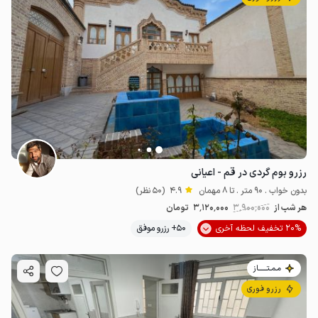
رزرو بوم گردی در قم - اعیانی
بدون خواب . 90 متر . تا 8 مهمان
4.9
(50 نظر)
هر شب از
3٬900٬000
3٬120٬000
تومان
20% تخفیف لحظه آخری
50+ رزرو موفق
مـمـتــــــاز
رزرو فوری