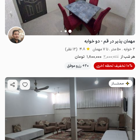
مهمان پذیر در قم - دو خوابه
2 خوابه . 50 متر . تا 7 مهمان
4.8
(12 نظر)
هر شب از
2٬000٬000
1٬800٬000
تومان
10% تخفیف لحظه آخری
20+ رزرو موفق
مـمـتــــــاز