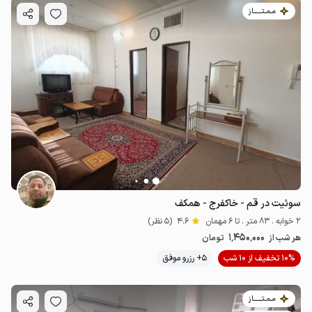
مـمـتــــــاز
سوئیت در قم - خاکفرج - همکف
2 خوابه . 83 متر . تا 6 مهمان
4.6
(5 نظر)
1٬450٬000
هر شب از
تومان
10% تخفیف از 10 شب
5+ رزرو موفق
مـمـتــــــاز