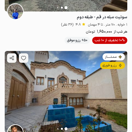
سوئیت مبله در قم - طبقه دوم
1 خوابه . 70 متر . تا 4 مهمان
4.8
(36 نظر)
1٬650٬000
هر شب از
تومان
10% تخفیف از 10 شب
50+ رزرو موفق
مـمـتــــــاز
رزرو فوری