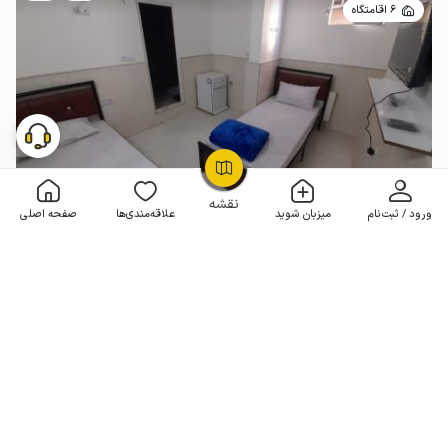
6 اقامتگاه
OpenStreetMap
©
نقشه
ورود / ثبت‌نام
میزبان شوید
علاقه‌مندی‌ها
صفحه اصلی
هتل آپارتمان در قم - دو تخته
بدون خواب . 18 متر . تا 2 مهمان
4.8
(43 نظر)
هر شب از
1٬200٬000
960٬000
تومان
20% تخفیف
50+ رزرو موفق
مـمـتــــــاز
رزرو فوری