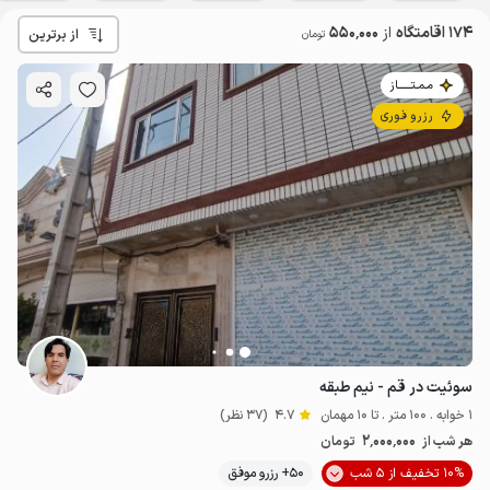
174 اقامتگاه
از
550٬000
از برترین
تومان
مـمـتــــــاز
رزرو فوری
سوئیت در قم - نیم طبقه
1 خوابه . 100 متر . تا 10 مهمان
4.7
(37 نظر)
2٬000٬000
هر شب از
تومان
10% تخفیف از 5 شب
50+ رزرو موفق