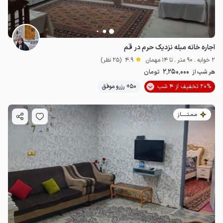
اجاره خانه مبله نزدیک حرم در قم
2 خوابه . 90 متر . تا 14 مهمان
4.9
(25 نظر)
2٬250٬000
هر شب از
تومان
20% تخفیف از 4 شب
50+ رزرو موفق
مـمـتــــــاز