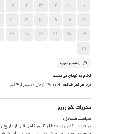
15
14
13
12
11
10
3
22
21
20
19
18
17
0
29
28
27
26
25
24
31
راهنمای تقویم
ارقام به تومان می‌باشند
نرخ هر نفر اضافه:
+240٬000 تومان / بیشتر از 4 نفر
مقررات لغو رزرو
سیاست متعادل:
میهمان عودت می‌شود. در غیر اینصورت اجاره شب اول بعلاوه حداکثر 15 درص