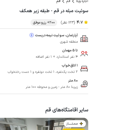
اجاره ویلا
قم
قم
سوئیت مبله در قم - طبقه زیر همکف
4.7
(123 نظر)
200+ رزرو موفق
آپارتمان، سوئیت نیمه دربست
منطقه شهری
تا 5 مهمان
4 نفر استاندارد + 1 نفر اضافه
1 اتاق‌خواب
2 تخت یک‌نفره، 1 تخت دونفره و 1 دست رختخواب
80 متر
زیربنا 80 متر - زمین و محوطه 100 متر
سایر اقامتگاه‌های قم
مـمـتــــــاز