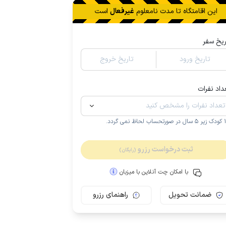
این اقامتگاه تا
مدت نامعلوم
غیرفعال
است
ریخ سفر
تاریخ ورود
تاریخ خروج
داد نفرات
.
ثبت درخواست رزرو
(رایگان)
با امکان چت آنلاین با میزبان
ضمانت تحویل
راهنمای رزرو
مـمـتــــــاز