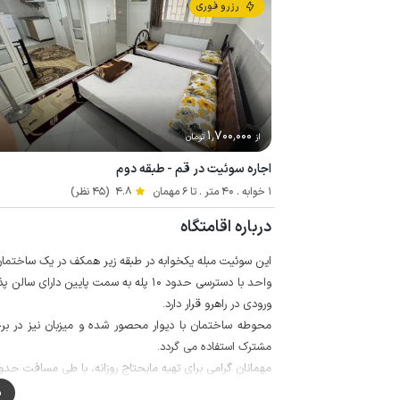
رزرو فوری
1٬700٬000
از
تومان
اجاره سوئیت در قم - طبقه دوم
1 خوابه . 40 متر . تا 6 مهمان
4.8
(45 نظر)
درباره اقامتگاه
این سوئیت مبله یکخوابه در طبقه زیر همکف در یک ساختمان
واحد با دسترسی حدود 10 پله به سمت پای
ورودی در راهرو قرار دارد.
محوطه ساختمان با دیوار محصور شده و میزبان نیز در بر
مشترک استفاده می گردد.
مهمانان گرامی برای تهیه مایحتاج روزانه، با طی مسافت حدود 500 متری به سوپر مارکت و نانوایی دسترسی خواهند د
کیفیت پوشش شبکه تلفن همراه نیز برای دو اپراتور همراه اول و
م