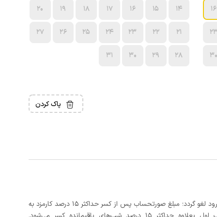
20
19
18
17
16
15
14
16
27
26
25
24
23
22
21
2
31
30
29
28
3
پاک کردن
در صورتی که رزرو، حداقل 3 روز کامل قبل از تاریخ ورود لغو گردد؛ مبلغ صورتحساب پس از کسر حداکثر 15 درصد کارمزد به
د شب‌های باقیمانده کسر می‌شود.