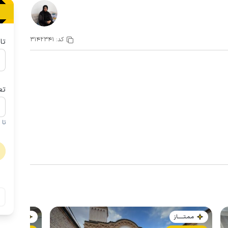
کد:
3142341
تا
تع
تا 1 کودک زیر 5 سال در صورتحساب لحاظ نمی گردد
مـمـتــــــاز
مـمـتــــــاز