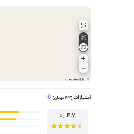
OpenStreetMap
©
امتیازات
(
123
مهمان
)
4.7
از ۵