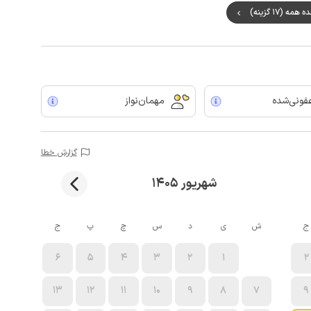
مه (17 گزینه)
ونی‌شده
مهمان‌نواز
گزارش خطا
شهریور 1405
ج
ش
ی
د
س
چ
پ
ج
6
5
4
3
2
1
2
13
12
11
10
9
8
7
9