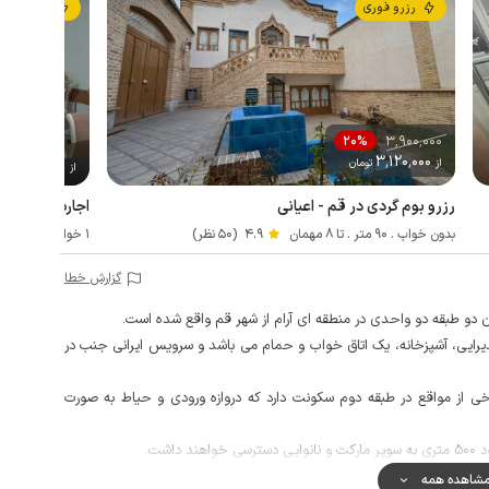
رزرو فوری
رزرو فوری
3٬900٬000
20%
3٬120٬000
از
تومان
1٬800٬000
از
توم
رزرو بوم گردی در قم - اعیانی
اجاره سوئیت م
بدون خواب . 90 متر . تا 8 مهمان
4.9
(50 نظر)
1 خوابه . 90 متر . تا 6 مهمان
گزارش خطا
 دو طبقه دو واحدی در منطقه ای آرام از شهر قم واقع شده است.
ین دارای سالن پذیرایی، آشپزخانه، یک اتاق خواب و حمام می باشد و سرویس ایرانی جنب در
خی از مواقع در طبقه دوم سکونت دارد که دروازه ورودی و حیاط به صورت
اشت.
 ایرانسل در مکالمه خوب و دسترسی به اینترنت به صورت 4g است.
شاهده همه