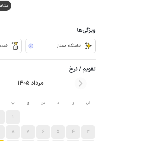
مشاهده ه
ویژگی‌ها
اقامتگاه ممتاز
ضدعف
تقویم / نرخ
مرداد 1405
ش
ی
د
س
چ
پ
1
8
7
6
5
4
3