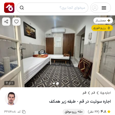
مـمـتــــــاز
رزرو فوری
1 از 6
اجاره ویلا
قم
قم
اجاره سوئیت در قم - طبقه زیر همکف
4.8
(36 نظر)
50+ رزرو موفق
کد:
3276108