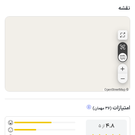
نقشه
OpenStreetMap
©
امتیازات
(
36
مهمان
)
4.8
از ۵