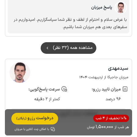
پاسخ میزبان
با عرض سلام و احترام از لطف و نظر شما سپاسگزاریم. امیدواریم در
سفرهای بعدی هم میزبان شما باشیم.
مشاهده همه (32 نظر)
سیدمهدی
میزبان جاجیگا از اردیبهشت 1404
میزان تایید رزرو:
سرعت پاسخ‌گویی:
96 درصد
کمتر از 2 دقیقه
مشاهده حساب کاربری میزبان
درخواست رزرو
10% تخفیف از 4 شب
(رایگان)
1٬500٬000
هر شب از
تومان
با امکان چت آنلاین با میزبان