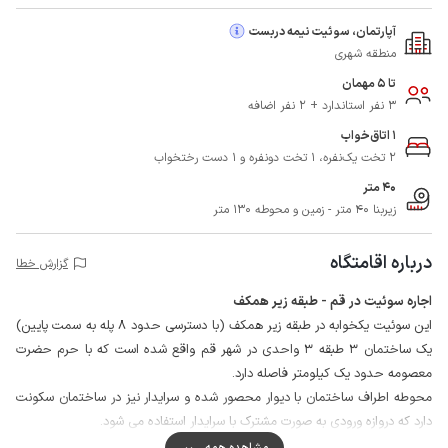
آپارتمان، سوئیت نیمه دربست
منطقه شهری
تا 5 مهمان
3 نفر استاندارد + 2 نفر اضافه
1 اتاق‌خواب
2 تخت یک‌نفره، 1 تخت دونفره و 1 دست رختخواب
40 متر
زیربنا 40 متر - زمین و محوطه 130 متر
درباره اقامتگاه
گزارش خطا
اجاره سوئیت در قم - طبقه زیر همکف
این سوئیت یکخوابه در طبقه زیر همکف (با دسترسی حدود 8 پله به سمت پایین)
یک ساختمان 3 طبقه 3 واحدی در شهر قم واقع شده است که با حرم حضرت
معصومه حدود یک کیلومتر فاصله دارد.
محوطه اطراف ساختمان با دیوار محصور شده و سرایدار نیز در ساختمان سکونت
دارد که دروازه ورودی به صورت مشترک با سرایدار استفاده می شود.
لازم به ذکر است که آب مصرفی این منطقه فاقد کیفیت لازم برای آشامیدن می
مشاهده همه