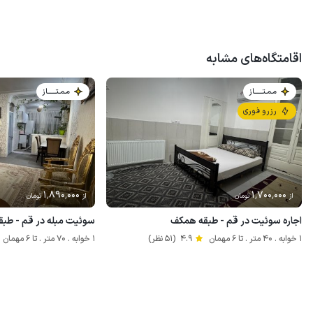
اقامتگاه‌های مشابه
مـمـتــــــاز
مـمـتــــــاز
رزرو فوری
1٬890٬000
1٬700٬000
از
تومان
از
تومان
اجاره سوئیت در قم - طبقه همکف
سوئیت مبله در قم - طبق
1 خوابه . 40 متر . تا 6 مهمان
4.9
(51 نظر)
1 خوابه . 70 متر . تا 6 مهمان