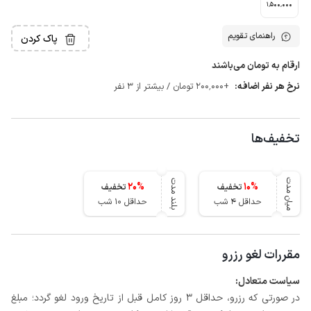
1٬500٬000
راهنمای تقویم
پاک کردن
ارقام به تومان می‌باشند
نرخ هر نفر اضافه:
+200٬000 تومان / بیشتر از 3 نفر
تخفیف‌ها
میان مدت
بلند مدت
20
%
10
%
تخفیف
تخفیف
حداقل 4 شب
حداقل 10 شب
مقررات لغو رزرو
سیاست متعادل:
در صورتی که رزرو، حداقل 3 روز کامل قبل از تاریخ ورود لغو گردد؛ مبلغ