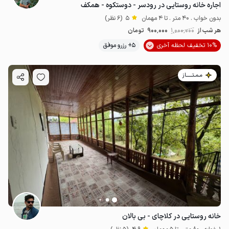
اجاره خانه روستایی در رودسر - دوستکوه - همکف
بدون خواب . 40 متر . تا 4 مهمان
5
(6 نظر)
هر شب از
1٬000٬000
900٬000
تومان
10% تخفیف لحظه آخری
5+ رزرو موفق
مـمـتــــــاز
خانه روستایی در کلاچای - بی بالان