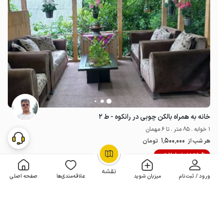
خانه به همراه بالکن چوبی در رانکوه - ط ۲
1 خوابه . 85 متر . تا 6 مهمان
1٬500٬000
هر شب از
تومان
10% تخفیف از 7 شب
OpenStreetMap
©
نقشه
ورود / ثبت‌نام
میزبان شوید
علاقه‌مندی‌ها
صفحه اصلی