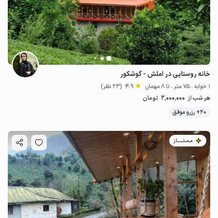
خانه روستایی در املش - گوشکور
1 خوابه . 75 متر . تا 8 مهمان
4.9
(23 نظر)
2٬000٬000
هر شب از
تومان
20+ رزرو موفق
مـمـتــــــاز
2.5
میلیون ت