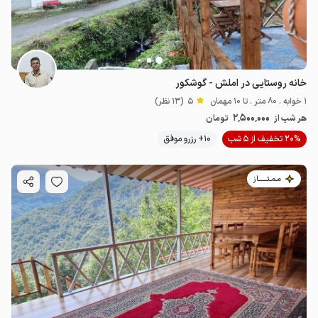
خانه روستایی در املش - گوشکور
1 خوابه . 80 متر . تا 10 مهمان
5
(13 نظر)
2٬500٬000
هر شب از
تومان
20% تخفیف از 5 شب
10+ رزرو موفق
مـمـتــــــاز