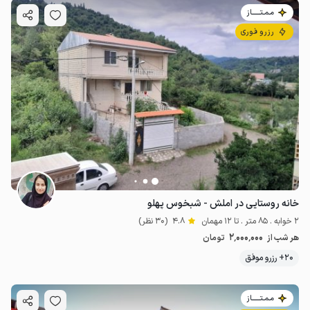
مـمـتــــــاز
رزرو فوری
خانه روستایی در املش - شبخوس پهلو
2 خوابه . 85 متر . تا 12 مهمان
4.8
(30 نظر)
2٬000٬000
هر شب از
تومان
20+ رزرو موفق
مـمـتــــــاز