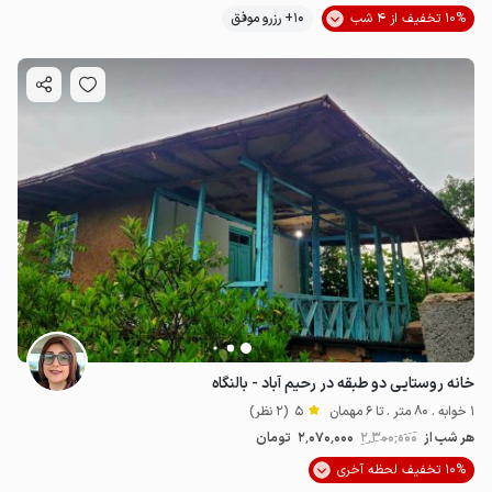
10% تخفیف از 4 شب
10+ رزرو موفق
خانه روستایی دو طبقه در رحیم آباد - بالنگاه
1 خوابه . 80 متر . تا 6 مهمان
5
(2 نظر)
هر شب از
2٬300٬000
2٬070٬000
تومان
10% تخفیف لحظه آخری