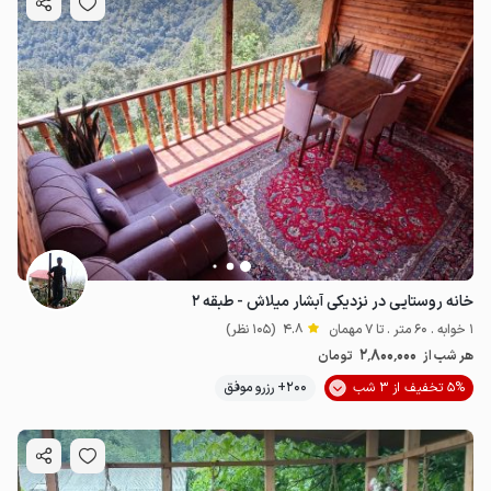
خانه روستایی در نزدیکی آبشار میلاش - طبقه ۲
1 خوابه . 60 متر . تا 7 مهمان
4.8
(105 نظر)
2٬800٬000
هر شب از
تومان
5% تخفیف از 3 شب
200+ رزرو موفق