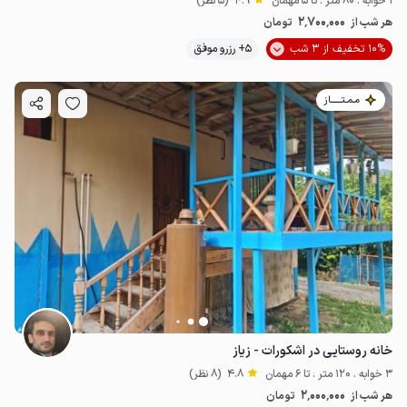
1 خوابه . 80 متر . تا 5 مهمان
4.9
(5 نظر)
2٬700٬000
هر شب از
تومان
10% تخفیف از 3 شب
5+ رزرو موفق
مـمـتــــــاز
خانه روستایی در اشکورات - زیاز
3 خوابه . 120 متر . تا 6 مهمان
4.8
(8 نظر)
2٬000٬000
هر شب از
تومان