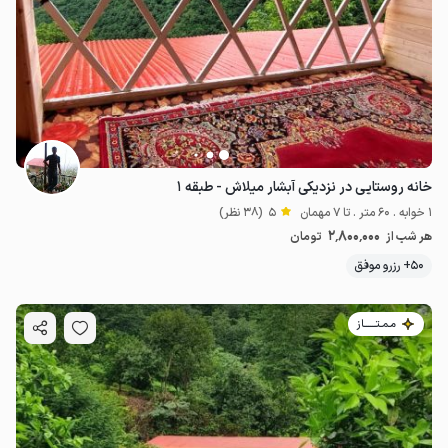
خانه روستایی در نزدیکی آبشار میلاش - طبقه ۱
1 خوابه . 60 متر . تا 7 مهمان
5
(38 نظر)
2٬800٬000
هر شب از
تومان
50+ رزرو موفق
مـمـتــــــاز