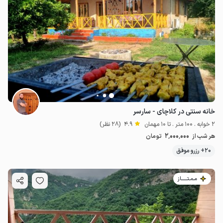
خانه سنتی در کلاچای - سارسر
2 خوابه . 100 متر . تا 10 مهمان
4.9
(28 نظر)
2٬000٬000
هر شب از
تومان
20+ رزرو موفق
مـمـتــــــاز