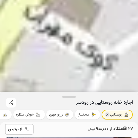
اجاره خانه روستایی در رودسر
روستایی
مـمـتــــاز
رزرو فوری
خوش منظره
ج
27 اقامتگاه
از
900٬000
از برترین
تومان