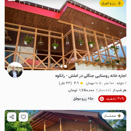
رزرو فوری
اجاره خانه روستایی جنگلی در املش - رانکوه
1 خوابه . 100 متر . تا 10 مهمان
4.9
(43 نظر)
هر شب از
2٬500٬000
1٬750٬000
تومان
30% تخفیف
50+ رزرو موفق
مـمـتــــــاز