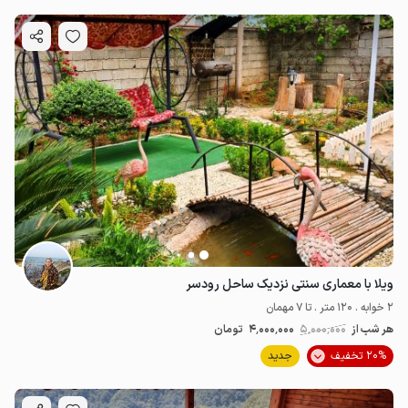
ویلا با معماری سنتی نزدیک ساحل رودسر
2 خوابه . 120 متر . تا 7 مهمان
هر شب از
5٬000٬000
4٬000٬000
تومان
20% تخفیف
جدید