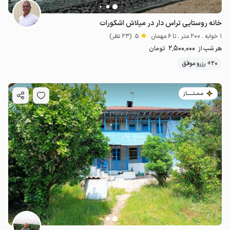
خانه روستایی تراس دار در میلاش اشکورات
1 خوابه . 200 متر . تا 6 مهمان
5
(23 نظر)
2٬500٬000
هر شب از
تومان
20+ رزرو موفق
مـمـتــــــاز