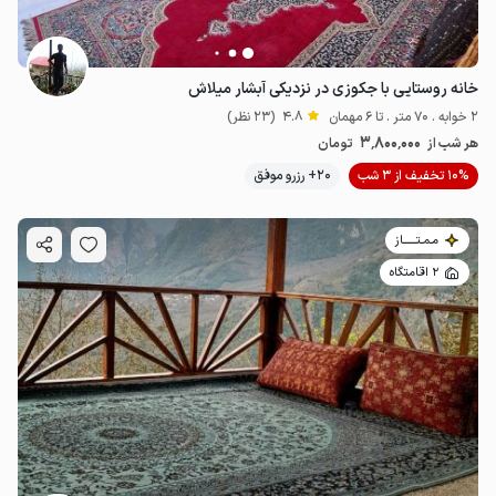
خانه روستایی با جکوزی در نزدیکی آبشار میلاش
2 خوابه . 70 متر . تا 6 مهمان
4.8
(23 نظر)
3٬800٬000
هر شب از
تومان
10% تخفیف از 3 شب
20+ رزرو موفق
مـمـتــــــاز
2 اقامتگاه