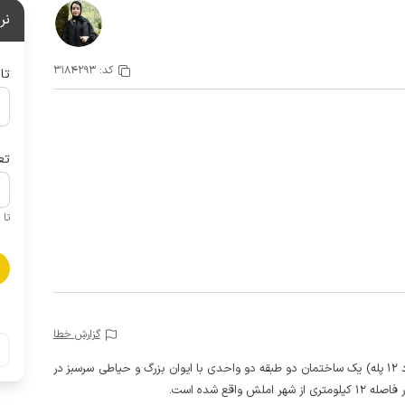
نر
کد:
3184293
تا
تع
تا 1 کودک زیر 5 سال در صورتحساب لحاظ نمی گردد
گزارش خطا
این خانه روستایی یک خوابه در طبقه بالا (با دسترسی حدود 12 پله) یک ساختمان دو طبقه دو واحدی با ایوان بزرگ و حیاطی سرسبز در
قع شده است.