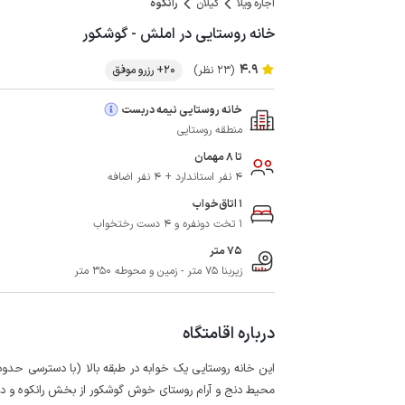
اجاره ویلا
گیلان
رانکوه
خانه روستایی در املش - گوشکور
4.9
(23 نظر)
20+ رزرو موفق
خانه روستایی نیمه دربست
منطقه روستایی
تا 8 مهمان
4 نفر استاندارد + 4 نفر اضافه
1 اتاق‌خواب
1 تخت دونفره و 4 دست رختخواب
75 متر
زیربنا 75 متر - زمین و محوطه 350 متر
درباره اقامتگاه
محیط دنج و آرام روستای خوش گوشکور از بخش رانکوه و در فاصله 12 کیلومتری از شهر املش وا