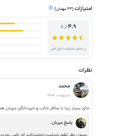
امتیازات
(
23
مهمان
)
4.9
از ۵
بر اساس امتیازات ۱ سال اخیر
نظرات
محمد
اردیبهشت 1405
جای بسیار زیبا با مناظر جالب و حیرت‌انگیز میزبان هم فوق‌العاده‌ میهمان نواز، مودب و مهمان نواز بود.
پاسخ میزبان
ممنون.نظر لطف شماست.خوشحالیم که راضی بودید.