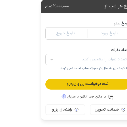
خ هر شب از
:
2٬000٬000
تومان
ریخ سفر
تاریخ ورود
تاریخ خروج
داد نفرات
.
ثبت درخواست رزرو
(رایگان)
با امکان چت آنلاین با میزبان
ضمانت تحویل
راهنمای رزرو