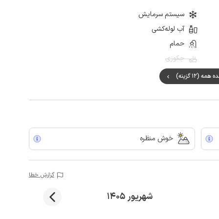
سیستم سرمایش
آب لوله‌کشی
حمام
جکوزی
مه (12 گزینه)
خوش منظره
گزارش خطا
شهریور 1405