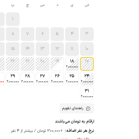
ش
ی
د
س
چ
پ
1
8
7
6
5
4
3
15
14
13
12
11
10
3
22
21
20
19
18
17
2٬000٬000
0
29
28
27
26
25
24
000
2٬000٬000
2٬000٬000
2٬000٬000
2٬000٬000
2٬000٬000
2٬000٬000
31
2٬000٬000
راهنمای تقویم
ارقام به تومان می‌باشند
نرخ هر نفر اضافه:
+300٬000 تومان / بیشتر از 4 نفر