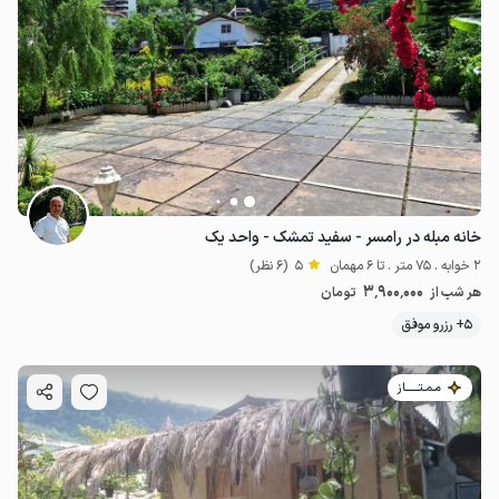
خانه مبله در رامسر - سفید تمشک - واحد یک
2 خوابه . 75 متر . تا 6 مهمان
5
(6 نظر)
3٬900٬000
هر شب از
تومان
5+ رزرو موفق
مـمـتــــــاز