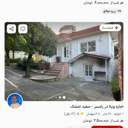
6٬000٬000
هر شب از
تومان
5+ رزرو موفق
مـمـتــــــاز
اجاره ویلا در رامسر - سفید تمشک
1 خوابه . 60 متر . تا 6 مهمان
5
(12 نظر)
2٬500٬000
هر شب از
تومان