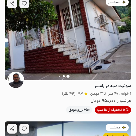
مـمـتــــــاز
سوئیت مبله در رامسر
1 خوابه . 40 متر . تا 3 مهمان
4.7
(44 نظر)
950٬000
هر شب از
تومان
10% تخفیف از 15 شب
50+ رزرو موفق
مـمـتــــــاز