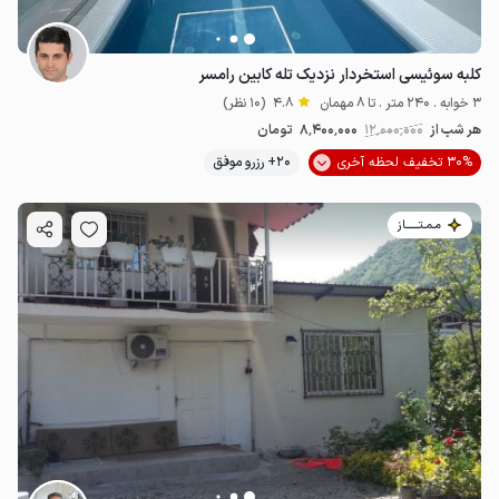
کلبه سوئیسی استخردار نزدیک تله کابین رامسر
3 خوابه . 240 متر . تا 8 مهمان
4.8
(10 نظر)
هر شب از
12٬000٬000
8٬400٬000
تومان
30% تخفیف لحظه آخری
20+ رزرو موفق
مـمـتــــــاز