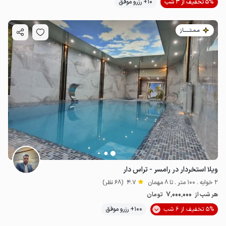
5% تخفیف از 3 شب
10+ رزرو موفق
مـمـتــــــاز
ویلا استخردار در رامسر - تراس دار
2 خوابه . 100 متر . تا 8 مهمان
4.7
(68 نظر)
7٬000٬000
هر شب از
تومان
5% تخفیف از 6 شب
100+ رزرو موفق