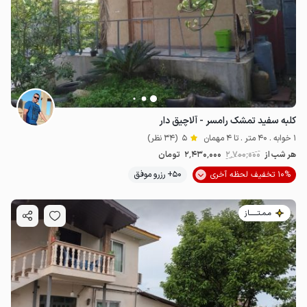
7
میلیون ت
4.7
کلبه سفید تمشک رامسر - آلاچیق دار
1 خوابه . 40 متر . تا 4 مهمان
5
(34 نظر)
هر شب از
2٬700٬000
2٬430٬000
تومان
10% تخفیف لحظه آخری
50+ رزرو موفق
مـمـتــــــاز