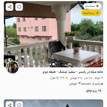
مـمـتــــــاز
رزرو فوری
خانه مبله در رامسر - سفید تمشک - طبقه دوم
2 خوابه . 100 متر . تا 7 مهمان
4.9
(9 نظر)
3٬000٬000
هر شب از
تومان
5+ رزرو موفق