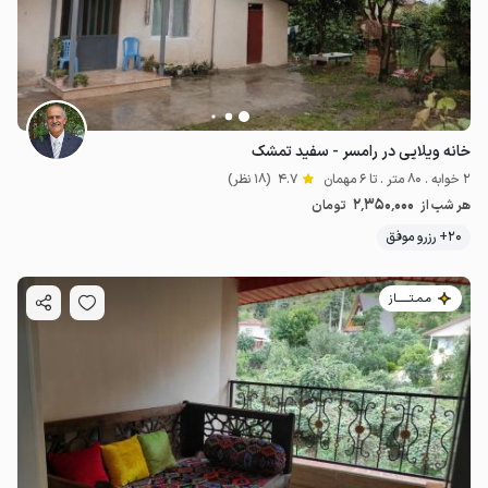
خانه ویلایی در رامسر - سفید تمشک
2 خوابه . 80 متر . تا 6 مهمان
4.7
(18 نظر)
2٬350٬000
هر شب از
تومان
20+ رزرو موفق
مـمـتــــــاز