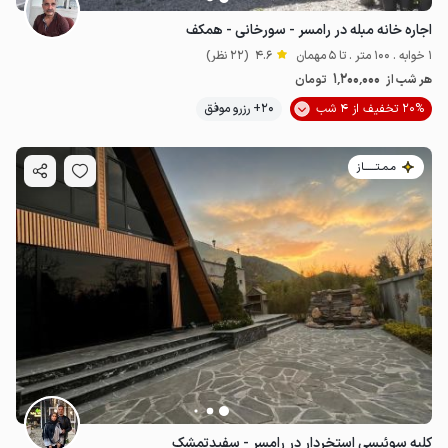
اجاره خانه مبله در رامسر - سورخانی - همکف
1 خوابه . 100 متر . تا 5 مهمان
4.6
(22 نظر)
1٬200٬000
هر شب از
تومان
20% تخفیف از 4 شب
20+ رزرو موفق
مـمـتــــــاز
کلبه سوئیسی استخردار در رامسر - سفیدتمشک