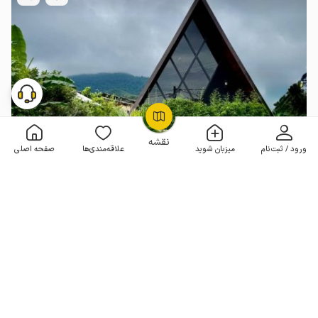
OpenStreetMap
©
نقشه
ورود / ثبت‌نام
میزبان شوید
علاقه‌مندی‌ها
صفحه اصلی
کلبه سوئیسی در چابکسر - سورخانی
بدون خواب . 50 متر . تا 3 مهمان
4.9
(3 نظر)
3٬500٬000
هر شب از
تومان
20% تخفیف از 7 شب