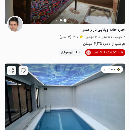
اجاره خانه ویلایی در رامسر
2 خوابه . 100 متر . تا 6 مهمان
4.7
(13 نظر)
2٬350٬000
هر شب از
تومان
10% تخفیف از 4 شب
10+ رزرو موفق
مـمـتــــــاز