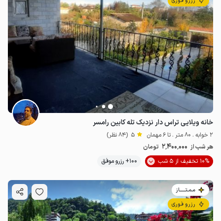
رزرو فوری
خانه ویلایی تراس دار نزدیک تله کابین رامسر
2 خوابه . 80 متر . تا 6 مهمان
5
(84 نظر)
2٬400٬000
هر شب از
تومان
10% تخفیف از 5 شب
100+ رزرو موفق
مـمـتــــــاز
رزرو فوری