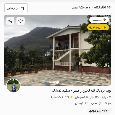
46 اقامتگاه
از
950٬000
از برترین
تومان
مـمـتــــــاز
رزرو فوری
ویلا نزدیک تله کابین رامسر - سفید تمشک
2 خوابه . 120 متر . تا 5 مهمان
4.9
(180 نظر)
1٬990٬000
هر شب از
تومان
300+ رزرو موفق