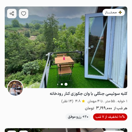
مـمـتــــــاز
کلبه سوئیسی جنگلی با وان جکوزی کنار رودخانه
1 خوابه . 55 متر . تا 4 مهمان
4.8
(14 نظر)
3٬199٬000
هر شب از
تومان
10% تخفیف از 7 شب
20+ رزرو موفق