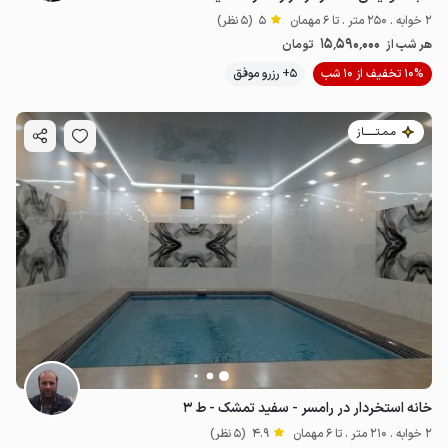
2 خوابه . 250 متر . تا 6 مهمان
5
(5 نظر)
15٬590٬000
هر شب از
تومان
10% تخفیف از 10 شب
5+ رزرو موفق
مـمـتــــــاز
خانه استخردار در رامسر - سفید تمشک - ط ۳
2 خوابه . 210 متر . تا 6 مهمان
4.9
(5 نظر)