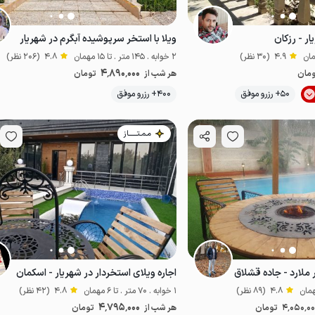
ار - رزکان
ویلا با استخر سرپوشیده آبگرم در شهریار
4.9
(30 نظر)
2 خوابه . 145 متر . تا 15 مهمان
4.8
(206 نظر)
4٬890٬000
مان
هر شب از
تومان
موقعیت در نقشه
50+ رزرو موفق
400+ رزرو موفق
مـمـتــــــاز
ر ملارد - جاده قشلاق
اجاره ویلای استخردار در شهریار - اسکمان
4.8
(89 نظر)
1 خوابه . 70 متر . تا 6 مهمان
4.8
(42 نظر)
4٬795٬000
4٬050٬0
تومان
هر شب از
تومان