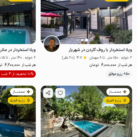
ویلا استخردار با روف گاردن در شهریار
ویلا استخردار در ملارد 
2 خوابه . 150 متر . تا 8 مهمان
4.7
(20 نظر)
2 خوابه . 140 متر . تا 15 مهمان
6٬200٬000
6٬000٬000
هر شب از
تومان
هر شب از
تو
موقعیت در نقشه
50+ رزرو موفق
10% تخفیف از 3 شب
مـمـتــــــاز
مـمـتــــــاز
رزرو فوری
رزرو فوری