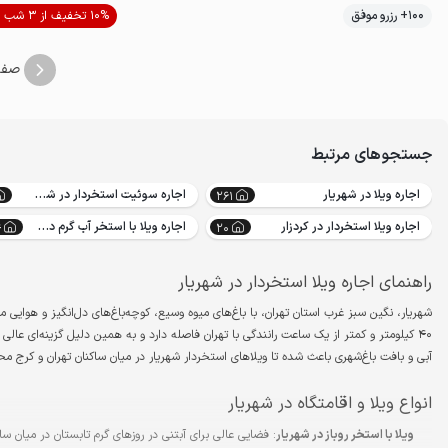
موقعیت در نقشه
100+ رزرو موفق
10% تخفیف از 3 شب
صفح
جستجوهای مرتبط
اجاره ویلا در شهریار
اجاره سوئیت استخردار در شهریار
261
اجاره ویلا استخردار در کردزار
اجاره ویلا با استخر آب گرم در شهریار
4
20
راهنمای اجاره ویلا استخردار در شهریار
شهریار، نگین سبز غرب استان تهران، با باغ‌های میوه وسیع، کوچه‌باغ‌های دل‌انگیز و هوایی
۴۰ کیلومتر و کمتر از یک ساعت رانندگی با تهران فاصله دارد و به همین دلیل گزینه‌ای ع
آبی و بافت باغ‌شهری باعث شده تا ویلاهای استخردار شهریار در میان ساکنان تهران و کرج مح
انواع ویلا و اقامتگاه در شهریار
ویلا با استخر روباز در شهریار
: فضایی عالی برای آبتنی در روزهای گرم تابستان در میان سا