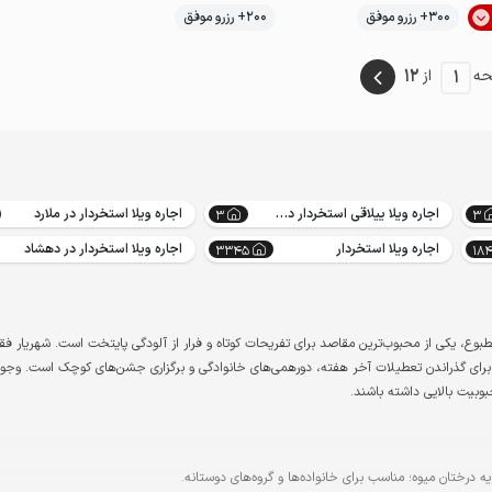
300+ رزرو موفق
200+ رزرو موفق
لوکس و مجلل
12
1
ه
از
اجاره ویلا ییلاقی استخردار در شهریار
اجاره ویلا استخردار در ملارد
3
3
اجاره ویلا استخردار
اجاره ویلا استخردار در دهشاد
3345
18
 مطبوع، یکی از محبوب‌ترین مقاصد برای تفریحات کوتاه و فرار از آلودگی پایتخت است. شهریار 
الی برای گذراندن تعطیلات آخر هفته، دورهمی‌های خانوادگی و برگزاری جشن‌های کوچک است. وجود
بوبیت بالایی داشته باشند.
یه درختان میوه؛ مناسب برای خانواده‌ها و گروه‌های دوستانه.