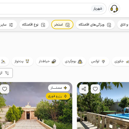
شهریار
و اتاق
ویژگی‌های اقامتگاه
استخر
نوع اقامتگاه
سایر 
جکوزی
لوکس
بوم‌گردی
حیاط‌دار
پت‌نواز
از
مـمـتــــــاز
رزرو فوری