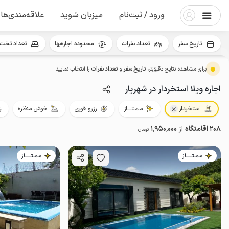
ورود / ثبت‌نام
میزبان شوید
علاقه‌مندی‌ها
تاریخ سفر
تعداد نفرات
محدوده اجاره‌بها
تعداد تخت 
برای مشاهده نتایج دقیق‌تر،
تاریخ سفر
و
تعداد نفرات
را انتخاب نمایید
اجاره ویلا استخردار در شهریار
استخردار
مـمـتــــاز
رزرو فوری
خوش منظره
208 اقامتگاه
از
1٬950٬000
تومان
مـمـتــــــاز
مـمـتــــــاز