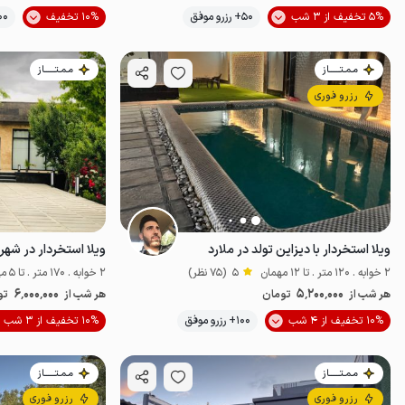
موقعیت در نقشه
5% تخفیف از 3 شب
50+ رزرو موفق
10% تخفیف
100+ رزرو
مـمـتــــــاز
مـمـتــــــاز
رزرو فوری
ویلا استخردار با دیزاین تولد در ملارد
ویلا استخردار در شهریا
2 خوابه . 120 متر . تا 12 مهمان
5
(75 نظر)
2 خوابه . 170 متر . تا 5 مهمان
6٬000٬000
5٬200٬000
هر شب از
تومان
هر شب از
تو
10% تخفیف از 4 شب
100+ رزرو موفق
10% تخفیف از 3 شب
پت‌نواز
مـمـتــــــاز
مـمـتــــــاز
رزرو فوری
رزرو فوری