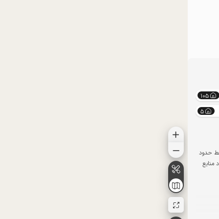
موقعیت در نقشه
موقعیت در نقشه
105
5
فقط حدود
 منابع