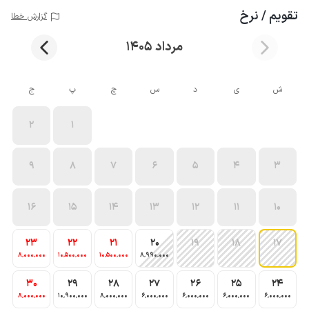
تقویم / نرخ
گزارش خطا
مرداد 1405
ش
ی
د
س
چ
پ
ج
2
1
9
8
7
6
5
4
3
16
15
14
13
12
11
10
23
22
21
20
19
18
17
8٬000٬000
10٬500٬000
10٬500٬000
8٬990٬000
30
29
28
27
26
25
24
8٬000٬000
10٬900٬000
8٬000٬000
6٬000٬000
6٬000٬000
6٬000٬000
6٬000٬000