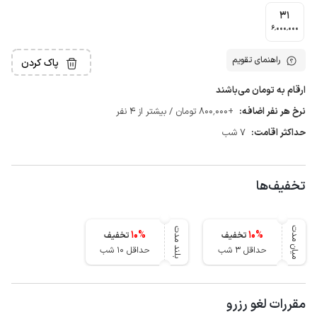
31
6٬000٬000
راهنمای تقویم
پاک کردن
ارقام به تومان می‌باشند
نرخ هر نفر اضافه:
+800٬000 تومان / بیشتر از 4 نفر
حداکثر اقامت:
7 شب
تخفیف‌ها
میان مدت
بلند مدت
10
%
10
%
تخفیف
تخفیف
حداقل 3 شب
حداقل 10 شب
مقررات لغو رزرو