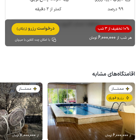
99 درصد
کمتر از 2 دقیقه
مشاهده حساب کاربری میزبان
درخواست رزرو
10% تخفیف از 3 شب
(رایگان)
6٬000٬000
هر شب از
تومان
با امکان چت آنلاین با میزبان
اقامتگاه‌های مشابه
مـمـتــــــاز
مـمـتــــــاز
رزرو فوری
7٬000٬000
6٬000٬000
از
تومان
از
تومان