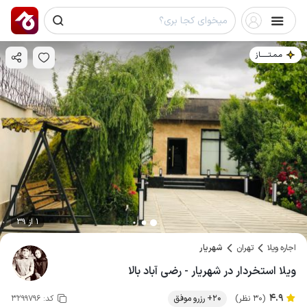
مـمـتــــــاز
1 از 39
اجاره ویلا
تهران
شهریار
ویلا استخردار در شهریار - رضی آباد بالا
4.9
(30 نظر)
20+ رزرو موفق
کد:
3299796