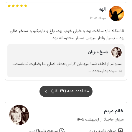
الهه
مرداد 1405
اقامتگاه تازه ساخت بود و خیلی خوب بود، باغ و باربیکیو و استخر عالی
بود… بسیار رفتار میزبان بسیار محترمانه بود
پاسخ میزبان
ممنونم از لطف شما میهمان گرامی؛هدف اصلی ما رضایت شماست…
به امیددیدارمجدد …
مشاهده همه (29 نظر)
خانم مریم
میزبان جاجیگا از اردیبهشت 1405
میزان تایید رزرو:
سرعت پاسخ‌گویی: