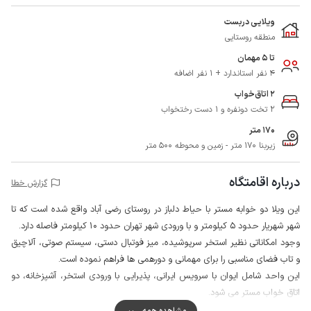
ویلایی دربست
منطقه روستایی
تا 5 مهمان
4 نفر استاندارد + 1 نفر اضافه
2 اتاق‌خواب
2 تخت دونفره و 1 دست رختخواب
170 متر
زیربنا 170 متر - زمین و محوطه 500 متر
درباره اقامتگاه
گزارش خطا
این ویلا دو خوابه مستر با حیاط دلباز در روستای رضی آباد واقع شده است که تا
شهر شهریار حدود 5 کیلومتر و با ورودی شهر تهران حدود 10 کیلومتر فاصله دارد.
وجود امکاناتی نظیر استخر سرپوشیده، میز فوتبال دستی، سیستم صوتی، آلاچیق
و تاب فضای مناسبی را برای مهمانی و دورهمی ها فراهم نموده است.
این واحد شامل ایوان با سرویس ایرانی، پذیرایی با ورودی استخر، آشپزخانه، دو
اتاق خواب مستر می شود.
اطراف حیاط با دیوار محصور شده است و همچنین جهت تامین امنیت بیشتر
مشاهده همه