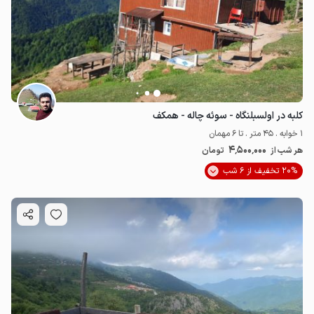
کلبه در اولسبلنگاه - سوئه چاله - همکف
4.4
میلیون ت
4.2
1 خوابه . 45 متر . تا 6 مهمان
4٬500٬000
هر شب از
تومان
20% تخفیف از 6 شب