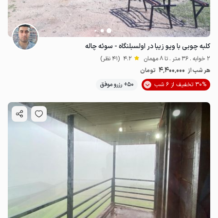
کلبه چوبی با ویو زیبا در اولسبلنگاه - سوئه چاله
2 خوابه . 36 متر . تا 8 مهمان
4.2
(41 نظر)
4٬400٬000
هر شب از
تومان
30% تخفیف از 6 شب
50+ رزرو موفق