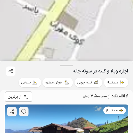
اجاره ویلا و کلبه در سوئه چاله
مـمـتــــاز
کلبه چوبی
خوش منظره
ییلاقی
6 اقامتگاه
از
3٬500٬000
از برترین
تومان
مـمـتــــــاز