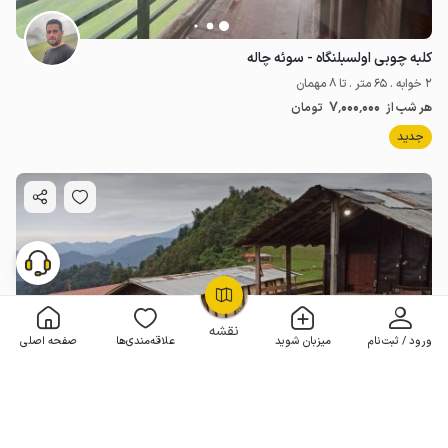
کلبه چوبی اولسبلنگاه - سوئه چاله
2 خوابه . 65 متر . تا 8 مهمان
7٬000٬000
هر شب از
تومان
جدید
OpenStreetMap
©
نقشه
ورود / ثبت‌نام
میزبان شوید
علاقه‌مندی‌ها
صفحه اصلی