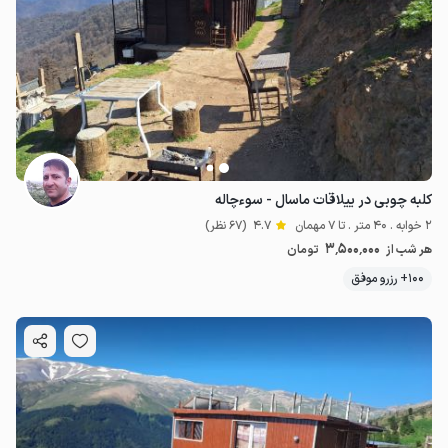
کلبه چوبی در ییلاقات ماسال - سوءچاله
2 خوابه . 40 متر . تا 7 مهمان
4.7
(67 نظر)
3٬500٬000
هر شب از
تومان
100+ رزرو موفق