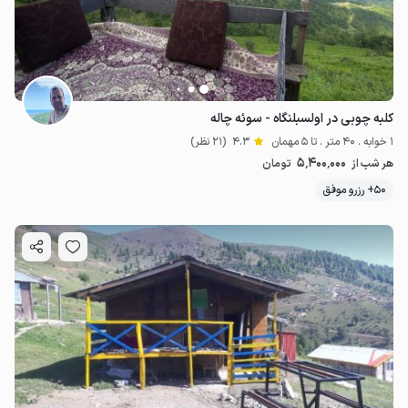
کلبه چوبی در اولسبلنگاه - سوئه چاله
1 خوابه . 40 متر . تا 5 مهمان
4.3
(21 نظر)
5٬400٬000
هر شب از
تومان
50+ رزرو موفق