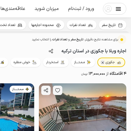
ورود / ثبت‌نام
میزبان شوید
علاقه‌مندی‌ها
تاریخ سفر
تعداد نفرات
محدوده اجاره‌بها
تعداد تخت 
برای مشاهده نتایج دقیق‌تر،
تاریخ سفر
و
تعداد نفرات
را انتخاب نمایید
اجاره ویلا با جکوزی در استان ترکیه
جکوزی
مـمـتــــاز
استخردار
خوش منظره
4 اقامتگاه
از
13٬000٬000
تومان
مـمـتــــــاز