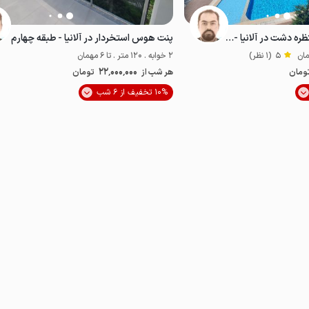
آپارتمان با استخر و منظره دشت در آلانیا - ط۳
پنت هوس استخردار در آلانیا - طبقه چهارم
5
(1 نظر)
2 خوابه . 120 متر . تا 6 مهمان
22٬000٬000
ومان
هر شب از
تومان
موقعیت در نقشه
10% تخفیف از 6 شب
مناسب توان‌یاب