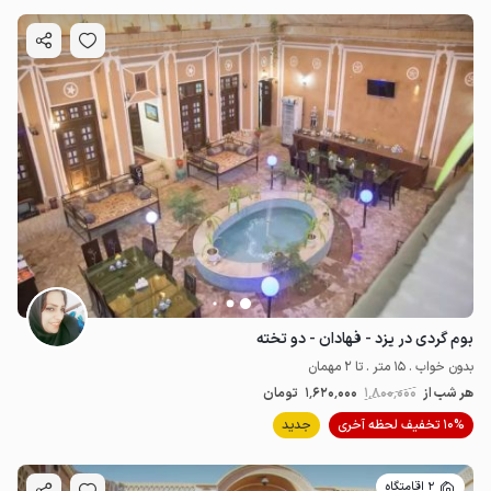
بوم گردی در یزد - فهادان - دو تخته
بدون خواب . 15 متر . تا 2 مهمان
هر شب از
1٬800٬000
1٬620٬000
تومان
10% تخفیف لحظه آخری
جدید
2 اقامتگاه