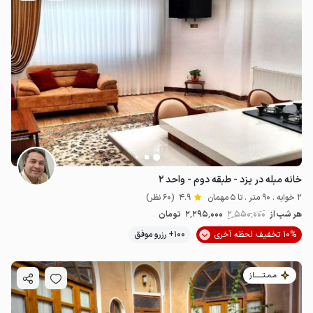
خانه مبله در یزد - طبقه دوم - واحد ۲
2 خوابه . 90 متر . تا 5 مهمان
4.9
(60 نظر)
هر شب از
2٬550٬000
2٬295٬000
تومان
10% تخفیف لحظه آخری
100+ رزرو موفق
مـمـتــــــاز