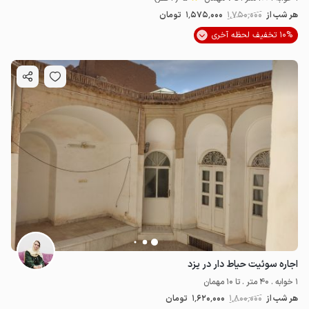
هر شب از
1٬750٬000
1٬575٬000
تومان
10% تخفیف لحظه آخری
اجاره سوئیت حیاط دار در یزد
1 خوابه . 40 متر . تا 10 مهمان
هر شب از
1٬800٬000
1٬620٬000
تومان