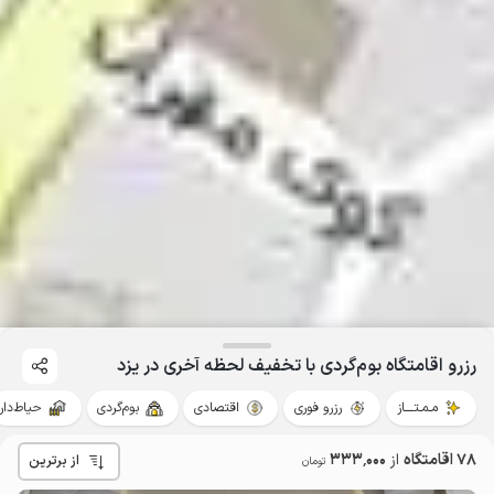
رزرو اقامتگاه بوم‌گردی با تخفیف لحظه آخری در یزد
مـمـتــــاز
رزرو فوری
اقتصادی
بوم‌گردی
حیاط‌دار
78 اقامتگاه
از
333٬000
از برترین
تومان