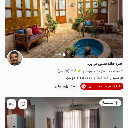
اجاره خانه سنتی در یزد
4 خوابه . 110 متر . تا 10 مهمان
4.8
(65 نظر)
هر شب از
2٬500٬000
2٬250٬000
تومان
10% تخفیف لحظه آخری
100+ رزرو موفق
مـمـتــــــاز