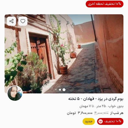
10% تخفیف لحظه آخری
بوم گردی در یزد - فهادان - ۵ تخته
بدون خواب . 25 متر . تا 7 مهمان
هر شب از
4٬000٬000
3٬600٬000
تومان
10% تخفیف
جدید