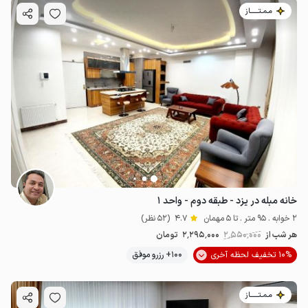
مـمـتــــــاز
خانه مبله در یزد - طبقه دوم - واحد ۱
2 خوابه . 95 متر . تا 5 مهمان
4.7
(52 نظر)
هر شب از
2٬550٬000
2٬295٬000
تومان
10% تخفیف لحظه آخری
100+ رزرو موفق
مـمـتــــــاز