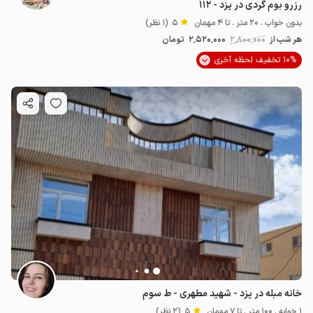
رزرو بوم گردی در یزد - ۱۱۲
بدون خواب . 20 متر . تا 4 مهمان
5
(1 نظر)
هر شب از
2٬800٬000
2٬520٬000
تومان
10% تخفیف لحظه آخری
خانه مبله در یزد - شهید مطهری - ط سوم
1 خوابه . 100 متر . تا 7 مهمان
5
(2 نظر)