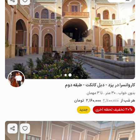
کاروانسرا در یزد - دبل کانکت - طبقه دوم
بدون خواب . 30 متر . تا 3 مهمان
هر شب از
2٬700٬000
2٬160٬000
تومان
20% تخفیف لحظه آخری
جدید