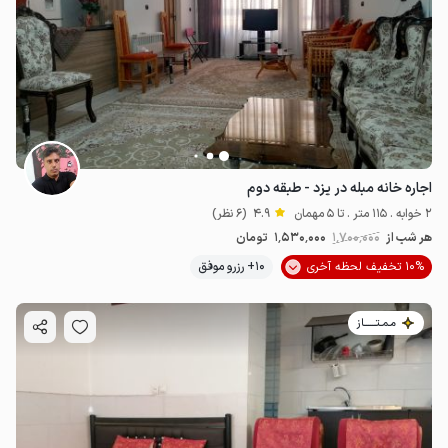
اجاره خانه مبله در یزد - طبقه دوم
2 خوابه . 115 متر . تا 5 مهمان
4.9
(6 نظر)
هر شب از
1٬700٬000
1٬530٬000
تومان
10% تخفیف لحظه آخری
10+ رزرو موفق
مـمـتــــــاز