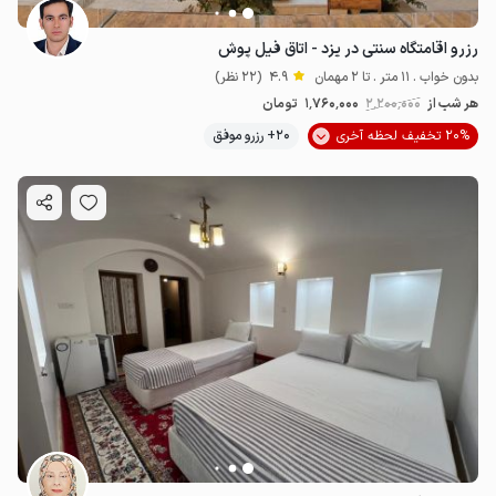
رزرو اقامتگاه سنتی در یزد - اتاق فیل پوش
بدون خواب . 11 متر . تا 2 مهمان
4.9
(22 نظر)
هر شب از
2٬200٬000
1٬760٬000
تومان
20% تخفیف لحظه آخری
20+ رزرو موفق