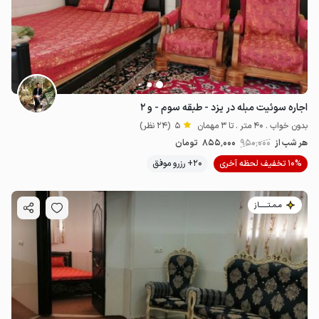
اجاره سوئیت مبله در یزد - طبقه سوم - و ۲
بدون خواب . 40 متر . تا 3 مهمان
5
(24 نظر)
هر شب از
950٬000
855٬000
تومان
10% تخفیف لحظه آخری
20+ رزرو موفق
مـمـتــــــاز
2.29
میلیون ت
4.9