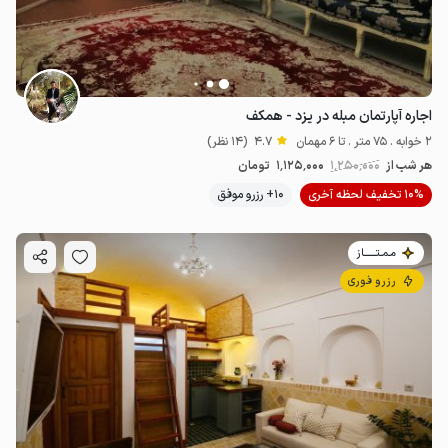
اجاره آپارتمان مبله در یزد - همکف
2 خوابه . 75 متر . تا 6 مهمان
4.7
(14 نظر)
هر شب از
1٬250٬000
1٬125٬000
تومان
10% تخفیف لحظه آخری
10+ رزرو موفق
مـمـتــــــاز
رزرو فوری