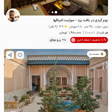
بوم گردی در بافت یزد - سوئیت اشراقها
بدون خواب . 35 متر . تا 8 مهمان
4.9
(9 نظر)
هر شب از
2٬200٬000
1٬980٬000
تومان
10% تخفیف لحظه آخری
10+ رزرو موفق
مـمـتــــــاز