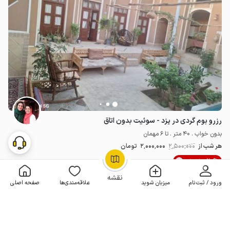
رزرو بوم گردی در یزد - سوئیت بدون اتاق
بدون خواب . 40 متر . تا 6 مهمان
هر شب از
2٬500٬000
2٬000٬000
تومان
20% تخفیف
OpenStreetMap
©
نقشه
ورود / ثبت‌نام
میزبان شوید
علاقه‌مندی‌ها
صفحه اصلی