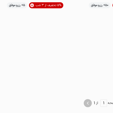
50+ رزرو موفق
5% تخفیف از 3 شب
5+ رزرو موفق
اقتصادی
1
1
حه
از