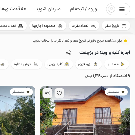
ورود / ثبت‌نام
میزبان شوید
علاقه‌مندی‌ها
تاریخ سفر
تعداد نفرات
محدوده اجاره‌بها
تعداد تخت 
برای مشاهده نتایج دقیق‌تر،
تاریخ سفر
و
تعداد نفرات
را انتخاب نمایید
اجاره کلبه و ویلا در بزچفت
مـمـتــــاز
رزرو فوری
کلبه چوبی
خوش منظره
9 اقامتگاه
از
1٬360٬000
تومان
مـمـتــــــاز
مـمـتــــــاز