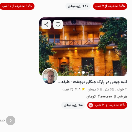
موقعیت در نقشه
10% تخفیف از 7 شب
20+ رزرو موفق
10% تخفیف از 10 شب
کلبه چوبی در پارک جنگلی بزچفت - طبقه اول
2 خوابه . 65 متر . تا 6 مهمان
4.8
(3 نظر)
2٬000٬000
هر شب از
تومان
موقعیت در نقشه
5% تخفیف از 3 شب
5+ رزرو موفق
صف