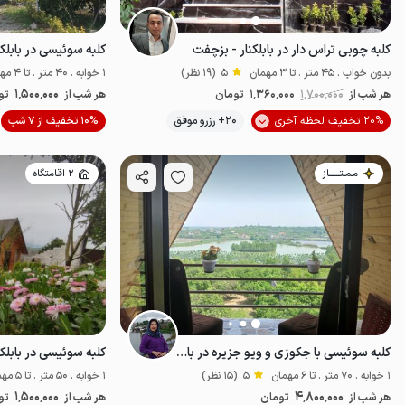
کلبه چوبی تراس دار در بابلکنار - بزچفت
کلبه سوئیسی در بابلک
بدون خواب . 45 متر . تا 3 مهمان
5
(19 نظر)
1 خوابه . 40 متر . تا 4 مهمان
1٬500٬000
هر شب از
1٬700٬000
1٬360٬000
تومان
هر شب از
تو
20% تخفیف لحظه آخری
20+ رزرو موفق
10% تخفیف از 7 شب
خوش منظره
مـمـتــــــاز
2 اقامتگاه
کلبه سوئیسی با جکوزی و ویو جزیره در بابلکنار
کلبه سوئیسی در بابلک
1 خوابه . 70 متر . تا 6 مهمان
5
(15 نظر)
1 خوابه . 50 متر . تا 5 مهمان
1٬500٬000
4٬800٬000
هر شب از
تومان
هر شب از
تو