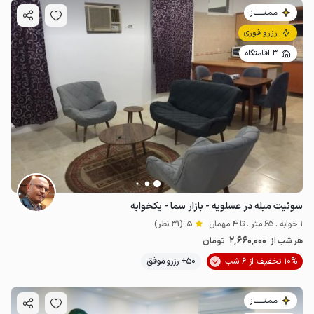
مـمـتــــــاز
رزرو فوری
3 اقامتگاه
سوئیت مبله در عسلویه - بازار سما - یکخوابه
1 خوابه . 65 متر . تا 4 مهمان
5
(31 نظر)
2٬660٬000
هر شب از
تومان
10% تخفیف از 6 شب
50+ رزرو موفق
مـمـتــــــاز