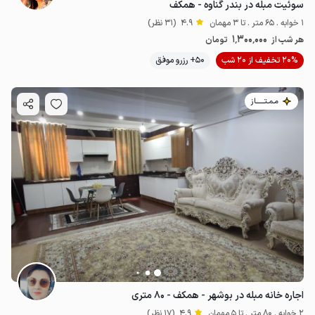
سوئیت مبله در بندر گناوه - همکف
1 خوابه . 65 متر . تا 3 مهمان
4.9
(31 نظر)
1٬300٬000
هر شب از
تومان
20% تخفیف از 20 شب
50+ رزرو موفق
مـمـتــــــاز
اجاره خانه مبله در بوشهر - همکف - ۸۰ متری
2 خوابه . 80 متر . تا 5 مهمان
4.9
(17 نظر)