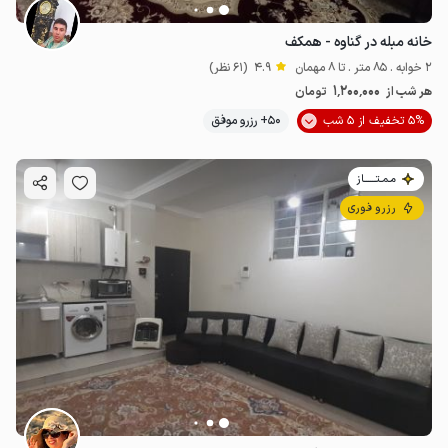
خانه مبله در گناوه - همکف
2 خوابه . 85 متر . تا 8 مهمان
4.9
(61 نظر)
1٬200٬000
هر شب از
تومان
5% تخفیف از 5 شب
50+ رزرو موفق
مـمـتــــــاز
رزرو فوری