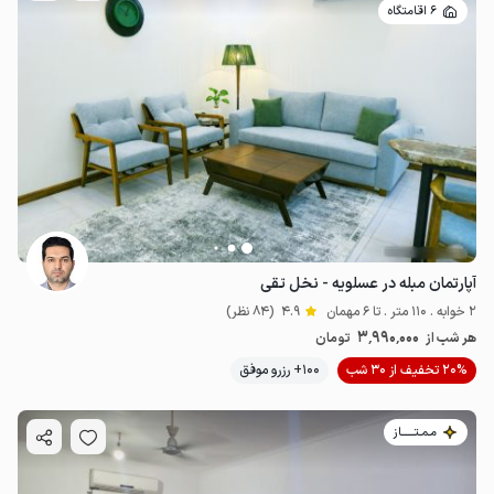
6 اقامتگاه
آپارتمان مبله در عسلویه - نخل تقی
2 خوابه . 110 متر . تا 6 مهمان
4.9
(84 نظر)
3٬990٬000
هر شب از
تومان
20% تخفیف از 30 شب
100+ رزرو موفق
مـمـتــــــاز