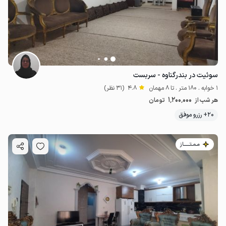
سوئیت در بندرگناوه - سربست
1 خوابه . 180 متر . تا 8 مهمان
4.8
(31 نظر)
1٬200٬000
800٬000
ت
4.8
هر شب از
تومان
20+ رزرو موفق
مـمـتــــــاز