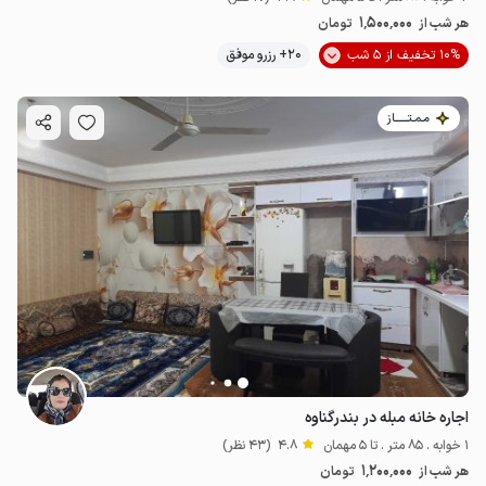
1٬500٬000
هر شب از
تومان
10% تخفیف از 5 شب
20+ رزرو موفق
مـمـتــــــاز
اجاره خانه مبله در بندرگناوه
1 خوابه . 85 متر . تا 5 مهمان
4.8
(43 نظر)
1٬200٬000
هر شب از
تومان