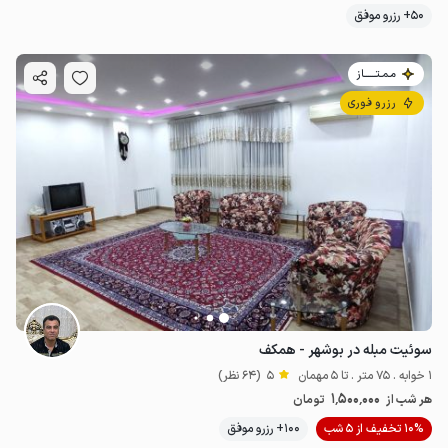
50+ رزرو موفق
مـمـتــــــاز
رزرو فوری
سوئیت مبله در بوشهر - همکف
1 خوابه . 75 متر . تا 5 مهمان
5
(64 نظر)
1٬500٬000
هر شب از
تومان
10% تخفیف از 5 شب
100+ رزرو موفق