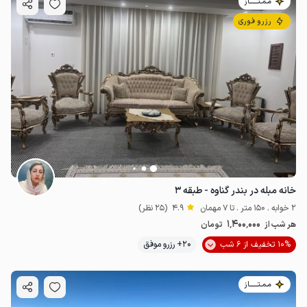
مـمـتــــــاز
رزرو فوری
خانه مبله در بندر گناوه - طبقه ۳
2 خوابه . 150 متر . تا 7 مهمان
4.9
(25 نظر)
1٬400٬000
هر شب از
تومان
10% تخفیف از 6 شب
20+ رزرو موفق
مـمـتــــــاز