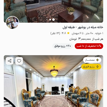
خانه مبله در بوشهر - طبقه اول
1 خوابه . 80 متر . تا 6 مهمان
4.8
(14 نظر)
3.
میلیون ت
4.9
3٬000٬000
هر شب از
تومان
10% تخفیف از 10 شب
20+ رزرو موفق
مـمـتــــــاز
رزرو فوری