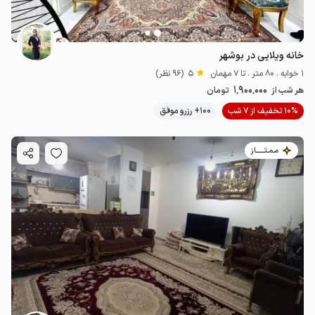
خانه ویلایی در بوشهر
1 خوابه . 80 متر . تا 7 مهمان
5
(96 نظر)
1٬900٬000
هر شب از
تومان
10% تخفیف از 7 شب
100+ رزرو موفق
مـمـتــــــاز