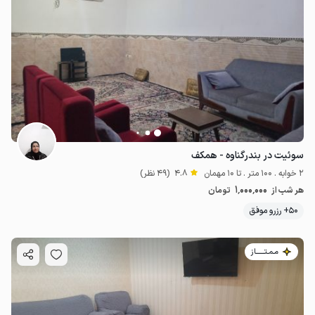
سوئیت در بندرگناوه - همکف
2 خوابه . 100 متر . تا 10 مهمان
4.8
(49 نظر)
1٬000٬000
هر شب از
تومان
50+ رزرو موفق
مـمـتــــــاز