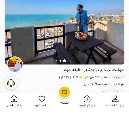
سوئیت لب دریا در بوشهر - طبقه سوم
2 خوابه . 110 متر . تا 8 مهمان
4.7
(20 نظر)
5٬000٬000
هر شب از
تومان
20+ رزرو موفق
OpenStreetMap
©
نقشه
ورود / ثبت‌نام
میزبان شوید
علاقه‌مندی‌ها
صفحه اصلی
مـمـتــــــاز
رزرو فوری