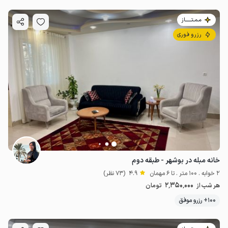
مـمـتــــــاز
رزرو فوری
خانه مبله در بوشهر - طبقه دوم
2 خوابه . 100 متر . تا 6 مهمان
4.9
(73 نظر)
2٬350٬000
هر شب از
تومان
100+ رزرو موفق