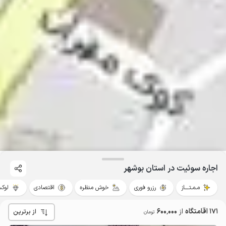
اجاره سوئیت در استان بوشهر
مـمـتــــاز
رزرو فوری
خوش منظره
اقتصادی
لوک
171 اقامتگاه
از
600٬000
از برترین
تومان