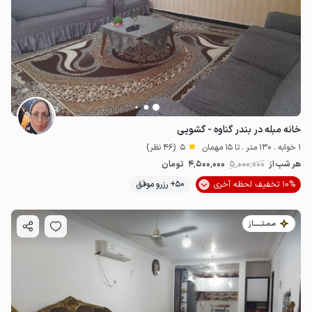
خانه مبله در بندر گناوه - گشویی
1 خوابه . 130 متر . تا 15 مهمان
5
(46 نظر)
هر شب از
5٬000٬000
4٬500٬000
تومان
10% تخفیف لحظه آخری
50+ رزرو موفق
مـمـتــــــاز