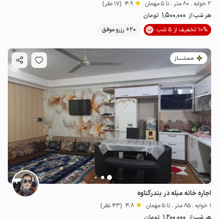
2 خوابه . 80 متر . تا 5 مهمان
4.9
(17 نظر)
1٬500٬000
هر شب از
تومان
10% تخفیف از 5 شب
20+ رزرو موفق
مـمـتــــــاز
اجاره خانه مبله در بندرگناوه
1 خوابه . 85 متر . تا 5 مهمان
4.8
(43 نظر)
1٬200٬000
هر شب از
تومان