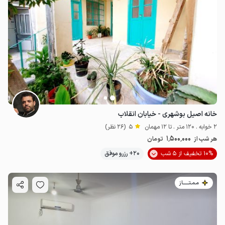
خانه اصیل بوشهری - خیابان انقلاب
2 خوابه . 120 متر . تا 12 مهمان
5
(26 نظر)
1٬500٬000
هر شب از
تومان
10% تخفیف از 5 شب
20+ رزرو موفق
مـمـتــــــاز