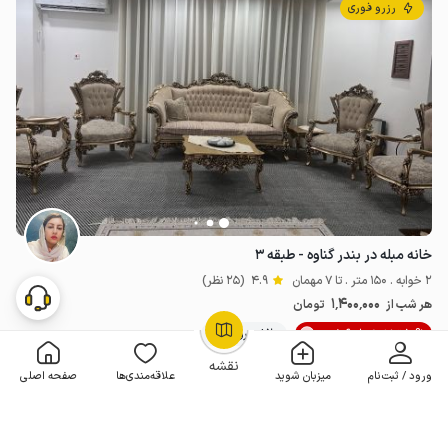
رزرو فوری
خانه مبله در بندر گناوه - طبقه ۳
2 خوابه . 150 متر . تا 7 مهمان
4.9
(25 نظر)
1٬400٬000
هر شب از
تومان
10% تخفیف از 6 شب
20+ رزرو موفق
OpenStreetMap
©
نقشه
ورود / ثبت‌نام
میزبان شوید
علاقه‌مندی‌ها
صفحه اصلی
مـمـتــــــاز
رزرو فوری