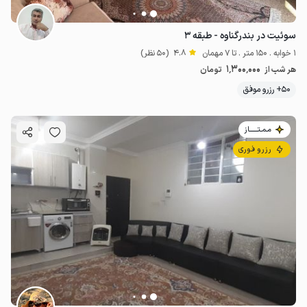
سوئیت در بندرگناوه - طبقه ۳
1 خوابه . 150 متر . تا 7 مهمان
4.8
(50 نظر)
1٬300٬000
هر شب از
تومان
50+ رزرو موفق
مـمـتــــــاز
رزرو فوری