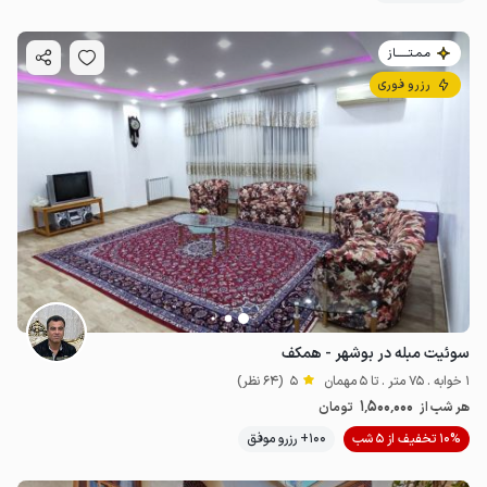
مـمـتــــــاز
رزرو فوری
سوئیت مبله در بوشهر - همکف
1 خوابه . 75 متر . تا 5 مهمان
5
(64 نظر)
1٬500٬000
هر شب از
تومان
10% تخفیف از 5 شب
100+ رزرو موفق