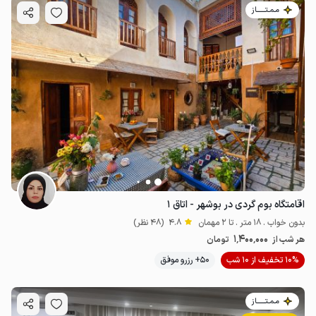
مـمـتــــــاز
اقامتگاه بوم گردی در بوشهر - اتاق ۱
بدون خواب . 18 متر . تا 2 مهمان
4.8
(48 نظر)
1٬400٬000
هر شب از
تومان
10% تخفیف از 10 شب
50+ رزرو موفق
مـمـتــــــاز