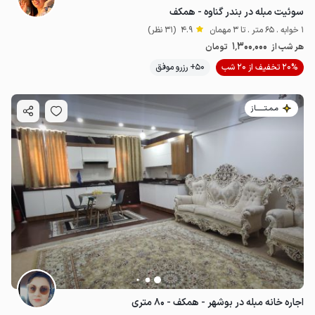
سوئیت مبله در بندر گناوه - همکف
1 خوابه . 65 متر . تا 3 مهمان
4.9
(31 نظر)
1٬300٬000
هر شب از
تومان
20% تخفیف از 20 شب
50+ رزرو موفق
مـمـتــــــاز
اجاره خانه مبله در بوشهر - همکف - ۸۰ متری