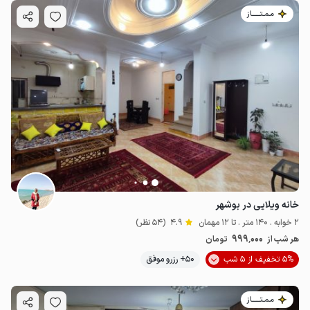
مـمـتــــــاز
خانه ویلایی در بوشهر
2 خوابه . 140 متر . تا 12 مهمان
4.9
(54 نظر)
999٬000
هر شب از
تومان
5% تخفیف از 5 شب
50+ رزرو موفق
مـمـتــــــاز