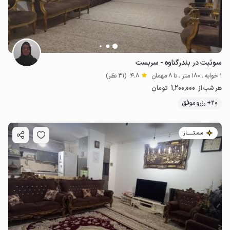
999٬000
ت
4.9
سوئیت در بندرگناوه - سربست
1 خوابه . 180 متر . تا 8 مهمان
4.8
(31 نظر)
1٬200٬000
هر شب از
تومان
20+ رزرو موفق
مـمـتــــــاز