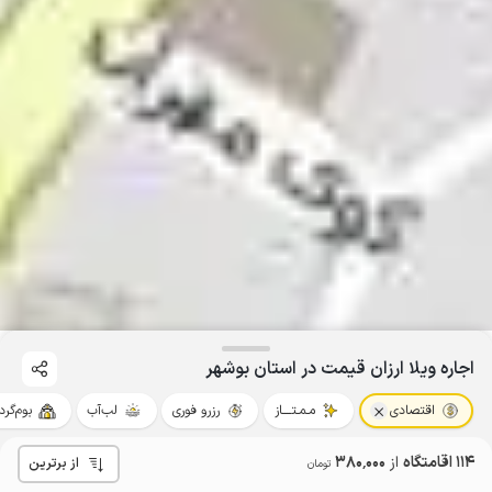
اجاره ویلا ارزان قیمت در استان بوشهر
اقتصادی
مـمـتــــاز
رزرو فوری
لب‌آب
بوم‌گرد
114 اقامتگاه
از
380٬000
از برترین
تومان