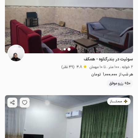
سوئیت در بندرگناوه - همکف
2 خوابه . 100 متر . تا 10 مهمان
4.8
(49 نظر)
1٬000٬000
هر شب از
تومان
50+ رزرو موفق
مـمـتــــــاز