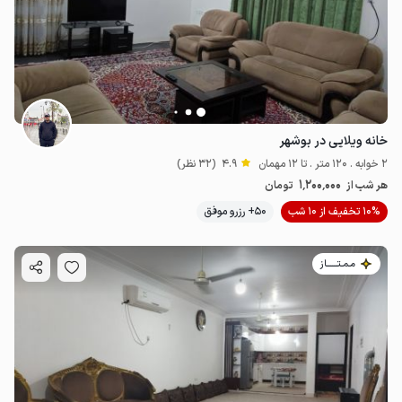
خانه ویلایی در بوشهر
2 خوابه . 120 متر . تا 12 مهمان
4.9
(32 نظر)
1٬200٬000
هر شب از
تومان
10% تخفیف از 10 شب
50+ رزرو موفق
مـمـتــــــاز
1.5
میلیون ت
4.8
800٬000
ت
4.8