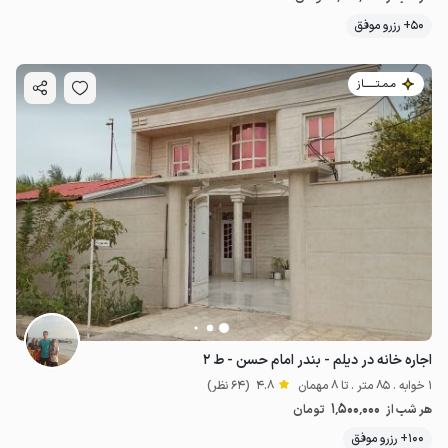
50+ رزرو موفق
مـمـتــــــاز
اجاره خانه در دیلم - بندر امام حسن - ط ۲
1 خوابه . 85 متر . تا 8 مهمان
4.8
(64 نظر)
1٬500٬000
هر شب از
تومان
100+ رزرو موفق