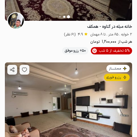
خانه مبله در گناوه - همکف
2 خوابه . 85 متر . تا 8 مهمان
4.9
(61 نظر)
1٬200٬000
هر شب از
تومان
5% تخفیف از 5 شب
50+ رزرو موفق
مـمـتــــــاز
رزرو فوری