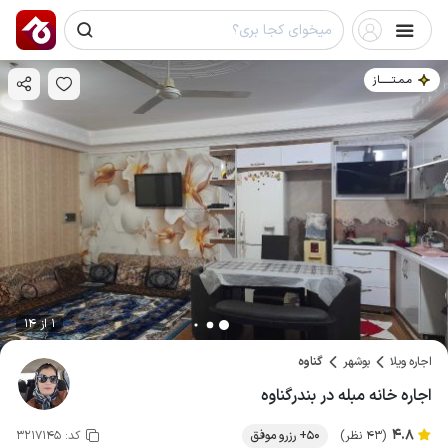
مـمـتــــــاز
1 از 14
اجاره ویلا
بوشهر
گناوه
اجاره خانه مبله در بندرگناوه
4.8
(43 نظر)
50+ رزرو موفق
کد:
3217145