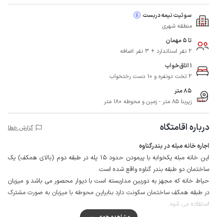
سوئیت نیمه دربست
منطقه شهری
تا 5 مهمان
2 نفر استاندارد + 3 نفر اضافه
1 اتاق‌خواب
2 تخت دونفره و 10 دست رختخواب
85 متر
زیربنا 85 متر - زمین و محوطه 180 متر
درباره اقامتگاه
گزارش خطا
اجاره خانه مبله در بندرگناوه
این خانه مبله یکخوابه با پیمودن حدود 15 پله در طبقه دوم (بالای همکف) یک
ساختمان دو طبقه بندر گناوه واقع شده است.
حیاط خانه که مجهز به دوربین مداربسته است با دیوار محصور می باشد و میزبان
در طبقه همکف ساختمان سکونت دارد بنابراین محوطه با میزبان به صورت مشترک
استفاده می شود.
میهمانان گرامی می توانند به راحتی و با طی کردن مسافت حدود 20 متری به
مشاهده همه