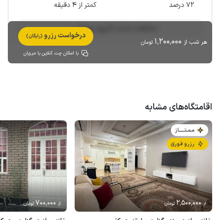
72 درصد
کمتر از 4 دقیقه
مشاهده حساب کاربری میزبان
درخواست رزرو
(رایگان)
1٬200٬000
هر شب از
تومان
با امکان چت آنلاین با میزبان
اقامتگاه‌های مشابه
مـمـتــــــاز
رزرو فوری
700٬000
2٬500٬000
از
تومان
از
تومان