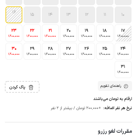
16
15
14
13
12
11
10
23
22
21
20
19
18
17
1٬200٬000
1٬200٬000
1٬200٬000
1٬200٬000
1٬200٬000
1٬200٬000
1٬200٬000
30
29
28
27
26
25
24
1٬200٬000
1٬200٬000
1٬200٬000
1٬200٬000
1٬200٬000
1٬200٬000
1٬200٬000
31
1٬200٬000
راهنمای تقویم
پاک کردن
ارقام به تومان می‌باشند
نرخ هر نفر اضافه:
+200٬000 تومان / بیشتر از 2 نفر
مقررات لغو رزرو