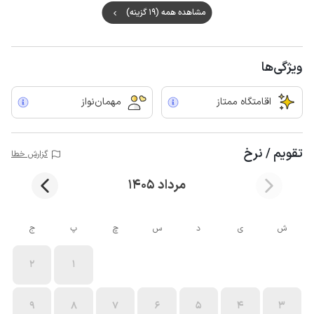
مشاهده همه (19 گزینه)
ویژگی‌ها
اقامتگاه ممتاز
مهمان‌نواز
تقویم / نرخ
گزارش خطا
مرداد 1405
ش
ی
د
س
چ
پ
ج
2
1
9
8
7
6
5
4
3