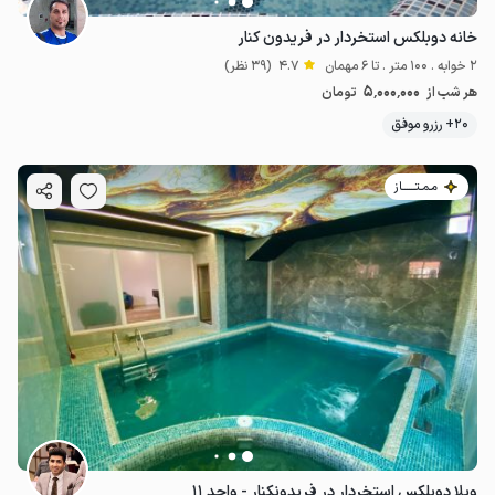
خانه دوبلکس استخردار در فریدون کنار
2 خوابه . 100 متر . تا 6 مهمان
4.7
(39 نظر)
5٬000٬000
هر شب از
تومان
20+ رزرو موفق
مـمـتــــــاز
ویلا دوبلکس استخردار در فریدونکنار - واحد ۱۱