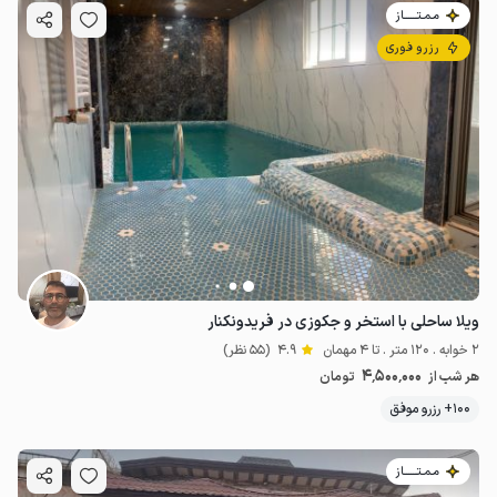
مـمـتــــــاز
رزرو فوری
ویلا ساحلی با استخر و جکوزی در فریدونکنار
2 خوابه . 120 متر . تا 4 مهمان
4.9
(55 نظر)
4٬500٬000
هر شب از
تومان
100+ رزرو موفق
مـمـتــــــاز