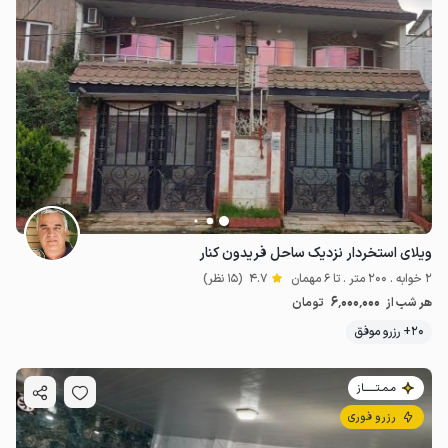
ویلای استخردار نزدیک ساحل فریدون کنار
2 خوابه . 200 متر . تا 6 مهمان
4.7
(15 نظر)
6٬000٬000
هر شب از
تومان
20+ رزرو موفق
مـمـتــــــاز
رزرو فوری