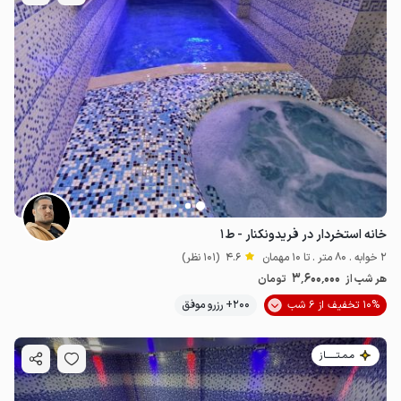
خانه استخردار در فریدونکنار - ط۱
2 خوابه . 80 متر . تا 10 مهمان
4.6
(101 نظر)
3٬600٬000
هر شب از
تومان
10% تخفیف از 6 شب
200+ رزرو موفق
مـمـتــــــاز