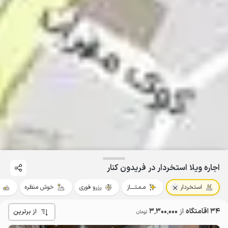
اجاره ویلا استخردار در فریدون کنار
استخردار
مـمـتــــاز
رزرو فوری
خوش منظره
34 اقامتگاه
از
3٬300٬000
از برترین
تومان