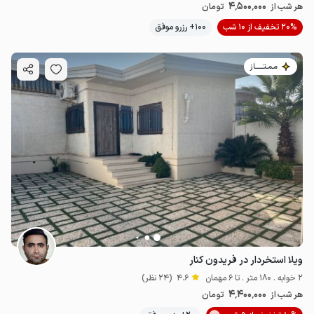
4٬500٬000
هر شب از
تومان
20% تخفیف از 10 شب
100+ رزرو موفق
مـمـتــــــاز
ویلا استخردار در فریدون کنار
2 خوابه . 180 متر . تا 6 مهمان
4.6
(24 نظر)
4٬400٬000
هر شب از
تومان