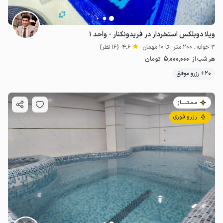
ویلا دوبلکس استخردار در فریدونکنار - واحد ۱
3 خوابه . 200 متر . تا 10 مهمان
4.6
(16 نظر)
5٬000٬000
هر شب از
تومان
20+ رزرو موفق
مـمـتــــــاز
رزرو فوری