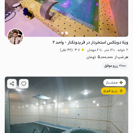
ویلا دوبلکس استخردار در فریدونکنار - واحد ۲
2 خوابه . 120 متر . تا 6 مهمان
4.7
(46 نظر)
5٬000٬000
هر شب از
تومان
100+ رزرو موفق
مـمـتــــــاز
رزرو فوری
4.4
میلیون ت
4.6