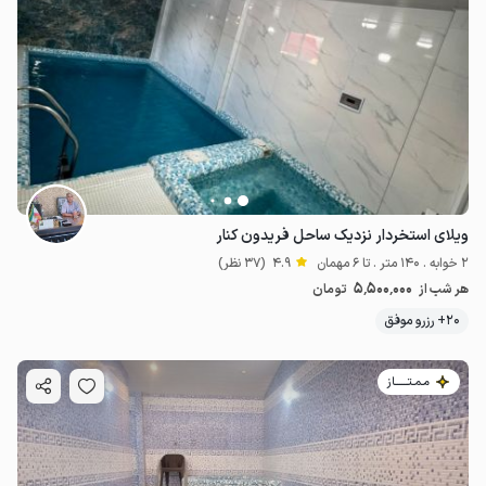
ویلای استخردار نزدیک ساحل فریدون کنار
2 خوابه . 140 متر . تا 6 مهمان
4.9
(37 نظر)
5٬500٬000
هر شب از
تومان
20+ رزرو موفق
مـمـتــــــاز