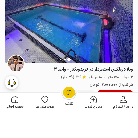
ویلا دوبلکس استخردار در فریدونکنار - واحد ۳
3 خوابه . 150 متر . تا 10 مهمان
4.6
(39 نظر)
7٬000٬000
هر شب از
تومان
10% تخفیف از 5 شب
50+ رزرو موفق
OpenStreetMap
©
نقشه
ورود / ثبت‌نام
میزبان شوید
علاقه‌مندی‌ها
صفحه اصلی
مـمـتــــــاز
رزرو فوری