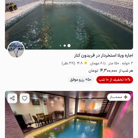
اجاره ویلا استخردار در فریدون کنار
2 خوابه . 150 متر . تا 8 مهمان
4.8
(38 نظر)
4٬300٬000
هر شب از
تومان
10% تخفیف از 10 شب
50+ رزرو موفق
مـمـتــــــاز