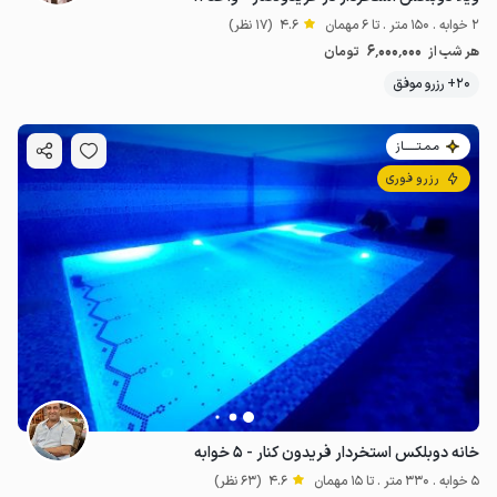
2 خوابه . 150 متر . تا 6 مهمان
4.6
(17 نظر)
6٬000٬000
هر شب از
تومان
20+ رزرو موفق
مـمـتــــــاز
رزرو فوری
خانه دوبلکس استخردار فریدون کنار - ۵ خوابه
5 خوابه . 330 متر . تا 15 مهمان
4.6
(63 نظر)