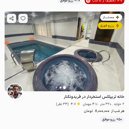
10% تخفیف از 5 شب
20+ رزرو موفق
مـمـتــــــاز
رزرو فوری
خانه تریپلکس استخردار در فریدونکنار
2 خوابه . 320 متر . تا 4 مهمان
4.7
(34 نظر)
8٬000٬000
هر شب از
تومان
50+ رزرو موفق