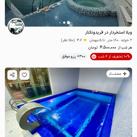
ویلا استخردار در فریدونکنار
2 خوابه . 180 متر . تا 5 مهمان
4.6
(150 نظر)
4٬500٬000
هر شب از
تومان
10% تخفیف از 6 شب
300+ رزرو موفق
مـمـتــــــاز