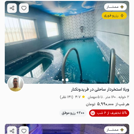
مـمـتــــــاز
رزرو فوری
ویلا استخردار ساحلی در فریدونکنار
2 خوابه . 160 متر . تا 5 مهمان
4.7
(141 نظر)
5٬990٬000
هر شب از
تومان
5% تخفیف از 6 شب
200+ رزرو موفق
مـمـتــــــاز