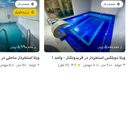
مـمـتــــــاز
مـمـتــــــاز
رزرو فوری
5٬990٬000
5٬000٬000
از
تومان
از
تومان
ویلا دوبلکس استخردار در فریدونکنار - واحد ۱
ویلا استخردار ساحلی در ف
3 خوابه . 200 متر . تا 10 مهمان
4.6
(16 نظر)
2 خوابه . 160 متر . تا 5 مهمان