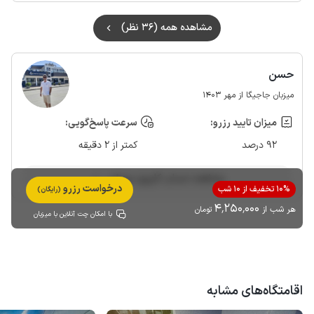
مشاهده همه (36 نظر)
حسن
میزبان جاجیگا از مهر 1403
میزان تایید رزرو:
سرعت پاسخ‌گویی:
92 درصد
کمتر از 2 دقیقه
مشاهده حساب کاربری میزبان
درخواست رزرو
10% تخفیف از 10 شب
(رایگان)
4٬250٬000
هر شب از
تومان
با امکان چت آنلاین با میزبان
اقامتگاه‌های مشابه