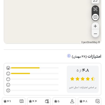
OpenStreetMap
©
امتیازات
(
38
مهمان
)
4.8
از ۵
بر اساس امتیازات ۱ سال اخیر
4.9
4.4
5
4.8