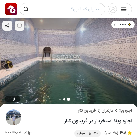
مـمـتــــــاز
1 از 22
اجاره ویلا
مازندران
فریدون کنار
اجاره ویلا استخردار در فریدون کنار
4.8
(38 نظر)
50+ رزرو موفق
کد:
3242253