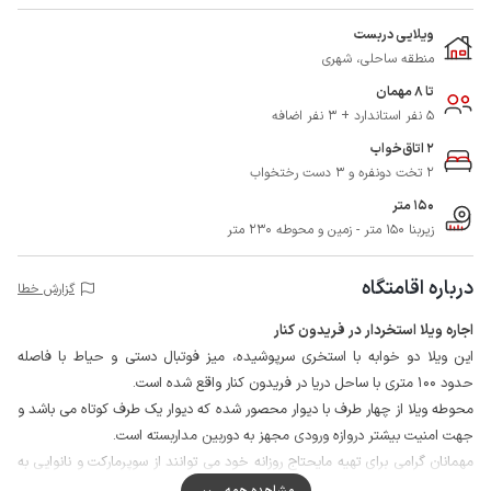
ویلایی دربست
منطقه ساحلی، شهری
تا 8 مهمان
5 نفر استاندارد + 3 نفر اضافه
2 اتاق‌خواب
2 تخت دونفره و 3 دست رختخواب
150 متر
زیربنا 150 متر - زمین و محوطه 230 متر
درباره اقامتگاه
گزارش خطا
اجاره ویلا استخردار در فریدون کنار
این ویلا دو خوابه با استخری سرپوشیده، میز فوتبال دستی و حیاط با فاصله
حدود 100 متری با ساحل دریا در فریدون کنار واقع شده است.
محوطه ویلا از چهار طرف با دیوار محصور شده که دیوار یک طرف کوتاه می باشد و
جهت امنیت بیشتر دروازه ورودی مجهز به دوربین مداربسته است.
مهمانان گرامی برای تهیه مایحتاج روزانه خود می توانند از سوپرمارکت و نانوایی به
ترتیب در فاصله حدود 200 متری و 500 متری از ویلا استفاده نمایند.
مشاهده همه