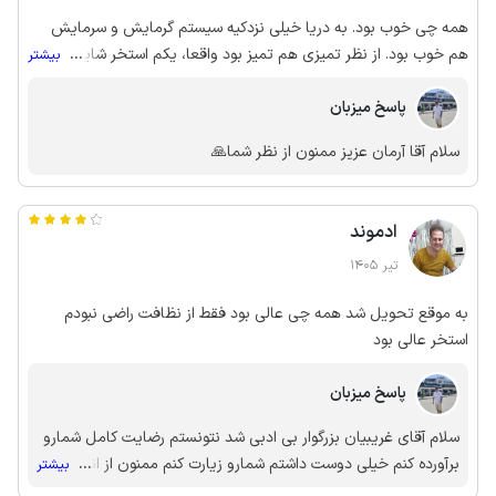
همه چی خوب بود. به دریا خیلی نزدکیه سیستم گرمایش و سرمایش
هم خوب بود. از نظر تمیزی هم تمیز بود واقعا، یکم استخر شاید آنچنان
...
بیشتر
تمیز نبود که بازم چیز خاصی نبود دستشون درد نکنه.
پاسخ میزبان
سلام آقا آرمان عزیز ممنون از نظر شما🙏
ادموند
تیر 1405
به موقع تحویل شد همه چی عالی بود فقط از نظافت راضی نبودم
استخر عالی بود
پاسخ میزبان
سلام آقای غریبیان بزرگوار بی ادبی شد نتونستم رضایت کامل شمارو
برآورده کنم خیلی دوست داشتم شمارو زیارت کنم ممنون از انتقاد
...
بیشتر
بجای شما