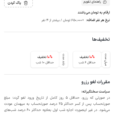
راهنمای تقویم
پاک کردن
ارقام به تومان می‌باشند
نرخ هر نفر اضافه:
+650٬000 تومان / بیشتر از 4 نفر
تخفیف‌ها
میان مدت
بلند مدت
10
%
10
%
تخفیف
تخفیف
حداقل 6 شب
حداقل 10 شب
مقررات لغو رزرو
سیاست سختگیرانه:
در صورتی که رزرو، حداقل 5 روز کامل از تاریخ ورود لغو گردد؛ مبلغ
صورتحساب پس از کسر حداکثر 25 درصد صورتحساب به میهمان عودت
می‌شود. در غیر اینصورت اجاره شب اول بعلاوه حداکثر 60 درصد شب‌های