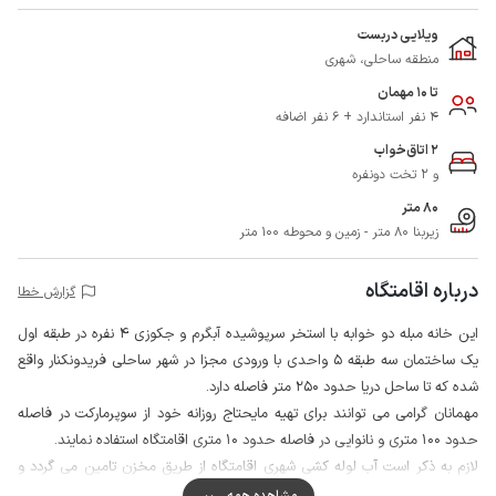
ویلایی دربست
منطقه ساحلی، شهری
تا 10 مهمان
4 نفر استاندارد + 6 نفر اضافه
2 اتاق‌خواب
و 2 تخت دونفره
80 متر
زیربنا 80 متر - زمین و محوطه 100 متر
درباره اقامتگاه
گزارش خطا
این خانه مبله دو خوابه با استخر سرپوشیده آبگرم و جکوزی 4 نفره در طبقه اول
یک ساختمان سه طبقه 5 واحدی با ورودی مجزا در شهر ساحلی فریدونکنار واقع
شده که تا ساحل دریا حدود 250 متر فاصله دارد.
مهمانان گرامی می توانند برای تهیه مایحتاج روزانه خود از سوپرمارکت در فاصله
حدود 100 متری و نانوایی در فاصله حدود 10 متری اقامتگاه استفاده نمایند.
لازم به ذکر است آب لوله کشی شهری اقامتگاه از طریق مخزن تامین می گردد و
توصیه می شود آب معدنی به همراه داشته باشید.
مشاهده همه