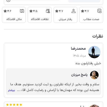
4.6
4.5
4.7
4.7
صحت مطالب
رفتار میزبان
نظافت اقامتگاه
مکان اقامتگاه
نظرات
محمدرضا
مرداد 1405
خیلی رفتارشون بده
پاسخ میزبان
سلام و وقت بخیر. از اینکه نظرتون رو ثبت کردید ممنونیم. هدف ما
همیشه این بوده که مهمان‌ها با آرامش و رضایت کامل اقامت خوبی
...
بیشتر
داشته باشند. البته برای ما جالبه که در کنار تعداد زیادی از
مهمان‌هایی که از برخورد، اخلاق و خدمات مجموعه رضایت داشتند،