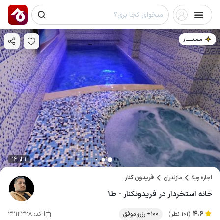
مـمـتــــــاز
1 از 16
اجاره ویلا
مازندران
فریدون کنار
خانه استخردار در فریدونکنار - ط۱
4.6
(101 نظر)
100+ رزرو موفق
کد:
3212338