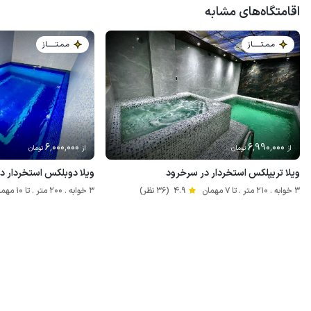
اقامتگاه‌های مشابه
مـمـتــــــاز
مـمـتــــــاز
6٬000٬000
6٬990٬000
از
تومان
از
تومان
ویلا تریپلکس استخردار در سرخرود
ویلا دوبلکس استخردار در 
3 خوابه . 210 متر . تا 7 مهمان
4.9
(36 نظر)
3 خوابه . 200 متر . تا 10 مهمان