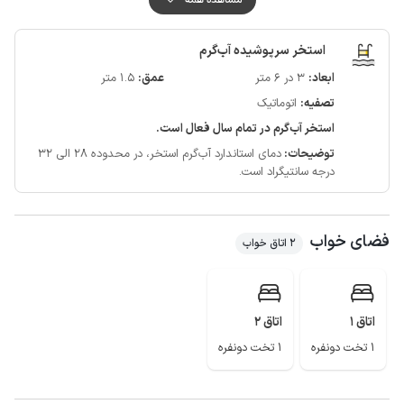
پوشش شبکه تلفن همراه برای دو اپراتور ایرانسل و همراه اول در مکالمه خوب و
دسترسی به اینترنت به صورت 4g می باشد.
استخر سرپوشیده آب‌گرم
بازار ماهی فروشان، تالاب شیرا، بندرگاه، شهرک ساحلی خزر شهر و ساحل زیبای دریا
ابعاد:
3 در 6 متر
عمق:
1.5 متر
با تفریحات ساحلی شامل جت اسکی و قایق موتوری و موتور چهارچرخ از مکان
تصفیه:
اتوماتیک
های گردشگری قابل دسترسی از است.
استخر آب‌گرم در تمام سال فعال است.
توضیحات:
دمای استاندارد آب‌گرم استخر، در محدوده 28 الی 32
درجه سانتیگراد است.
فضای خواب
2 اتاق خواب
اتاق 1
اتاق 2
1 تخت دونفره
1 تخت دونفره