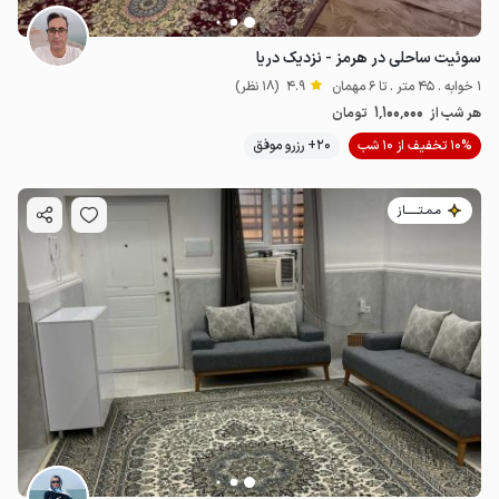
سوئیت ساحلی در هرمز - نزدیک دریا
1 خوابه . 45 متر . تا 6 مهمان
4.9
(18 نظر)
1٬100٬000
هر شب از
تومان
10% تخفیف از 10 شب
20+ رزرو موفق
مـمـتــــــاز