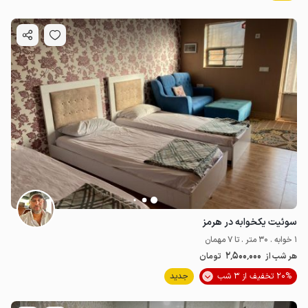
سوئیت یکخوابه در هرمز
1 خوابه . 30 متر . تا 7 مهمان
2٬500٬000
هر شب از
تومان
20% تخفیف از 3 شب
جدید