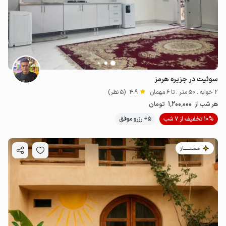
سوئیت در جزیره هرمز
2 خوابه . 50 متر . تا 6 مهمان
4.9
(5 نظر)
1٬200٬000
هر شب از
تومان
10% تخفیف از 7 شب
5+ رزرو موفق
مـمـتــــــاز
2
میلیون ت
4.8