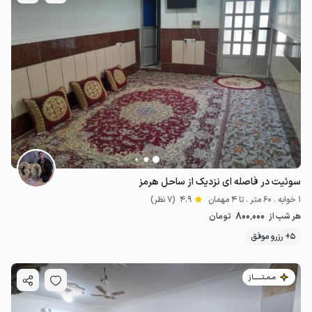
سوئیت در فاصله ای نزدیک از ساحل هرمز
1 خوابه . 60 متر . تا 4 مهمان
4.9
(7 نظر)
800٬000
هر شب از
تومان
5+ رزرو موفق
مـمـتــــــاز