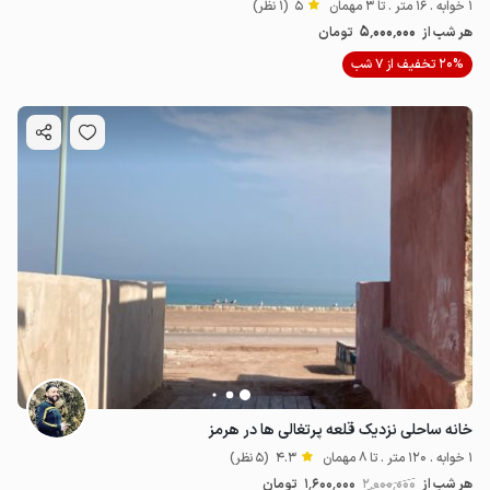
1 خوابه . 16 متر . تا 3 مهمان
5
(1 نظر)
5٬000٬000
هر شب از
تومان
20% تخفیف از 7 شب
خانه ساحلی نزدیک قلعه پرتغالی ها در هرمز
1 خوابه . 120 متر . تا 8 مهمان
4.3
(5 نظر)
هر شب از
2٬000٬000
1٬600٬000
تومان