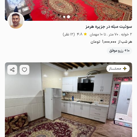
سوئیت مبله در جزیره هرمز
2 خوابه . 70 متر . تا 10 مهمان
4.8
(12 نظر)
1٬000٬000
هر شب از
تومان
10+ رزرو موفق
مـمـتــــــاز