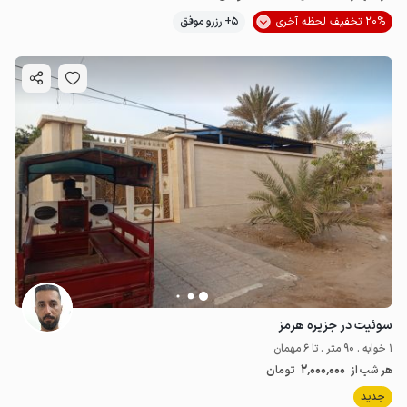
20% تخفیف لحظه آخری
5+ رزرو موفق
سوئیت در جزیره هرمز
1 خوابه . 90 متر . تا 6 مهمان
2٬000٬000
هر شب از
تومان
جدید