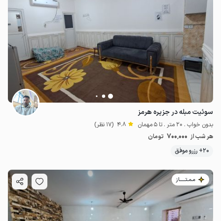
سوئیت مبله در جزیره هرمز
بدون خواب . 20 متر . تا 5 مهمان
4.8
(17 نظر)
700٬000
هر شب از
تومان
20+ رزرو موفق
مـمـتــــــاز