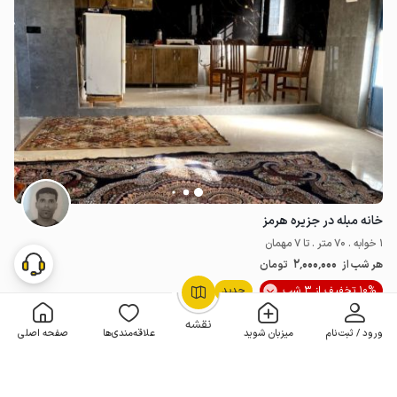
خانه مبله در جزیره هرمز
1 خوابه . 70 متر . تا 7 مهمان
2٬000٬000
هر شب از
تومان
10% تخفیف از 3 شب
جدید
OpenStreetMap
©
نقشه
ورود / ثبت‌نام
میزبان شوید
علاقه‌مندی‌ها
صفحه اصلی
مـمـتــــــاز