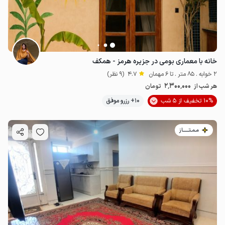
خانه با معماری بومی در جزیره هرمز - همکف
2 خوابه . 85 متر . تا 6 مهمان
4.7
(9 نظر)
2٬300٬000
هر شب از
تومان
10% تخفیف از 5 شب
10+ رزرو موفق
مـمـتــــــاز