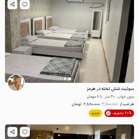
سوئیت شش تخته در هرمز
بدون خواب . 30 متر . تا 6 مهمان
هر شب از
3٬600٬000
2٬880٬000
تومان
20% تخفیف
جدید