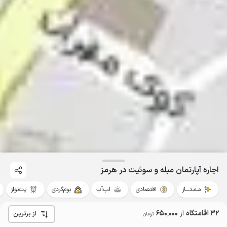
اجاره آپارتمان مبله و سوئیت در هرمز
مـمـتــــاز
اقتصادی
لب‌آب
بوم‌گردی
پت‌نواز
32 اقامتگاه
از
650٬000
از برترین
تومان