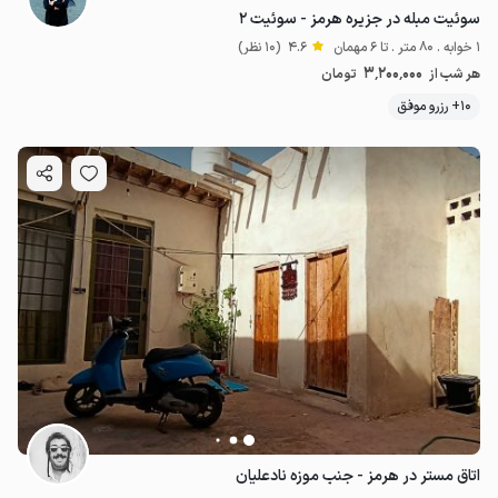
سوئیت مبله در جزیره هرمز - سوئیت ۲
1 خوابه . 80 متر . تا 6 مهمان
4.6
(10 نظر)
3٬200٬000
هر شب از
تومان
10+ رزرو موفق
اتاق مستر در هرمز - جنب موزه نادعلیان