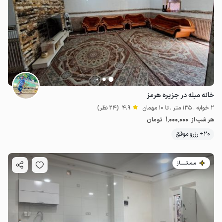
خانه مبله در جزیره هرمز
2 خوابه . 135 متر . تا 10 مهمان
4.9
(24 نظر)
1٬000٬000
هر شب از
تومان
20+ رزرو موفق
مـمـتــــــاز