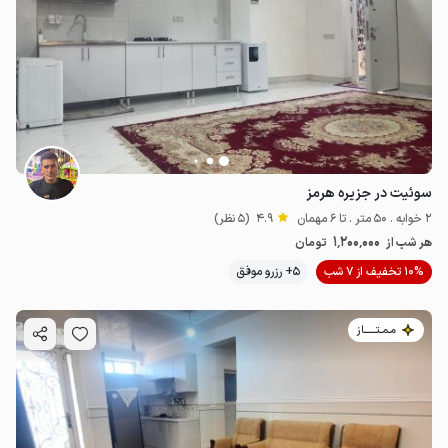
سوئیت در جزیره هرمز
2 خوابه . 50 متر . تا 6 مهمان
4.9
(5 نظر)
1٬200٬000
هر شب از
تومان
10% تخفیف از 7 شب
5+ رزرو موفق
مـمـتــــــاز