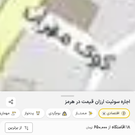
اجاره سوئیت ارزان قیمت در هرمز
اقتصادی
مـمـتــــاز
بوم‌گردی
پت‌نواز
مهمان‌ن
18 اقامتگاه
از
650٬000
از برترین
تومان