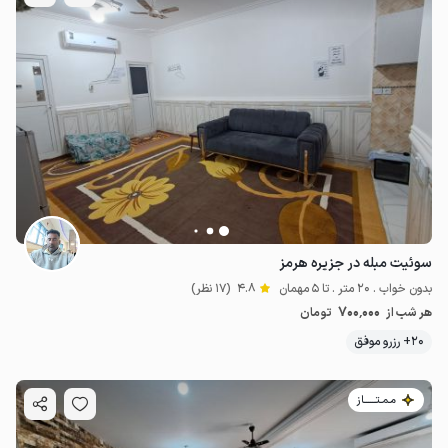
سوئیت مبله در جزیره هرمز
بدون خواب . 20 متر . تا 5 مهمان
4.8
(17 نظر)
700٬000
هر شب از
تومان
20+ رزرو موفق
مـمـتــــــاز