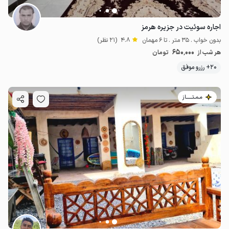
اجاره سوئیت در جزیره هرمز
بدون خواب . 35 متر . تا 6 مهمان
4.8
(21 نظر)
650٬000
هر شب از
تومان
20+ رزرو موفق
مـمـتــــــاز