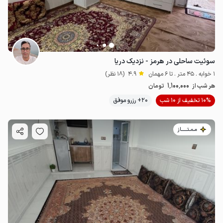
سوئیت ساحلی در هرمز - نزدیک دریا
1 خوابه . 45 متر . تا 6 مهمان
4.9
(18 نظر)
1٬100٬000
هر شب از
تومان
10% تخفیف از 10 شب
20+ رزرو موفق
مـمـتــــــاز