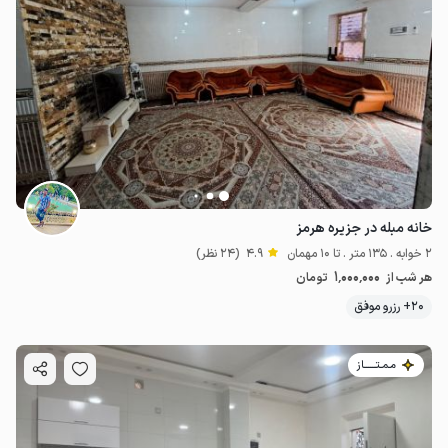
خانه مبله در جزیره هرمز
2 خوابه . 135 متر . تا 10 مهمان
4.9
(24 نظر)
1٬000٬000
هر شب از
تومان
20+ رزرو موفق
مـمـتــــــاز