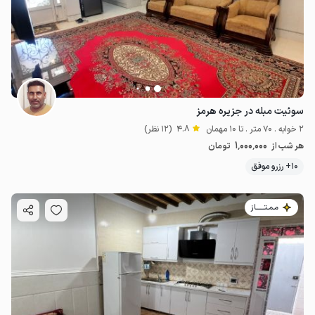
سوئیت مبله در جزیره هرمز
2 خوابه . 70 متر . تا 10 مهمان
4.8
(12 نظر)
1٬000٬000
هر شب از
تومان
10+ رزرو موفق
مـمـتــــــاز
720٬000
ت