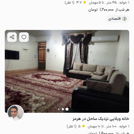
1 خوابه . 45 متر . تا 5 مهمان
4.7
(1 نظر)
1٬200٬000
هر شب از
تومان
اقتصادی
خانه ویلایی نزدیک ساحل در هرمز
1 خوابه . 100 متر . تا 10 مهمان
5
(1 نظر)
1٬500٬000
هر شب از
تومان