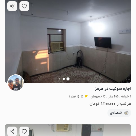
اجاره سوئیت در هرمز
1 خوابه . 45 متر . تا 6 مهمان
5
(1 نظر)
1٬200٬000
هر شب از
تومان
اقتصادی