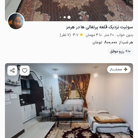
سوئیت نزدیک قلعه پرتغالی ها در هرمز
بدون خواب . 20 متر . تا 4 مهمان
4.7
(7 نظر)
800٬000
هر شب از
تومان
10+ رزرو موفق
مـمـتــــــاز