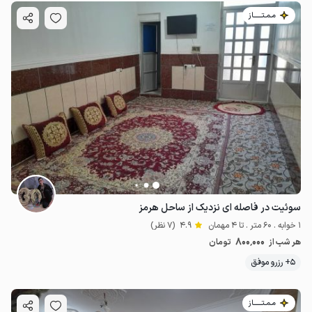
مـمـتــــــاز
سوئیت در فاصله ای نزدیک از ساحل هرمز
1 خوابه . 60 متر . تا 4 مهمان
4.9
(7 نظر)
800٬000
هر شب از
تومان
5+ رزرو موفق
مـمـتــــــاز