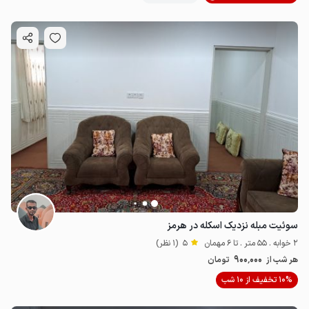
سوئیت مبله نزدیک اسکله در هرمز
2 خوابه . 55 متر . تا 6 مهمان
5
(1 نظر)
900٬000
هر شب از
تومان
10% تخفیف از 10 شب