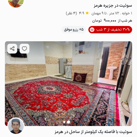
سوئیت در جزیره هرمز
1 خوابه . 72 متر . تا 9 مهمان
4.9
(4 نظر)
900٬000
هر شب از
تومان
30% تخفیف از 3 شب
5+ رزرو موفق
سوئیت با فاصله یک کیلومتر از ساحل در هرمز