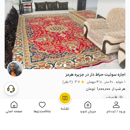
اجاره سوئیت حیاط دار در جزیره هرمز
1 خوابه . 60 متر . تا 4 مهمان
3.7
(2 نظر)
1٬000٬000
هر شب از
تومان
اقتصادی
OpenStreetMap
©
نقشه
ورود / ثبت‌نام
میزبان شوید
علاقه‌مندی‌ها
صفحه اصلی