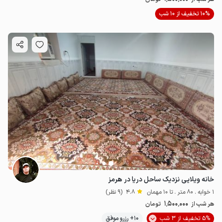
10% تخفیف از 10 شب
خانه ویلایی نزدیک ساحل دریا در هرمز
1 خوابه . 80 متر . تا 10 مهمان
4.8
(9 نظر)
1٬500٬000
هر شب از
تومان
5% تخفیف از 3 شب
10+ رزرو موفق