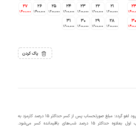
27
26
25
24
23
22
21
2
1٬400٬000
1٬400٬000
1٬200٬000
1٬200٬000
1٬200٬000
1٬200٬000
1٬200٬000
1٬400٬
31
30
29
28
3
1٬200٬000
1٬200٬000
1٬200٬000
1٬200٬000
1٬400٬
پاک کردن
در صورتی که رزرو، حداقل 3 روز کامل قبل از تاریخ ورود لغو گردد؛ مبلغ صورتحساب پس از کسر حداکثر 15 درصد کارمزد به
د شب‌های باقیمانده کسر می‌شود.