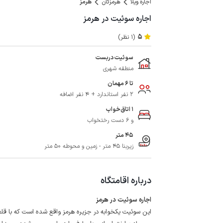
اجاره ویلا
هرمزگان
هرمز
اجاره سوئیت در هرمز
5
(1 نظر)
سوئیت دربست
منطقه شهری
تا 6 مهمان
2 نفر استاندارد + 4 نفر اضافه
1 اتاق‌خواب
و 6 دست رختخواب
45 متر
زیربنا 45 متر - زمین و محوطه 50 متر
درباره اقامتگاه
اجاره سوئیت در هرمز
این سوئیت یکخوابه در جزیره هرمز واقع شده است که با قلعه