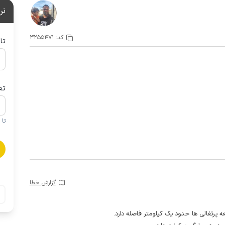
نر
کد:
3255471
تا
تع
تا 1 کودک زیر 5 سال در صورتحساب لحاظ نمی گردد
گزارش خطا
 پرتغالی ها حدود یک کیلومتر فاصله دارد.