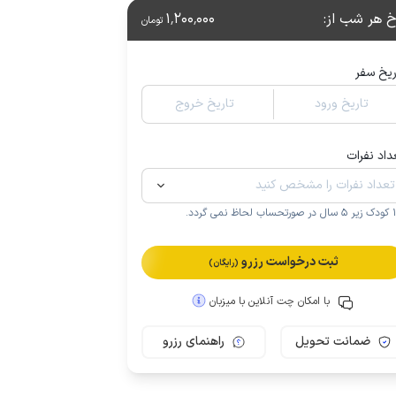
خ هر شب از
:
1٬200٬000
تومان
ریخ سفر
تاریخ ورود
تاریخ خروج
داد نفرات
.
ثبت درخواست رزرو
(رایگان)
با امکان چت آنلاین با میزبان
ضمانت تحویل
راهنمای رزرو