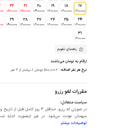
3
22
21
20
19
18
17
000
1٬600٬000
1٬600٬000
1٬400٬000
1٬200٬000
1٬200٬000
1٬200٬000
0
29
28
27
26
25
24
000
1٬400٬000
1٬200٬000
1٬200٬000
1٬200٬000
1٬200٬000
1٬200٬000
31
1٬200٬000
راهنمای تقویم
ارقام به تومان می‌باشند
نرخ هر نفر اضافه:
+500٬000 تومان / بیشتر از 2 نفر
مقررات لغو رزرو
سیاست متعادل:
میهمان عودت می‌شود. در غیر اینصورت اجاره شب اول بعلاوه حداکثر 15 درص
توضیحات بیشتر