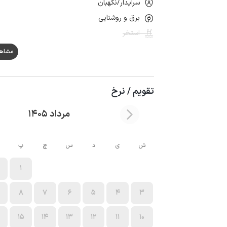
سرایدار/نگهبان
برق و روشنایی
استخر
مشاهده ه
تقویم / نرخ
مرداد 1405
ش
ی
د
س
چ
پ
1
8
7
6
5
4
3
15
14
13
12
11
10