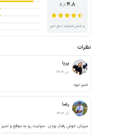
4.8
از ۵
بر اساس امتیازات ۱ سال اخیر
نظرات
پریا
دی 1404
تمیز نبود
رضا
آذر 1404
میزبان خوش رفتار بودن . سوئیت رو به موقع و تمیز