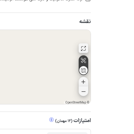
نقشه
OpenStreetMap
©
امتیازات
(
12
مهمان
)