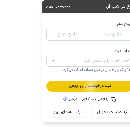
خ هر شب از
:
1٬000٬000
تومان
ریخ سفر
تاریخ ورود
تاریخ خروج
داد نفرات
.
ثبت درخواست رزرو
(رایگان)
با امکان چت آنلاین با میزبان
ضمانت تحویل
راهنمای رزرو