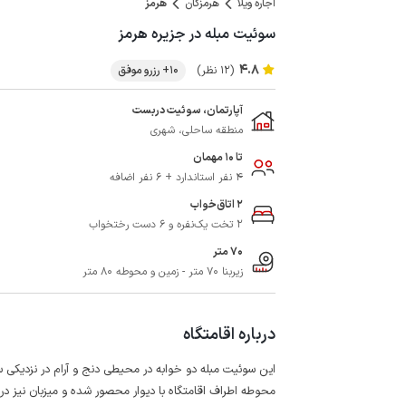
اجاره ویلا
هرمزگان
هرمز
سوئیت مبله در جزیره هرمز
4.8
(12 نظر)
10+ رزرو موفق
آپارتمان، سوئیت دربست
منطقه ساحلی، شهری
تا 10 مهمان
4 نفر استاندارد + 6 نفر اضافه
2 اتاق‌خواب
2 تخت یک‌نفره و 6 دست رختخواب
70 متر
زیربنا 70 متر - زمین و محوطه 80 متر
درباره اقامتگاه
این سوئیت مبله دو خوابه در محیطی دنج و آرام در نزدیکی 
محوطه اطراف اقامتگاه با دیوار محصور شده و میزبان نیز د