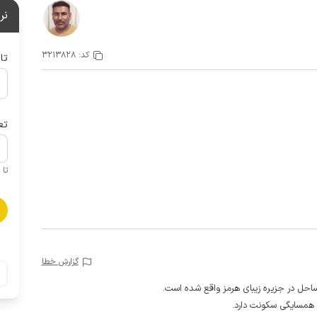
نر
کد:
3213828
تا
تع
تا 1 کودک زیر 5 سال در صورتحساب لحاظ نمی گردد
گزارش خطا
ساحل در جزیره زیبای هرمز واقع شده است.
ر همسایگی سکونت دارد.