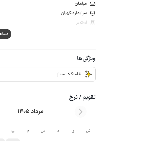
مبلمان
سرایدار/نگهبان
استخر
مشاهده ه
ویژگی‌ها
اقامتگاه ممتاز
تقویم / نرخ
مرداد 1405
ش
ی
د
س
چ
پ