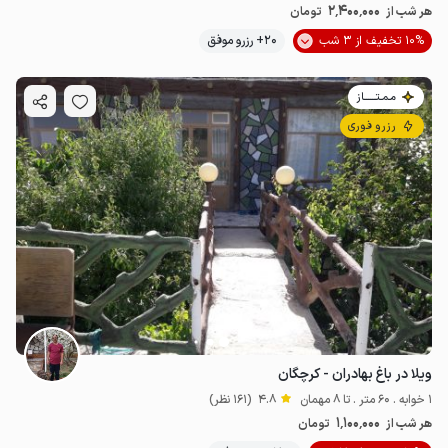
2٬400٬000
هر شب از
تومان
10% تخفیف از 3 شب
20+ رزرو موفق
مـمـتــــــاز
رزرو فوری
ویلا در باغ بهادران - کرچگان
3.5
میلیون ت
4.7
1 خوابه . 60 متر . تا 8 مهمان
4.8
(161 نظر)
1٬100٬000
هر شب از
تومان