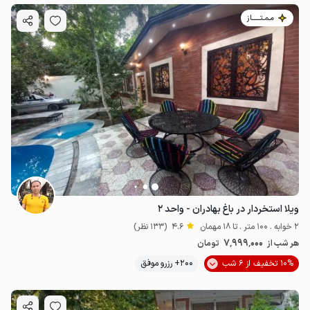
مـمـتــــــاز
ویلا استخردار در باغ بهادران - واحد ۲
2 خوابه . 100 متر . تا 18 مهمان
4.6
(133 نظر)
7٬999٬000
هر شب از
تومان
10% تخفیف از 6 شب
200+ رزرو موفق