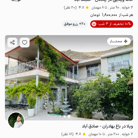
2 خوابه . 90 متر . تا 8 مهمان
4.7
(20 نظر)
1٬800٬000
هر شب از
تومان
10% تخفیف از 3 شب
20+ رزرو موفق
مـمـتــــــاز
ویلا در باغ بهادران - صادق آباد
2 خوابه . 200 متر . تا 10 مهمان
4.8
(18 نظر)