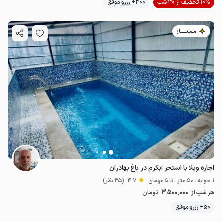
10% تخفیف از 30 شب
300+ رزرو موفق
مـمـتــــــاز
اجاره ویلا با استخر آبگرم در باغ بهادران
1 خوابه . 50 متر . تا 5 مهمان
4.7
(35 نظر)
3٬500٬000
هر شب از
تومان
50+ رزرو موفق