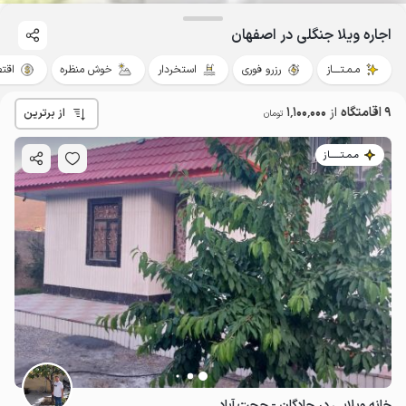
اجاره ویلا جنگلی در اصفهان
مـمـتــــاز
رزرو فوری
استخردار
خوش منظره
اقت
9 اقامتگاه
از
1٬100٬000
از برترین
تومان
مـمـتــــــاز
خانه ویلایی در چادگان - حجت آباد