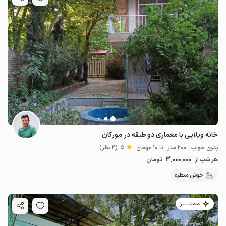
خانه ویلایی با معماری دو طبقه در مورکان
بدون خواب . 200 متر . تا 10 مهمان
5
(2 نظر)
3٬000٬000
هر شب از
تومان
خوش منظره
مـمـتــــــاز