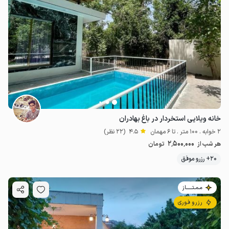
خانه ویلایی استخردار در باغ بهادران
2 خوابه . 100 متر . تا 6 مهمان
4.5
(22 نظر)
2٬500٬000
هر شب از
تومان
20+ رزرو موفق
مـمـتــــــاز
رزرو فوری