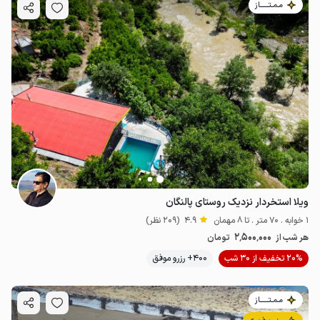
مـمـتــــــاز
ویلا استخردار نزدیک روستای پالنگان
1 خوابه . 70 متر . تا 8 مهمان
4.9
(209 نظر)
2٬500٬000
هر شب از
تومان
20% تخفیف از 30 شب
400+ رزرو موفق
مـمـتــــــاز