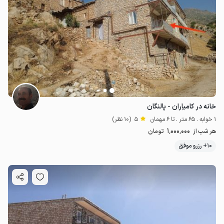
خانه در کامیاران - پالنگان
1 خوابه . 65 متر . تا 6 مهمان
5
(10 نظر)
1٬000٬000
هر شب از
تومان
10+ رزرو موفق