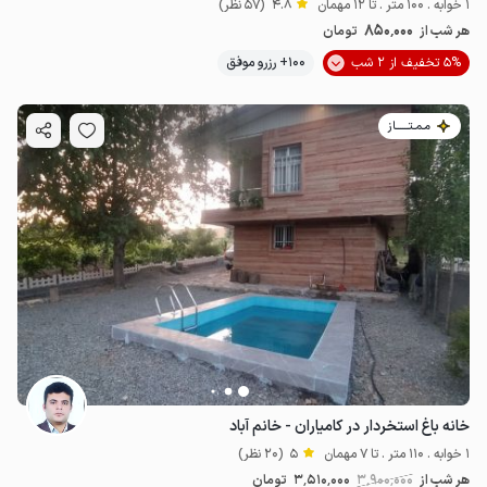
1 خوابه . 100 متر . تا 12 مهمان
4.8
(57 نظر)
850٬000
هر شب از
تومان
5% تخفیف از 2 شب
100+ رزرو موفق
مـمـتــــــاز
خانه باغ استخردار در کامیاران - خانم آباد
1 خوابه . 110 متر . تا 7 مهمان
5
(20 نظر)
هر شب از
3٬900٬000
3٬510٬000
تومان