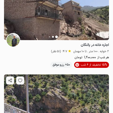
اجاره خانه در پالنگان
2 خوابه . 100 متر . تا 10 مهمان
4.7
(51 نظر)
1٬200٬000
هر شب از
تومان
15% تخفیف از 6 شب
50+ رزرو موفق