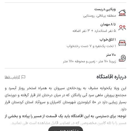
ویلایی دربست
منطقه ییلاقی، روستایی
تا 8 مهمان
5 نفر استاندارد + 3 نفر اضافه
1 اتاق‌خواب
1 تخت یک‌نفره و 7 دست رختخواب
70 متر
زیربنا 70 متر - زمین و محوطه 170 متر
درباره اقامتگاه
گزارش خطا
این ویلا یکخوابه مشرف به رودخانه‌ی سیروان به همراه استخر روباز آبسرد و
مجتمع پرورش ماهی سرد آبی پالنگان که در میان درختان انار قرار گرفته و دورنمای
بسیار زیبایی دارد در 50 کیلومتری شهرستان کامیاران و سروآباد استان کردستان قرار
دارد.
توجه: برای دسترسی به این اقامتگاه باید یک قسمت از مسیر را پیاده و بخشی از
مسیر را با تله کابین مخصوصی که در تصاویر قابل مشاهده است طی نمایید.
میهمانان گرامی لطفا قبل از رزرو حتما مقررات اقامتگاه را مطالعه کنید.
مشاهده همه