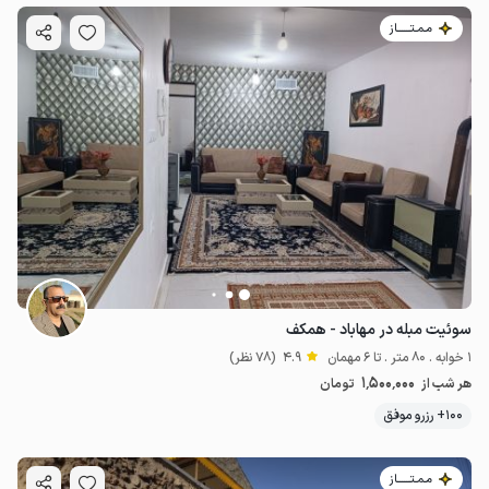
مـمـتــــــاز
سوئیت مبله در مهاباد - همکف
1 خوابه . 80 متر . تا 6 مهمان
4.9
(78 نظر)
1٬500٬000
هر شب از
تومان
100+ رزرو موفق
مـمـتــــــاز