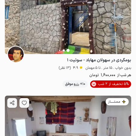
بومگردی در سهولان مهاباد - سوئیت ۱
بدون خواب . 15 متر . تا 5 مهمان
4.9
(13 نظر)
1٬600٬000
هر شب از
تومان
5% تخفیف از 2 شب
10+ رزرو موفق
مـمـتــــــاز