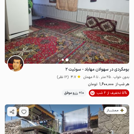
بومگردی در سهولان مهاباد - سوئیت ۲
بدون خواب . 25 متر . تا 8 مهمان
4.7
(12 نظر)
1٬600٬000
هر شب از
تومان
5% تخفیف از 2 شب
10+ رزرو موفق
مـمـتــــــاز