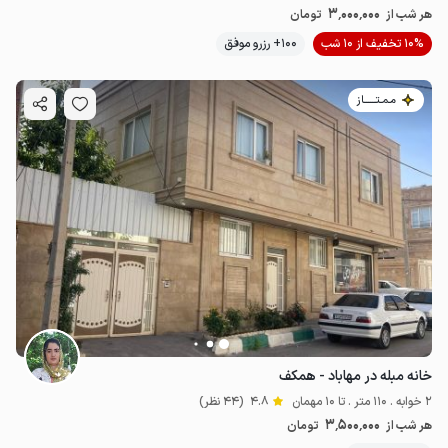
3٬000٬000
هر شب از
تومان
10% تخفیف از 10 شب
100+ رزرو موفق
مـمـتــــــاز
خانه مبله در مهاباد - همکف
2 خوابه . 110 متر . تا 10 مهمان
4.8
(44 نظر)
3٬500٬000
هر شب از
تومان