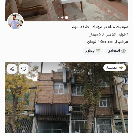
سوئیت مبله در مهاباد - طبقه سوم
1 خوابه . 56 متر . تا 5 مهمان
1٬500٬000
هر شب از
تومان
اقتصادی
پت‌نواز
مـمـتــــــاز