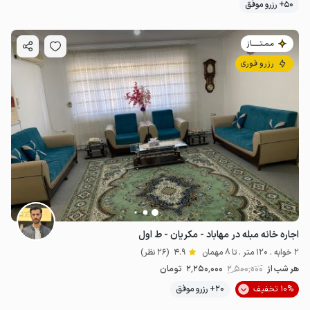
50+ رزرو موفق
مـمـتــــــاز
رزرو فوری
اجاره خانه مبله در مهاباد - مکریان - ط اول
2 خوابه . 120 متر . تا 8 مهمان
4.9
(26 نظر)
هر شب از
2٬500٬000
2٬250٬000
تومان
10% تخفیف
20+ رزرو موفق