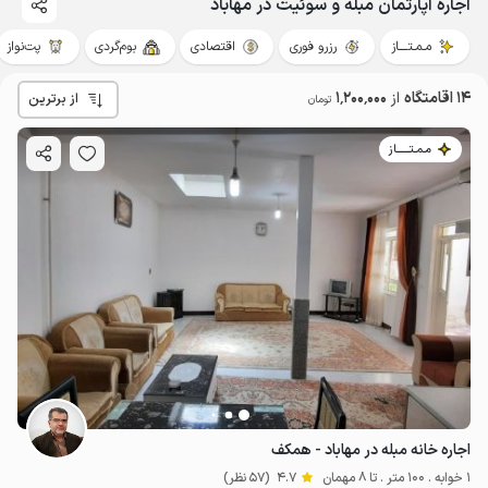
اجاره آپارتمان مبله و سوئیت در مهاباد
مـمـتــــاز
رزرو فوری
اقتصادی
بوم‌گردی
پت‌نواز
14 اقامتگاه
از
1٬200٬000
از برترین
تومان
مـمـتــــــاز
اجاره خانه مبله در مهاباد - همکف
1 خوابه . 100 متر . تا 8 مهمان
4.7
(57 نظر)