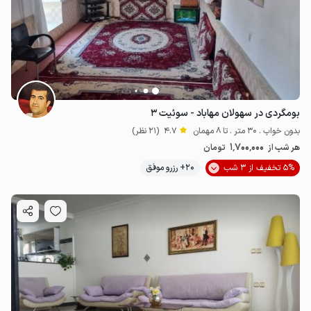
بومگردی در سهولان مهاباد - سوئیت ۳
بدون خواب . 30 متر . تا 8 مهمان
4.7
(21 نظر)
1٬700٬000
هر شب از
تومان
5% تخفیف از 3 شب
20+ رزرو موفق