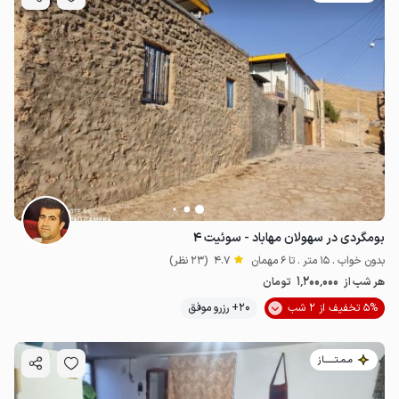
1.2
میلیون ت
4.7
بومگردی در سهولان مهاباد - سوئیت ۴
بدون خواب . 15 متر . تا 6 مهمان
4.7
(23 نظر)
1٬200٬000
هر شب از
تومان
5% تخفیف از 2 شب
20+ رزرو موفق
مـمـتــــــاز