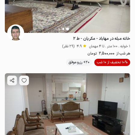
خانه مبله در مهاباد - مکریان - ط ۲
1 خوابه . 100 متر . تا 4 مهمان
4.9
(29 نظر)
2٬500٬000
هر شب از
تومان
10% تخفیف از 10 شب
20+ رزرو موفق