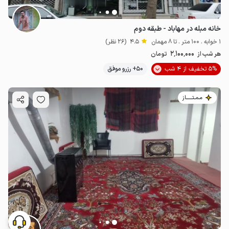
خانه مبله در مهاباد - طبقه دوم
1 خوابه . 100 متر . تا 8 مهمان
4.5
(26 نظر)
2٬100٬000
هر شب از
تومان
5% تخفیف از 4 شب
50+ رزرو موفق
مـمـتــــــاز