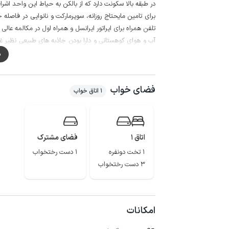
در طبقه بالا سکونت دارد که از بالکن به حیاط این واحد اشراف
تلفن همراه برای اپراتور ایرانسل و همراه اول در مکالمه عالی و این
آب و هوای کوهستانی و دارا بودن جاذبه های طبیعی نظیر غار
قطب های گردشگری جنوب آذربایجان غربی تبدیل نموده است
م
فضای خواب
1 اتاق خواب
اتاق 1
فضای مشترک
1 تخت دونفره
1 دست رختخواب
3 دست رختخواب
امکانات