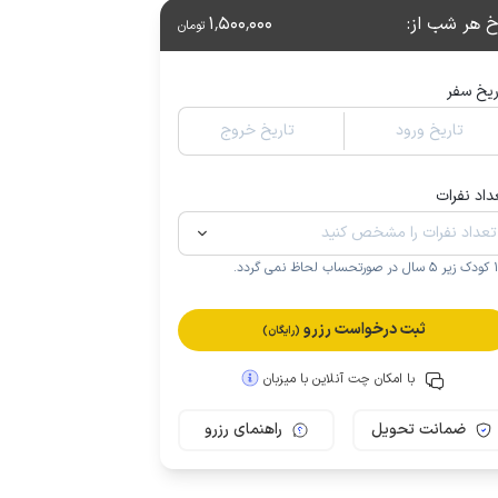
خ هر شب از
:
1٬500٬000
تومان
ریخ سفر
تاریخ ورود
تاریخ خروج
داد نفرات
.
ثبت درخواست رزرو
(رایگان)
با امکان چت آنلاین با میزبان
ضمانت تحویل
راهنمای رزرو