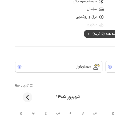
سیستم سرمایش
مبلمان
برق و روشنایی
جکوزی
مه (15 گزینه)
مهمان‌نواز
گزارش خطا
شهریور 1405
ج
ش
ی
د
س
چ
پ
ج