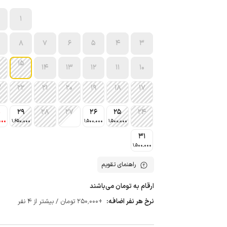
1
8
7
6
5
4
3
15
14
13
12
11
10
3
22
21
20
19
18
17
0
29
28
27
26
25
24
000
1٬650٬000
1٬500٬000
1٬500٬000
31
1٬500٬000
راهنمای تقویم
ارقام به تومان می‌باشند
نرخ هر نفر اضافه:
+250٬000 تومان / بیشتر از 4 نفر