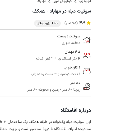
اجاره ویلا
آذربایجان غربی
مهاباد
سوئیت مبله در مهاباد - همکف
4.9
(78 نظر)
100+ رزرو موفق
سوئیت دربست
منطقه شهری
تا 6 مهمان
4 نفر استاندارد + 2 نفر اضافه
1 اتاق‌خواب
1 تخت دونفره و 4 دست رختخواب
80 متر
زیربنا 80 متر - زمین و محوطه 80 متر
درباره اقامتگاه
این سوئیت مبله یکخوابه در طبقه همکف یک ساختمان 3 طبقه با حیاط خلوت در مهاباد واقع شده است.
محدوده اطراف اقامتگاه با دیوار محصور است و جهت حفظ 