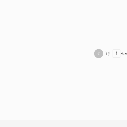
موقعیت در نقشه
1
1
حه
از