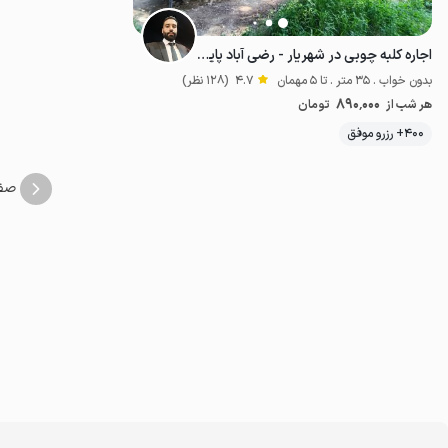
اجاره کلبه چوبی در شهریار - رضی آباد پایین
بدون خواب . 35 متر . تا 5 مهمان
4.7
(128 نظر)
890٬000
هر شب از
تومان
400+ رزرو موفق
اقتصادی
صف