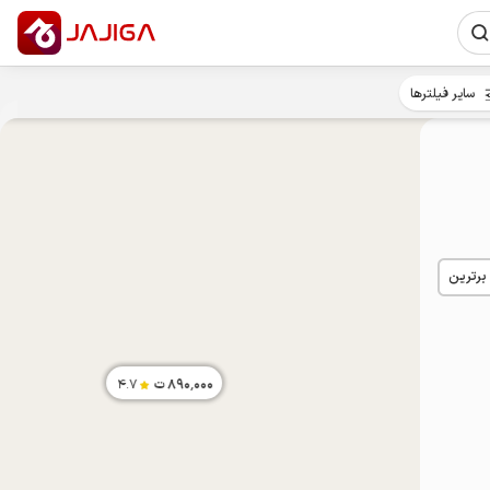
سایر فیلترها
 برترین
890٬000
ت
4.7