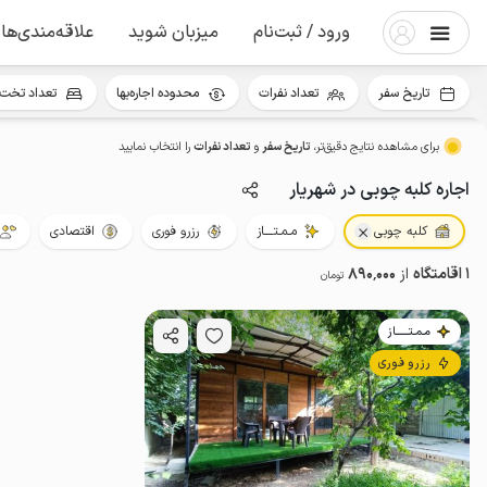
ورود / ثبت‌نام
میزبان شوید
علاقه‌مندی‌ها
تاریخ سفر
تعداد نفرات
محدوده اجاره‌بها
تعداد تخت 
برای مشاهده نتایج دقیق‌تر،
تاریخ سفر
و
تعداد نفرات
را انتخاب نمایید
اجاره کلبه چوبی در شهریار
کلبه چوبی
مـمـتــــاز
رزرو فوری
اقتصادی
1 اقامتگاه
از
890٬000
تومان
مـمـتــــــاز
رزرو فوری