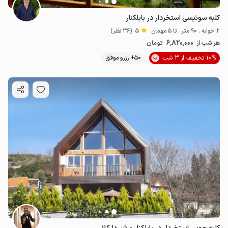
کلبه سوئیسی استخردار در بابلکنار
2 خوابه . 90 متر . تا 5 مهمان
5
(36 نظر)
6٬820٬000
هر شب از
تومان
10% تخفیف از 3 شب
50+ رزرو موفق
6.82
میلیون ت
5