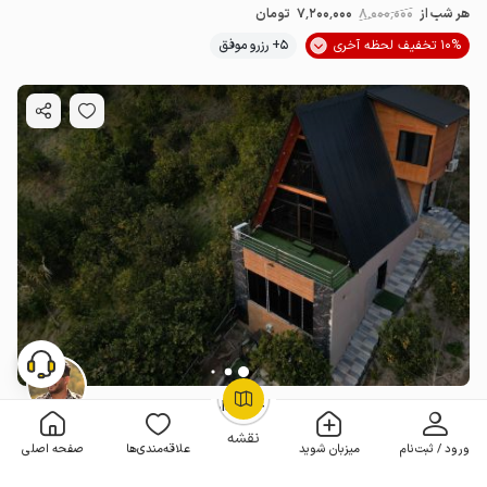
هر شب از
8٬000٬000
7٬200٬000
تومان
10% تخفیف لحظه آخری
5+ رزرو موفق
کلبه سوئیسی استخردار در بابلکنار - شیردارکلا
OpenStreetMap
©
2 خوابه . 100 متر . تا 6 مهمان
4.7
(4 نظر)
نقشه
ورود / ثبت‌نام
میزبان شوید
علاقه‌مندی‌ها
صفحه اصلی
6٬480٬000
هر شب از
تومان