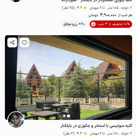
کلبه چوبی استخردار در بابلکنار - شیردارکلا
2 خوابه . 105 متر . تا 8 مهمان
4.9
(25 نظر)
4٬900٬000
هر شب از
تومان
10% تخفیف از 3 شب
20+ رزرو موفق
کلبه سوئیسی با استخر و جکوزی در بابلکنار
2 خوابه . 180 متر . تا 6 مهمان
4.3
(3 نظر)