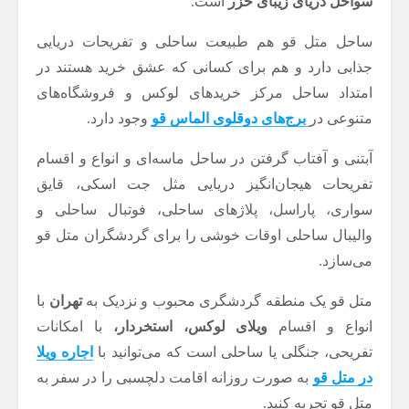
سواحل دریای زیبای خزر
است.
ساحل متل قو هم طبیعت ساحلی و تفریحات دریایی
جذابی دارد و هم برای کسانی که عشق خرید هستند در
امتداد ساحل مرکز خریدهای لوکس و فروشگاه‌های
متنوعی در
برج‌های دوقلوی الماس قو
وجود دارد.
آبتنی و آفتاب گرفتن در ساحل ماسه‌ای و انواع و اقسام
تفریحات هیجان‌انگیز دریایی مثل جت اسکی، قایق
سواری، پاراسل، پلاژهای ساحلی، فوتبال ساحلی و
والیبال ساحلی اوقات خوشی را برای گردشگران متل قو
می‌سازد.
متل قو یک منطقه گردشگری محبوب و نزدیک به
تهران
با
انواع و اقسام
ویلای لوکس، استخردار،
با امکانات
تفریحی، جنگلی یا ساحلی است که می‌توانید با
اجاره ویلا
در متل قو
به صورت روزانه اقامت دلچسبی را در سفر به
متل قو تجربه کنید.