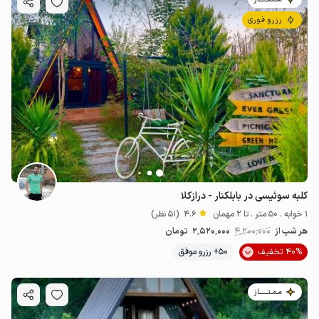
رزرو فوری
کلبه سوئیسی در بابلکنار - درازکلا
1 خوابه . 50 متر . تا 2 مهمان
4.6
(51 نظر)
هر شب از
4٬200٬000
2٬520٬000
تومان
40% تخفیف
50+ رزرو موفق
مـمـتــــــاز