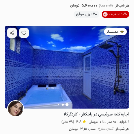
هر شب از
6٬000٬000
5٬400٬000
تومان
10% تخفیف
20+ رزرو موفق
مـمـتــــــاز
اجاره کلبه سوئیسی در بابلکنار - کاردگرکلا
1 خوابه . 80 متر . تا 10 مهمان
4.8
(49 نظر)
هر شب از
3٬500٬000
3٬150٬000
تومان