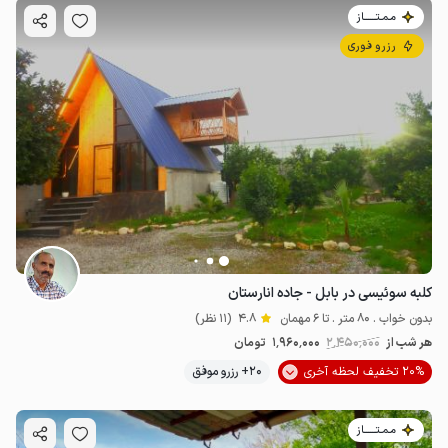
مـمـتــــــاز
رزرو فوری
کلبه سوئیسی در بابل - جاده انارستان
بدون خواب . 80 متر . تا 6 مهمان
4.8
(11 نظر)
هر شب از
2٬450٬000
1٬960٬000
تومان
20% تخفیف لحظه آخری
20+ رزرو موفق
مـمـتــــــاز