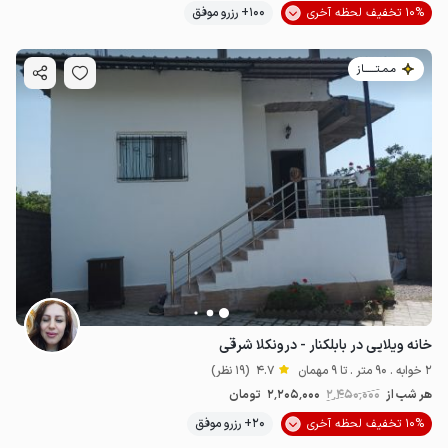
10% تخفیف لحظه آخری
100+ رزرو موفق
مـمـتــــــاز
خانه ویلایی در بابلکنار - درونکلا شرقی
2 خوابه . 90 متر . تا 9 مهمان
4.7
(19 نظر)
هر شب از
2٬450٬000
2٬205٬000
تومان
10% تخفیف لحظه آخری
20+ رزرو موفق