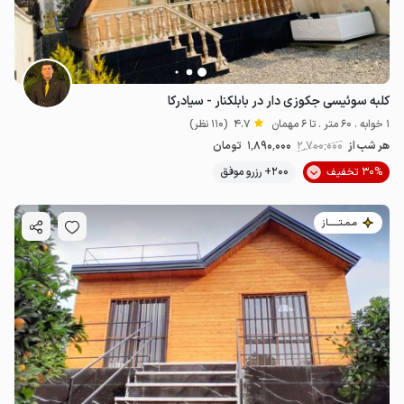
کلبه سوئیسی جکوزی دار در بابلکنار - سیادرکا
1 خوابه . 60 متر . تا 6 مهمان
4.7
(110 نظر)
هر شب از
2٬700٬000
1٬890٬000
تومان
30% تخفیف
200+ رزرو موفق
مـمـتــــــاز