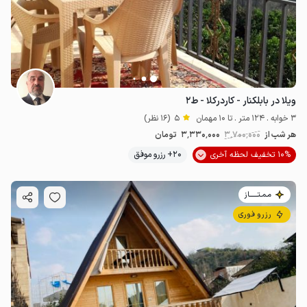
ویلا در بابلکنار - کاردرکلا - ط۲
3 خوابه . 124 متر . تا 10 مهمان
5
(16 نظر)
هر شب از
3٬700٬000
3٬330٬000
تومان
10% تخفیف لحظه آخری
20+ رزرو موفق
مـمـتــــــاز
رزرو فوری
2.52
میلیون ت
4.6
1.6
میلیون ت
4.7