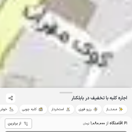
اجاره کلبه با تخفیف در بابلکنار
مـمـتــــاز
رزرو فوری
استخردار
کلبه چوبی
خوش 
61 اقامتگاه
از
1٬080٬000
از برترین
تومان