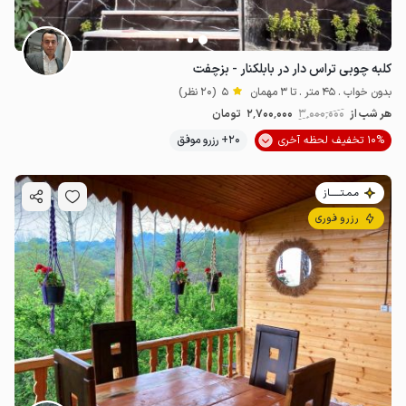
کلبه چوبی تراس دار در بابلکنار - بزچفت
بدون خواب . 45 متر . تا 3 مهمان
5
(20 نظر)
هر شب از
3٬000٬000
2٬700٬000
تومان
10% تخفیف لحظه آخری
20+ رزرو موفق
مـمـتــــــاز
رزرو فوری