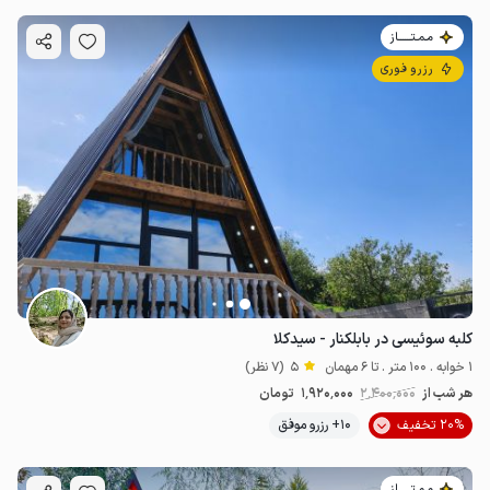
مـمـتــــــاز
رزرو فوری
کلبه سوئیسی در بابلکنار - سیدکلا
1 خوابه . 100 متر . تا 6 مهمان
5
(7 نظر)
هر شب از
2٬400٬000
1٬920٬000
تومان
20% تخفیف
10+ رزرو موفق
مـمـتــــــاز