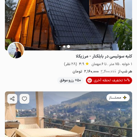
کلبه سوئیسی در بابلکنار - مرزیکلا
1 خوابه . 75 متر . تا 6 مهمان
4.9
(28 نظر)
هر شب از
2٬400٬000
2٬160٬000
تومان
10% تخفیف لحظه آخری
50+ رزرو موفق
مـمـتــــــاز