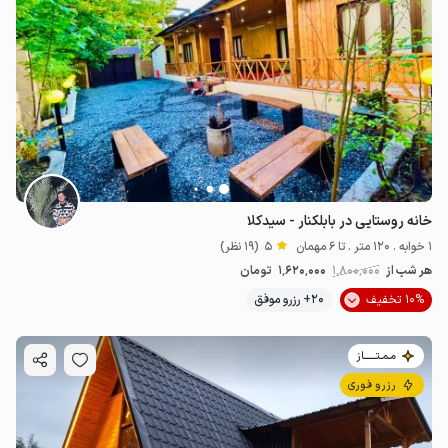
خانه روستایی در بابلکنار - سیدکلا
1 خوابه . 120 متر . تا 6 مهمان
5
(19 نظر)
هر شب از
1٬800٬000
1٬620٬000
تومان
10% تخفیف
20+ رزرو موفق
مـمـتــــــاز
رزرو فوری