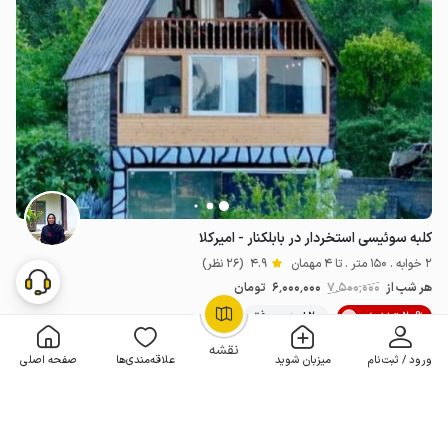
کلبه سوئیسی استخردار در بابلکنار - امیرکلا
2 خوابه . 150 متر . تا 4 مهمان
4.9
(26 نظر)
هر شب از
7٬500٬000
6٬000٬000
تومان
20% تخفیف
20+ رزرو موفق
OpenStreetMap
©
نقشه
ورود / ثبت‌نام
میزبان شوید
علاقه‌مندی‌ها
صفحه اصلی
مـمـتــــــاز
رزرو فوری