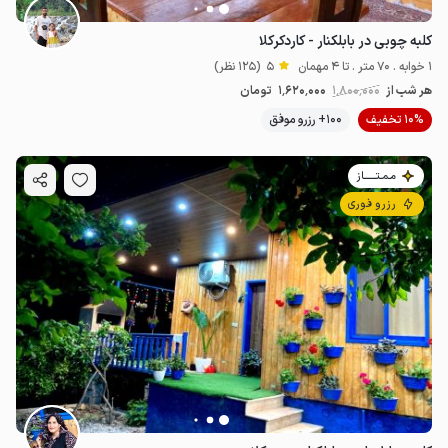
کلبه چوبی در بابلکنار - کاردکرکلا
1 خوابه . 70 متر . تا 4 مهمان
5
(125 نظر)
هر شب از
1٬800٬000
1٬620٬000
تومان
10% تخفیف
100+ رزرو موفق
مـمـتــــــاز
رزرو فوری