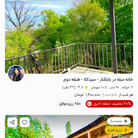
خانه مبله در بابلکنار - سیدکلا - طبقه دوم
2 خوابه . 90 متر . تا 10 مهمان
4.7
(32 نظر)
هر شب از
2٬000٬000
1٬600٬000
تومان
20% تخفیف لحظه آخری
50+ رزرو موفق
مـمـتــــــاز
رزرو فوری