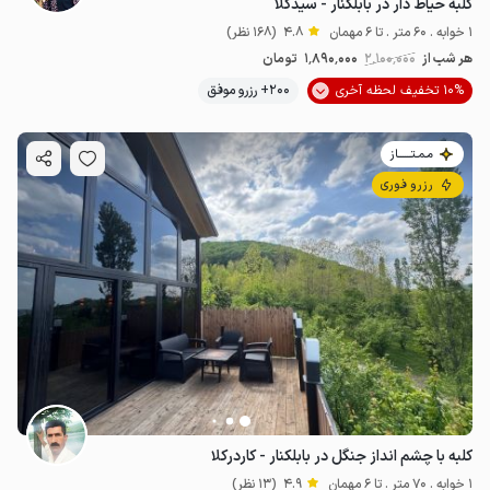
کلبه حیاط دار در بابلکنار - سیدکلا
1 خوابه . 60 متر . تا 6 مهمان
4.8
(168 نظر)
هر شب از
2٬100٬000
1٬890٬000
تومان
10% تخفیف لحظه آخری
200+ رزرو موفق
مـمـتــــــاز
رزرو فوری
کلبه با چشم انداز جنگل در بابلکنار - کاردرکلا
1 خوابه . 70 متر . تا 6 مهمان
4.9
(13 نظر)