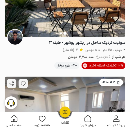
سوئیت نزدیک ساحل در ریشهر بوشهر - طبقه ۳
2 خوابه . 115 متر . تا 8 مهمان
4
(15 نظر)
هر شب از
3٬000٬000
2٬700٬000
تومان
10% تخفیف لحظه آخری
20+ رزرو موفق
7 اقامتگاه
OpenStreetMap
©
نقشه
ورود / ثبت‌نام
میزبان شوید
علاقه‌مندی‌ها
صفحه اصلی