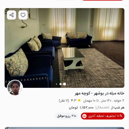
خانه مبله در بوشهر - کوچه مهر
2 خوابه . 120 متر . تا 10 مهمان
4.3
(7 نظر)
هر شب از
1٬280٬000
1٬152٬000
تومان
10% تخفیف لحظه آخری
10+ رزرو موفق