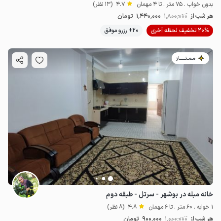
بدون خواب . 75 متر . تا 4 مهمان
4.7
(13 نظر)
هر شب از
1٬800٬000
1٬440٬000
تومان
20% تخفیف لحظه آخری
20+ رزرو موفق
464٬000
ت
4.8
مـمـتــــــاز
خانه مبله در بوشهر - سرتل - طبقه دوم
1 خوابه . 60 متر . تا 6 مهمان
4.8
(8 نظر)
هر شب از
1٬000٬000
900٬000
تومان