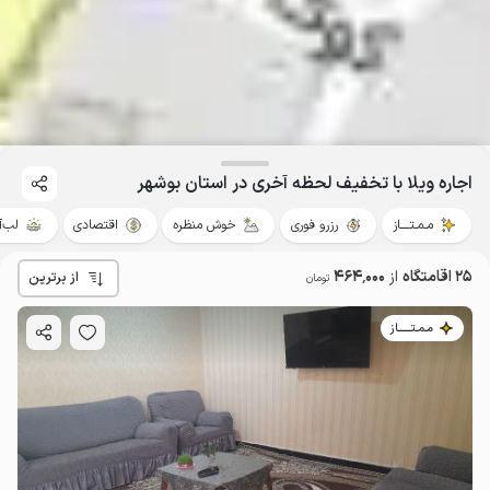
اجاره ویلا با تخفیف لحظه آخری در استان بوشهر
مـمـتــــاز
رزرو فوری
خوش منظره
اقتصادی
لب‌آ
25 اقامتگاه
از
464٬000
از برترین
تومان
مـمـتــــــاز