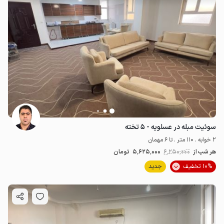
سوئیت مبله در عسلویه - ۵ تخته
2 خوابه . 110 متر . تا 6 مهمان
هر شب از
6٬250٬000
5٬625٬000
تومان
10% تخفیف
جدید