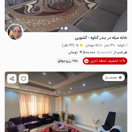
خانه مبله در بندر گناوه - گشویی
1 خوابه . 130 متر . تا 15 مهمان
5
(46 نظر)
هر شب از
5٬000٬000
4٬500٬000
تومان
10% تخفیف لحظه آخری
50+ رزرو موفق
مـمـتــــــاز