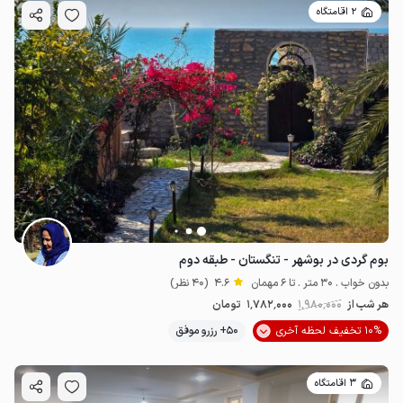
2 اقامتگاه
بوم گردی در بوشهر - تنگستان - طبقه دوم
بدون خواب . 30 متر . تا 6 مهمان
4.6
(40 نظر)
هر شب از
1٬980٬000
1٬782٬000
تومان
10% تخفیف لحظه آخری
50+ رزرو موفق
3 اقامتگاه