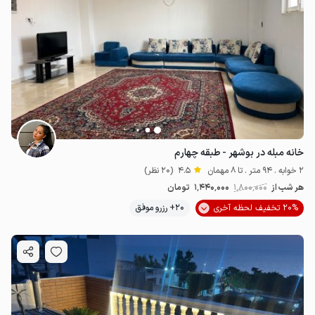
خانه مبله در بوشهر - طبقه چهارم
2 خوابه . 94 متر . تا 8 مهمان
4.5
(20 نظر)
هر شب از
1٬800٬000
1٬440٬000
تومان
20% تخفیف لحظه آخری
20+ رزرو موفق