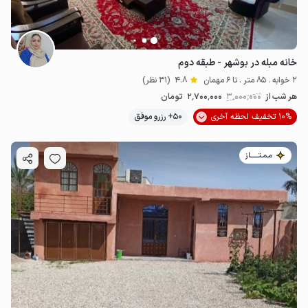
خانه مبله در بوشهر - طبقه دوم
2 خوابه . 85 متر . تا 6 مهمان
4.8
(31 نظر)
هر شب از
3٬000٬000
2٬700٬000
تومان
10% تخفیف لحظه آخری
50+ رزرو موفق
مـمـتــــــاز