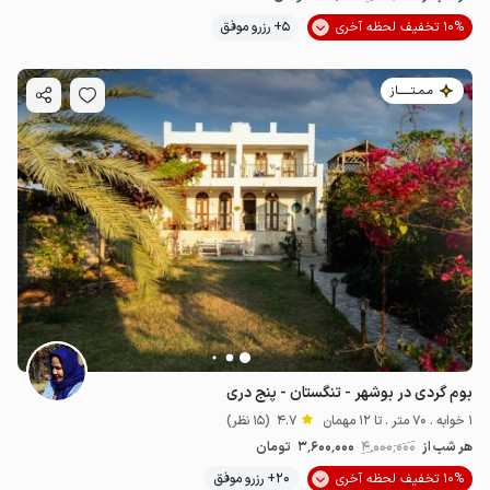
10% تخفیف لحظه آخری
5+ رزرو موفق
مـمـتــــــاز
بوم گردی در بوشهر - تنگستان - پنج دری
1 خوابه . 70 متر . تا 12 مهمان
4.7
(15 نظر)
هر شب از
4٬000٬000
3٬600٬000
تومان
10% تخفیف لحظه آخری
20+ رزرو موفق