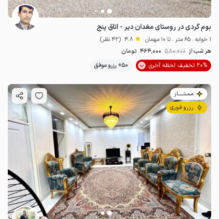
بوم گردی در روستای مغدان دیر - اتاق پنج
1 خوابه . 65 متر . تا 10 مهمان
4.8
(42 نظر)
هر شب از
580٬000
464٬000
تومان
20% تخفیف لحظه آخری
50+ رزرو موفق
مـمـتــــــاز
رزرو فوری