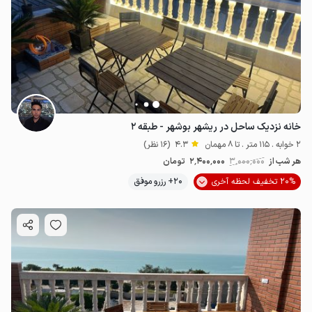
خانه نزدیک ساحل در ریشهر بوشهر - طبقه ۲
2 خوابه . 115 متر . تا 8 مهمان
4.3
(16 نظر)
هر شب از
3٬000٬000
2٬400٬000
تومان
20% تخفیف لحظه آخری
20+ رزرو موفق