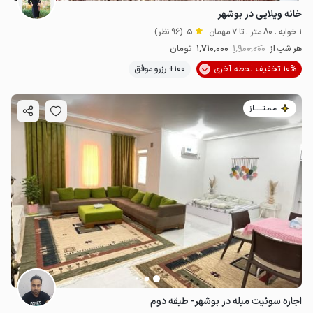
خانه ویلایی در بوشهر
1 خوابه . 80 متر . تا 7 مهمان
5
(96 نظر)
هر شب از
1٬900٬000
1٬710٬000
تومان
10% تخفیف لحظه آخری
100+ رزرو موفق
مـمـتــــــاز
اجاره سوئیت مبله در بوشهر- طبقه دوم