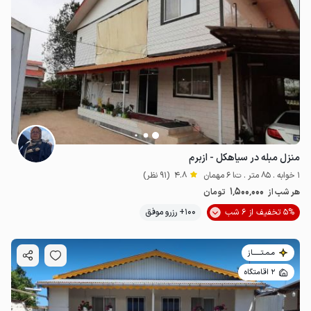
منزل مبله در سیاهکل - ازبرم
1 خوابه . 85 متر . تا 6 مهمان
4.8
(91 نظر)
1٬500٬000
هر شب از
تومان
5% تخفیف از 6 شب
100+ رزرو موفق
مـمـتــــــاز
2 اقامتگاه