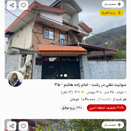
مـمـتــــــاز
رزرو فوری
سوئیت نقلی در رشت - امام زاده هاشم - ط۳
1 خوابه . 45 متر . تا 4 مهمان
4.9
(13 نظر)
هر شب از
1٬300٬000
1٬040٬000
تومان
20% تخفیف لحظه آخری
20+ رزرو موفق
مـمـتــــــاز