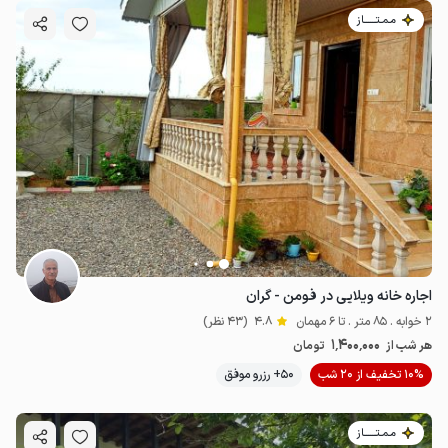
مـمـتــــــاز
اجاره خانه ویلایی در فومن - گران
2 خوابه . 85 متر . تا 6 مهمان
4.8
(43 نظر)
1٬400٬000
هر شب از
تومان
10% تخفیف از 20 شب
50+ رزرو موفق
مـمـتــــــاز