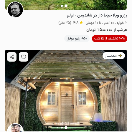
رزرو ویلا حیاط دار در شاندرمن - اولم
2 خوابه . 100 متر . تا 10 مهمان
4.8
(35 نظر)
1٬500٬000
هر شب از
تومان
10% تخفیف از 15 شب
50+ رزرو موفق
مـمـتــــــاز