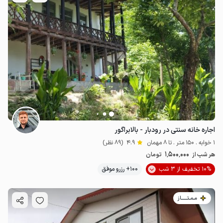
اجاره خانه سنتی در رودبار - بالابراگور
1 خوابه . 150 متر . تا 8 مهمان
4.9
(89 نظر)
1٬500٬000
هر شب از
تومان
10% تخفیف از 3 شب
100+ رزرو موفق
مـمـتــــــاز