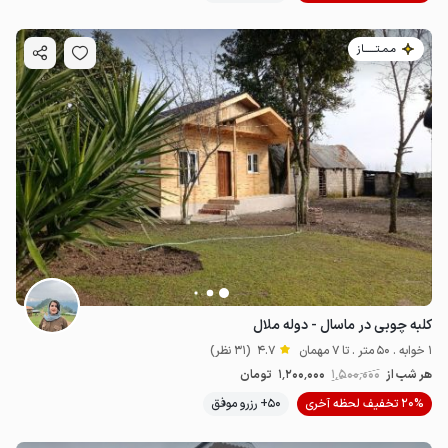
مـمـتــــــاز
کلبه چوبی در ماسال - دوله ملال
1 خوابه . 50 متر . تا 7 مهمان
4.7
(31 نظر)
هر شب از
1٬500٬000
1٬200٬000
تومان
20% تخفیف لحظه آخری
50+ رزرو موفق