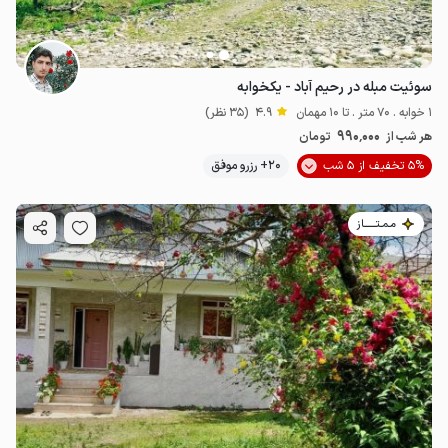
سوئیت مبله در رحیم آباد - یکخوابه
1 خوابه . 70 متر . تا 10 مهمان
4.9
(35 نظر)
990٬000
هر شب از
تومان
5% تخفیف از 5 شب
20+ رزرو موفق
مـمـتــــــاز