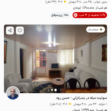
بدون خواب . 35 متر . تا 4 مهمان
4.7
(34 نظر)
1٬200٬000
هر شب از
تومان
10% تخفیف از 4 شب
50+ رزرو موفق
مـمـتــــــاز
سوئیت مبله در بندرانزلی - حسن رود
1 خوابه . 42 متر . تا 4 مهمان
4.8
(201 نظر)
1٬299٬000
هر شب از
تومان