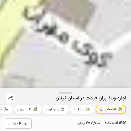
اجاره ویلا ارزان قیمت در استان گیلان
اقتصادی
مـمـتــــاز
رزرو فوری
کلبه چوبی
خو
1451 اقامتگاه
از
277٬700
از برترین
تومان