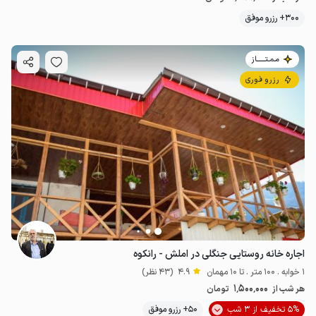
300+ رزرو موفق
مـمـتــــــاز
رزرو فوری
اجاره خانه روستایی جنگلی در املش - رانکوه
1 خوابه . 100 متر . تا 10 مهمان
4.9
(43 نظر)
1٬500٬000
هر شب از
تومان
5% تخفیف از 3 شب
50+ رزرو موفق