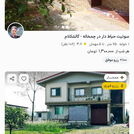
1.5
میلیون ت
4.9
سوئیت حیاط دار در چمخاله - گالشکلام
1 خوابه . 75 متر . تا 5 مهمان
4.8
(106 نظر)
1٬300٬000
هر شب از
تومان
100+ رزرو موفق
مـمـتــــــاز
رزرو فوری