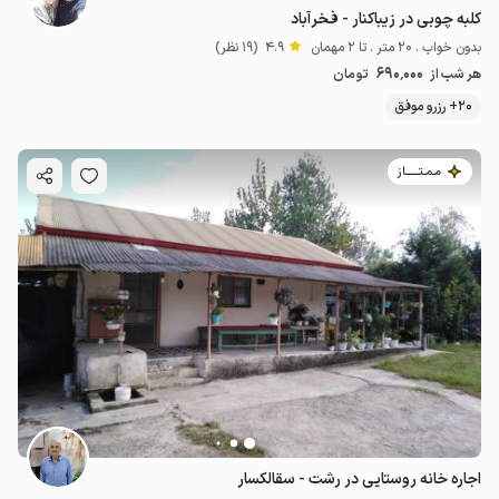
کلبه چوبی در زیباکنار - فخرآباد
بدون خواب . 20 متر . تا 2 مهمان
4.9
(19 نظر)
690٬000
هر شب از
تومان
20+ رزرو موفق
مـمـتــــــاز
اجاره خانه روستایی در رشت - سقالکسار