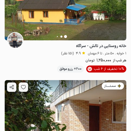
خانه روستایی در تالش - سراگاه
1 خوابه . 50 متر . تا 6 مهمان
4.9
(151 نظر)
1٬250٬000
هر شب از
تومان
10% تخفیف از 6 شب
200+ رزرو موفق
مـمـتــــــاز
1.25
میلیون ت
4.9