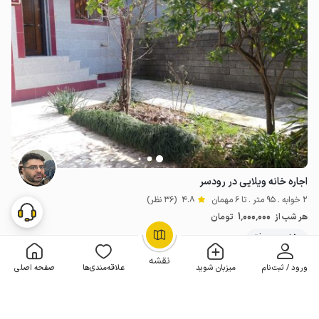
اجاره خانه ویلایی در رودسر
2 خوابه . 95 متر . تا 6 مهمان
4.8
(36 نظر)
1٬000٬000
هر شب از
تومان
50+ رزرو موفق
OpenStreetMap
©
نقشه
ورود / ثبت‌نام
میزبان شوید
علاقه‌مندی‌ها
صفحه اصلی
مـمـتــــــاز