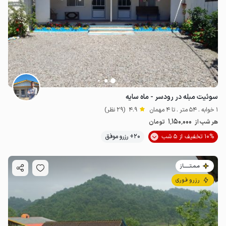
سوئیت مبله در رودسر - ماه سایه
1 خوابه . 54 متر . تا 4 مهمان
4.9
(29 نظر)
1٬150٬000
هر شب از
تومان
10% تخفیف از 5 شب
20+ رزرو موفق
مـمـتــــــاز
رزرو فوری