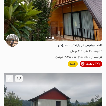
کلبه سوئیسی در بابلکنار - ممرزکن
1 خوابه . 40 متر . تا 4 مهمان
هر شب از
3٬000٬000
2٬400٬000
تومان
20% تخفیف
جدید