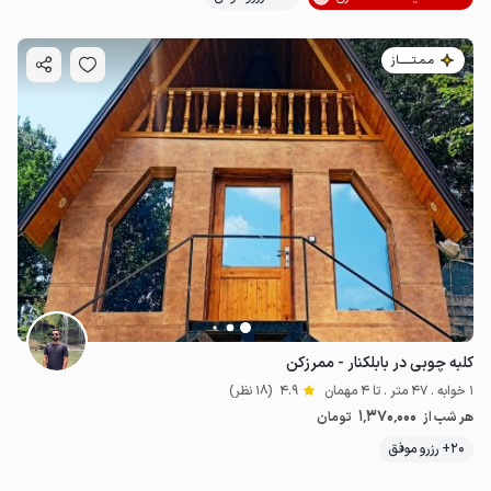
مـمـتــــــاز
کلبه چوبی در بابلکنار - ممرزکن
1 خوابه . 47 متر . تا 4 مهمان
4.9
(18 نظر)
1٬370٬000
هر شب از
تومان
20+ رزرو موفق