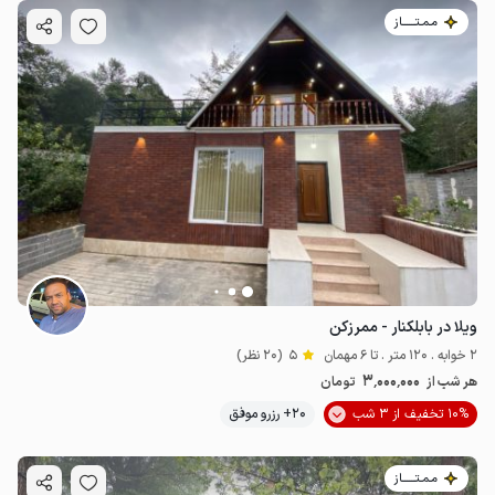
مـمـتــــــاز
2.4
میلیون ت
ویلا در بابلکنار - ممرزکن
2 خوابه . 120 متر . تا 6 مهمان
5
(20 نظر)
3٬000٬000
هر شب از
تومان
10% تخفیف از 3 شب
20+ رزرو موفق
مـمـتــــــاز