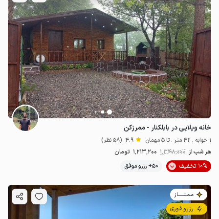
خانه ویلایی در بابلکنار - ممرزکن
1 خوابه . 42 متر . تا 5 مهمان
4.9
(58 نظر)
هر شب از
1٬348٬000
1٬213٬200
تومان
10% تخفیف
50+ رزرو موفق
مـمـتــــــاز
رزرو فوری