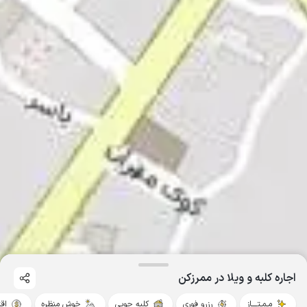
اجاره کلبه و ویلا در ممرزکن
مـمـتــــاز
رزرو فوری
کلبه چوبی
خوش منظره
اق