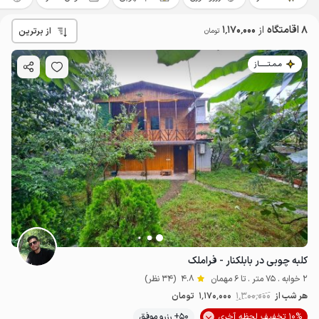
8 اقامتگاه
از
1٬170٬000
از برترین
تومان
مـمـتــــــاز
کلبه چوبی در بابلکنار - فراملک
2 خوابه . 75 متر . تا 6 مهمان
4.8
(34 نظر)
هر شب از
1٬300٬000
1٬170٬000
تومان
10% تخفیف لحظه آخری
50+ رزرو موفق