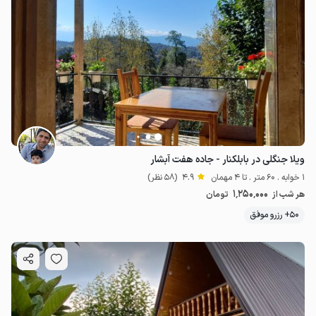
ویلا جنگلی در بابلکنار - جاده هفت آبشار
1 خوابه . 60 متر . تا 4 مهمان
4.9
(58 نظر)
1٬250٬000
هر شب از
تومان
50+ رزرو موفق