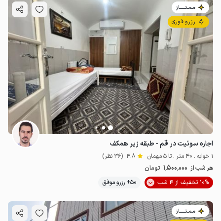
مـمـتــــــاز
رزرو فوری
اجاره سوئیت در قم - طبقه زیر همکف
1 خوابه . 40 متر . تا 5 مهمان
4.8
(36 نظر)
1٬500٬000
هر شب از
تومان
10% تخفیف از 4 شب
50+ رزرو موفق
مـمـتــــــاز