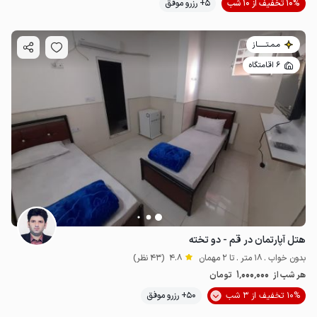
10% تخفیف از 10 شب
5+ رزرو موفق
مـمـتــــــاز
6 اقامتگاه
هتل آپارتمان در قم - دو تخته
بدون خواب . 18 متر . تا 2 مهمان
4.8
(43 نظر)
1٬000٬000
هر شب از
تومان
10% تخفیف از 3 شب
50+ رزرو موفق