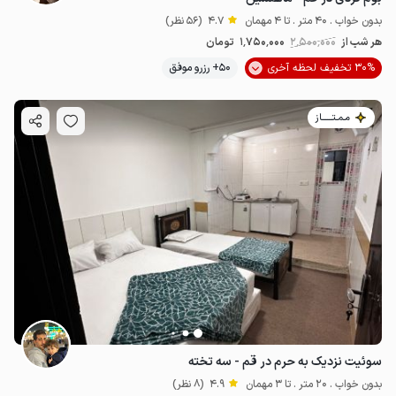
بدون خواب . 40 متر . تا 4 مهمان
4.7
(56 نظر)
هر شب از
2٬500٬000
1٬750٬000
تومان
30% تخفیف لحظه آخری
50+ رزرو موفق
مـمـتــــــاز
سوئیت نزدیک به حرم در قم - سه تخته
بدون خواب . 20 متر . تا 3 مهمان
4.9
(8 نظر)