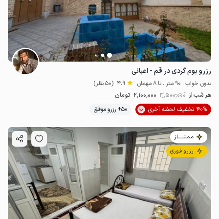
رزرو بوم گردی در قم - اعیانی
بدون خواب . 90 متر . تا 8 مهمان
4.9
(50 نظر)
هر شب از
3٬500٬000
2٬100٬000
تومان
40% تخفیف لحظه آخری
50+ رزرو موفق
مـمـتــــــاز
رزرو فوری
3
میلیون ت
4.9