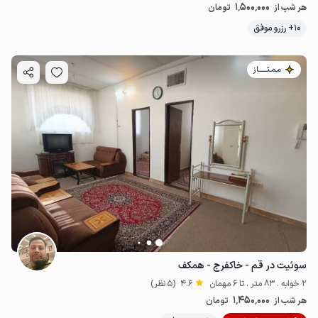
1٬500٬000
هر شب از
تومان
10+ رزرو موفق
مـمـتــــــاز
سوئیت در قم - خاکفرج - همکف
2 خوابه . 83 متر . تا 6 مهمان
4.6
(5 نظر)
1٬450٬000
هر شب از
تومان