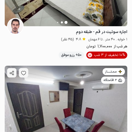
اجاره سوئیت در قم - طبقه دوم
1 خوابه . 40 متر . تا 6 مهمان
4.8
(45 نظر)
1٬700٬000
هر شب از
تومان
10% تخفیف از 3 شب
50+ رزرو موفق
مـمـتــــــاز
2 اقامتگاه