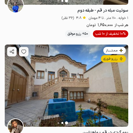
سوئیت مبله در قم - طبقه دوم
1 خوابه . 70 متر . تا 4 مهمان
4.8
(36 نظر)
1٬650٬000
هر شب از
تومان
10% تخفیف از 10 شب
50+ رزرو موفق
مـمـتــــــاز
رزرو فوری
بوم گردی در قم - ماهنشین