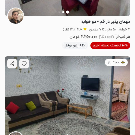
مهمان پذیر در قم - دو خوابه
2 خوابه . 50 متر . تا 7 مهمان
4.8
(12 نظر)
هر شب از
2٬500٬000
2٬250٬000
تومان
10% تخفیف لحظه آخری
20+ رزرو موفق
مـمـتــــــاز