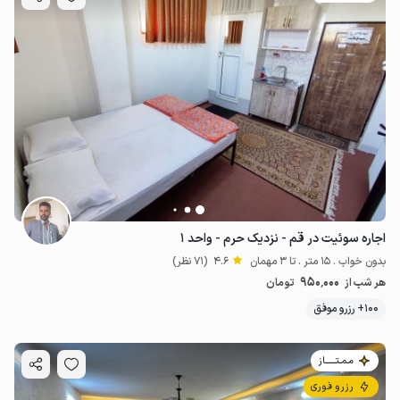
اجاره سوئیت در قم - نزدیک حرم - واحد ۱
بدون خواب . 15 متر . تا 3 مهمان
4.6
(71 نظر)
950٬000
هر شب از
تومان
100+ رزرو موفق
مـمـتــــــاز
رزرو فوری