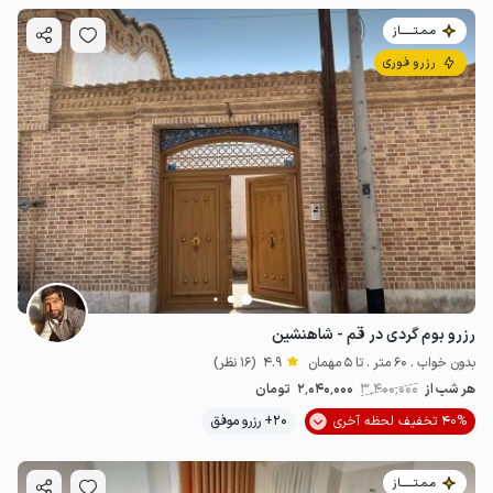
مـمـتــــــاز
رزرو فوری
رزرو بوم گردی در قم - شاهنشین
بدون خواب . 60 متر . تا 5 مهمان
4.9
(16 نظر)
هر شب از
3٬400٬000
2٬040٬000
تومان
40% تخفیف لحظه آخری
20+ رزرو موفق
مـمـتــــــاز