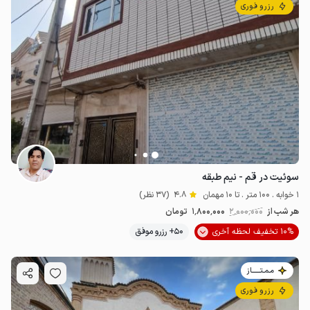
رزرو فوری
سوئیت در قم - نیم طبقه
1 خوابه . 100 متر . تا 10 مهمان
4.8
(37 نظر)
هر شب از
2٬000٬000
1٬800٬000
تومان
10% تخفیف لحظه آخری
50+ رزرو موفق
مـمـتــــــاز
رزرو فوری