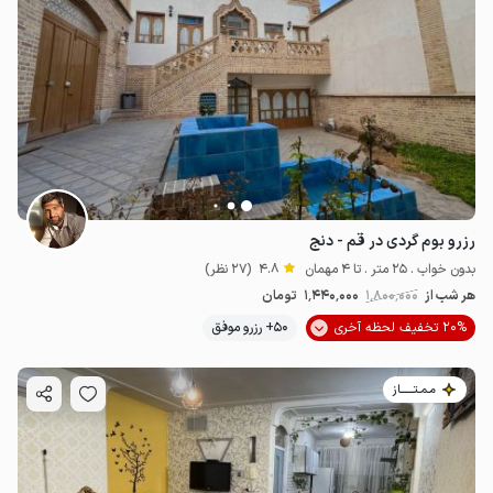
رزرو بوم گردی در قم - دنج
بدون خواب . 25 متر . تا 4 مهمان
4.8
(27 نظر)
هر شب از
1٬800٬000
1٬440٬000
تومان
20% تخفیف لحظه آخری
50+ رزرو موفق
مـمـتــــــاز