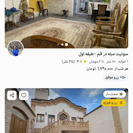
سوئیت مبله در قم - طبقه اول
1 خوابه . 70 متر . تا 6 مهمان
4.7
(35 نظر)
1٬790٬000
هر شب از
تومان
50+ رزرو موفق
مـمـتــــــاز
رزرو فوری