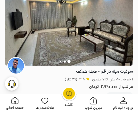
سوئیت مبله در قم - طبقه همکف
1 خوابه . 80 متر . تا 7 مهمان
4.8
(31 نظر)
2٬990٬000
هر شب از
تومان
20+ رزرو موفق
OpenStreetMap
©
نقشه
ورود / ثبت‌نام
میزبان شوید
علاقه‌مندی‌ها
صفحه اصلی
مـمـتــــــاز