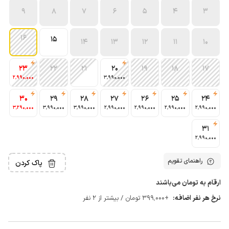
9
8
7
6
5
4
3
16
15
14
13
12
11
10
23
22
21
20
19
18
17
2٬990٬000
3٬990٬000
30
29
28
27
26
25
24
3٬290٬000
3٬990٬000
3٬990٬000
2٬990٬000
2٬990٬000
2٬990٬000
2٬990٬000
31
2٬990٬000
راهنمای تقویم
پاک کردن
ارقام به تومان می‌باشند
نرخ هر نفر اضافه:
+399٬000 تومان / بیشتر از 2 نفر