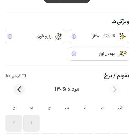
ویژگی‌ها
اقامتگاه ممتاز
رزرو فوری
مهمان‌نواز
تقویم / نرخ
گزارش خطا
مرداد 1405
ش
ی
د
س
چ
پ
ج
2
1