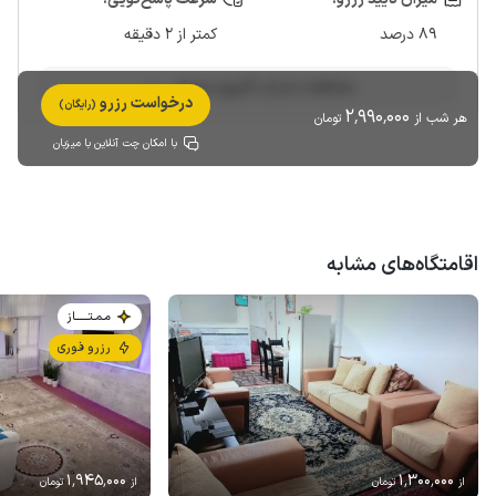
89 درصد
کمتر از 2 دقیقه
مشاهده حساب کاربری میزبان
درخواست رزرو
(رایگان)
2٬990٬000
هر شب از
تومان
با امکان چت آنلاین با میزبان
اقامتگاه‌های مشابه
مـمـتــــــاز
رزرو فوری
1٬945٬000
1٬300٬000
از
تومان
از
تومان