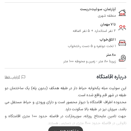
آپارتمان، سوئیت دربست
منطقه شهری
تا 7 مهمان
2 نفر استاندارد + 5 نفر اضافه
1 اتاق‌خواب
1 تخت دونفره و 5 دست رختخواب
80 متر
زیربنا 80 متر - زمین و محوطه 100 متر
درباره اقامتگاه
گزارش خطا
این سوئیت مبله یکخوابه حیاط دار در طبقه همکف (بدون پله) یک ساختمان دو
طبقه در شهر قم واقع شده است.
محدوده اطراف اقامتگاه با دیوار محصور است و دارای ورودی و حیاط مستقل می
باشد، میزبان نیز در طبقه بالا سکونت دارد.
جهت تامین مایحتاج روزانه، سوپرمارکت در فاصله حدود 100 متری اقامتگاه و
نانوایی در فاصله حدود 800 متری در دسترس هستند.
کیفیت پوشش شبکه تلفن همراه برای دو اپراتور ایرانسل و همراه اول در مکالمه
مشاهده همه