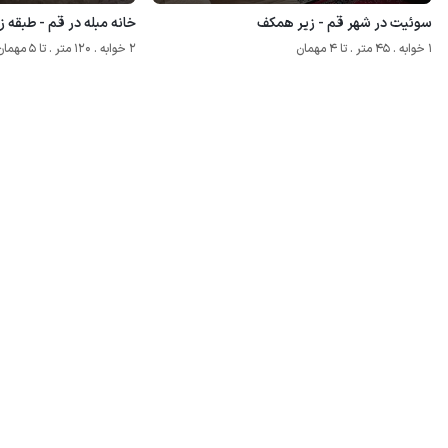
سوئیت در شهر قم - زیر همکف
خانه مبله در قم - طبقه 
1 خوابه . 45 متر . تا 4 مهمان
2 خوابه . 120 متر . تا 5 مهمان