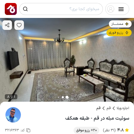
مـمـتــــــاز
رزرو فوری
1 از 8
اجاره ویلا
قم
قم
سوئیت مبله در قم - طبقه همکف
4.8
(31 نظر)
20+ رزرو موفق
کد:
3216363