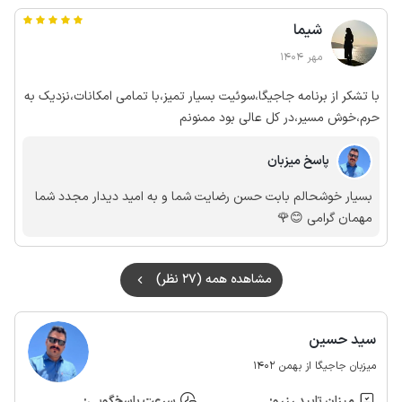
هم خدمتتون باشیم 🌹🙏
شیما
مهر 1404
با تشکر از برنامه جاجیگا،سوئیت بسیار تمیز،با تمامی امکانات،نزدیک به
حرم،خوش مسیر،در کل عالی بود ممنونم
پاسخ میزبان
بسیار خوشحالم بابت حسن رضایت شما و به امید دیدار مجدد شما
مهمان گرامی 😊🌹
مشاهده همه (27 نظر)
سید حسین
میزبان جاجیگا از بهمن 1402
میزان تایید رزرو:
سرعت پاسخ‌گویی: