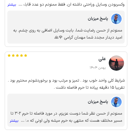
وکسربودن وسایل وراحتی داشته ان. فقط ممنونم دو عدد قابلمه اضافه
...
بیشتر
شود. کولر گازی عالی، و تعبیه منقل در حیاط به سپری شدن اوقات
پاسخ میزبان
فراوانی فراغت درسفربهبود خواهد ببخشید
ممنونم از حسن رضایت شما، بابت وسایل اضافی به روی چشم. به
امید دیدار مجدد شما مهمان گرامی 🌹🙏
علی
بهمن 1404
شرایط کلی واحد خوب بود . تمیز و مرتب بود و برخوردشونم محترم بود .
تقریبا 15 دقیقه پیاده تا حرم فاصله داشت .
پاسخ میزبان
ممنونم از حسن نظر شما دوست عزیزم. در مورد فاصله تا حرم 2-3 تا
مسیر مختلف هست که منتهی به حرم میشه ولی اونی که ما راهنمایی
...
بیشتر
میکنیم تا درب ورودی حرم پیاده حدود 5 دقیقه هست. انشاالله که باز