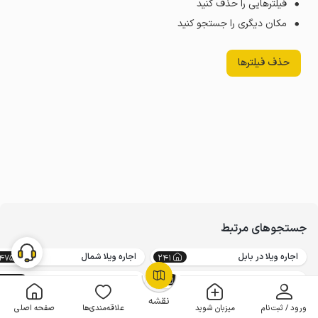
فیلترهایی را حذف کنید
مکان دیگری را جستجو کنید
حذف فیلترها
جستجوهای مرتبط
اجاره ویلا در بابل
اجاره ویلا شمال
14750
241
اجاره کلبه در ممرزکن
اجاره کلبه سوئیسی در بابلکنار
223
8
OpenStreetMap
©
نقشه
ورود / ثبت‌نام
میزبان شوید
علاقه‌مندی‌ها
صفحه اصلی