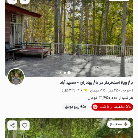
باغ ویلا استخردار در باغ بهادران - سعید آباد
1 خوابه . 250 متر . تا 8 مهمان
4.6
(33 نظر)
3٬450٬000
هر شب از
تومان
5% تخفیف از 5 شب
50+ رزرو موفق
مـمـتــــــاز