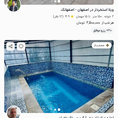
ویلا استخردار در اصفهان - اصفهانک
2 خوابه . 150 متر . تا 15 مهمان
4.9
(12 نظر)
2٬500٬000
هر شب از
تومان
20+ رزرو موفق
مـمـتــــــاز