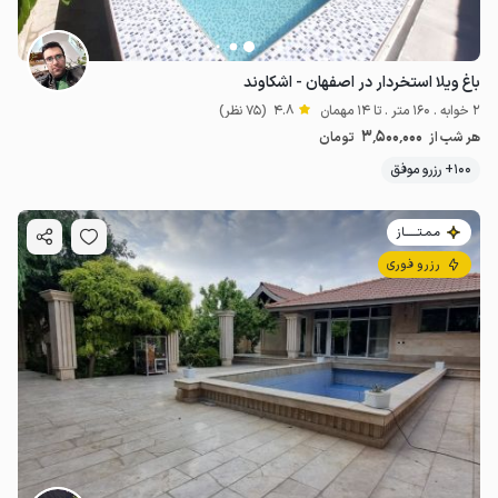
باغ ویلا استخردار در اصفهان - اشکاوند
2 خوابه . 160 متر . تا 14 مهمان
4.8
(75 نظر)
3٬500٬000
هر شب از
تومان
100+ رزرو موفق
مـمـتــــــاز
رزرو فوری