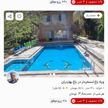
10% تخفیف از 3 شب
20+ رزرو موفق
مـمـتــــــاز
ویلا باغ استخردار در باغ بهاردران
1 خوابه . 120 متر . تا 15 مهمان
5
(5 نظر)
3٬800٬000
هر شب از
تومان
10% تخفیف از 3 شب
10+ رزرو موفق