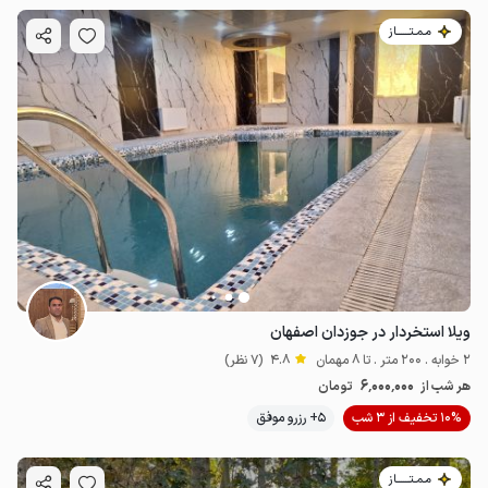
مـمـتــــــاز
ویلا استخردار در جوزدان اصفهان
2 خوابه . 200 متر . تا 8 مهمان
4.8
(7 نظر)
6٬000٬000
هر شب از
تومان
10% تخفیف از 3 شب
5+ رزرو موفق
مـمـتــــــاز