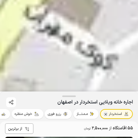
اجاره خانه ویلایی استخردار در اصفهان
استخردار
مـمـتــــاز
رزرو فوری
خوش منظره
55 اقامتگاه
از
2٬500٬000
از برترین
تومان