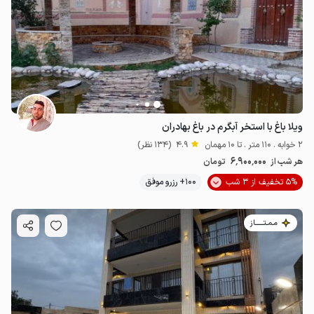
ویلا باغ با استخر آبگرم در باغ بهادران
2 خوابه . 110 متر . تا 10 مهمان
4.9
(134 نظر)
6٬900٬000
هر شب از
تومان
5% تخفیف از 3 شب
100+ رزرو موفق
مـمـتــــــاز