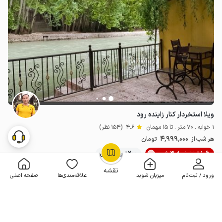
ویلا استخردار کنار زاینده رود
1 خوابه . 70 متر . تا 15 مهمان
4.6
(154 نظر)
4٬999٬000
هر شب از
تومان
10% تخفیف از 3 شب
200+ رزرو موفق
OpenStreetMap
©
نقشه
ورود / ثبت‌نام
میزبان شوید
علاقه‌مندی‌ها
صفحه اصلی
مـمـتــــــاز