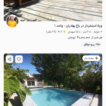
ویلا استخردار در باغ بهادران - واحد ۱
2 خوابه . 200 متر . تا 15 مهمان
4.8
(28 نظر)
20٬000٬000
هر شب از
تومان
50+ رزرو موفق
مـمـتــــــاز