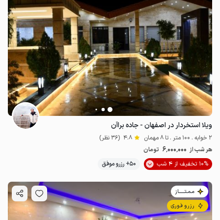
ویلا استخردار در اصفهان - جاده براآن
2 خوابه . 100 متر . تا 8 مهمان
4.8
(36 نظر)
6٬000٬000
هر شب از
تومان
10% تخفیف از 4 شب
50+ رزرو موفق
مـمـتــــــاز
رزرو فوری