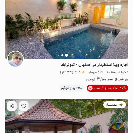
اجاره ویلا استخردار در اصفهان - کبوترآباد
1 خوابه . 180 متر . تا 8 مهمان
4.8
(34 نظر)
4٬900٬000
هر شب از
تومان
20% تخفیف از 6 شب
50+ رزرو موفق
مـمـتــــــاز