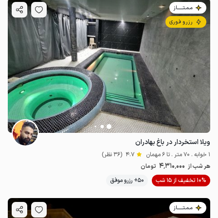
مـمـتــــــاز
رزرو فوری
ویلا استخردار در باغ بهادران
1 خوابه . 70 متر . تا 6 مهمان
4.7
(36 نظر)
4٬310٬000
هر شب از
تومان
10% تخفیف از 15 شب
50+ رزرو موفق
مـمـتــــــاز