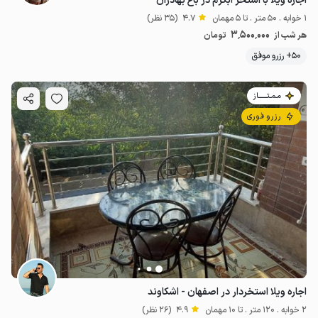
اجاره ویلا با استخر آبگرم در باغ بهادران
1 خوابه . 50 متر . تا 5 مهمان
4.7
(35 نظر)
3٬500٬000
هر شب از
تومان
50+ رزرو موفق
مـمـتــــــاز
رزرو فوری
اجاره ویلا استخردار در اصفهان - اشکاوند
2 خوابه . 120 متر . تا 10 مهمان
4.9
(26 نظر)