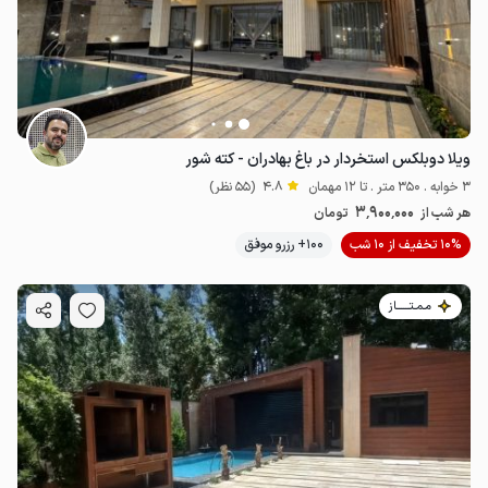
ویلا دوبلکس استخردار در باغ بهادران - کته شور
3 خوابه . 350 متر . تا 12 مهمان
4.8
(55 نظر)
3٬900٬000
هر شب از
تومان
10% تخفیف از 10 شب
100+ رزرو موفق
مـمـتــــــاز
3.5
میلیون ت
4.7