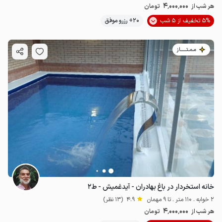
4٬000٬000
هر شب از
تومان
5% تخفیف از 5 شب
20+ رزرو موفق
مـمـتــــــاز
خانه استخردار در باغ بهادران - آیدغمیش - ط۲
2 خوابه . 110 متر . تا 9 مهمان
4.9
(13 نظر)
4٬000٬000
هر شب از
تومان