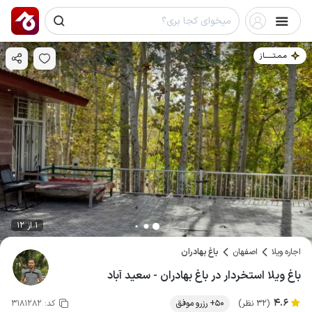
مـمـتــــــاز
1 از 12
اجاره ویلا
اصفهان
باغ بهادران
باغ ویلا استخردار در باغ بهادران - سعید آباد
4.6
(32 نظر)
50+ رزرو موفق
کد:
3181282