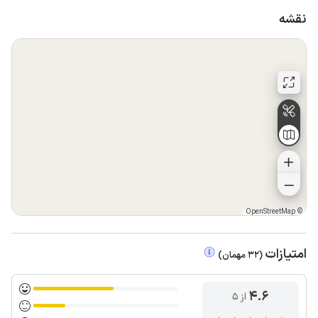
نقشه
OpenStreetMap
©
امتیازات
(
32
مهمان
)
4.6
از ۵