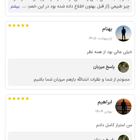
چیز طبیعی (از قبل بهتون اطلاع داده شده بود در این خصوص )
...
بیشتر
نظافت کیله ساختمان قبل ورود هر مهمان انجام میشه..اما باز با
دقت بیشترانجام خواهیم داد..ممنونم از نظرات شما
بهنام
اردیبهشت 1405
خیلی عالی بود از همه نظر
پاسخ میزبان
ممنونم از شما و نظرات انشالله بازهم میزبان شما باشیم
ابراهیم
بهمن 1404
من امتیاز کامل دادم