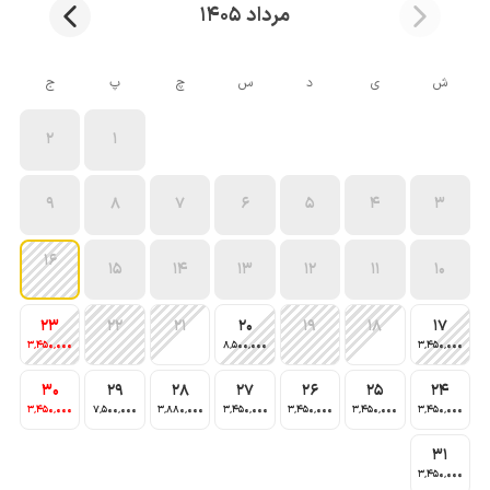
مرداد 1405
ش
ی
د
س
چ
پ
ج
2
1
9
8
7
6
5
4
3
16
15
14
13
12
11
10
23
22
21
20
19
18
17
3٬450٬000
8٬500٬000
3٬450٬000
30
29
28
27
26
25
24
3٬450٬000
7٬500٬000
3٬880٬000
3٬450٬000
3٬450٬000
3٬450٬000
3٬450٬000
31
3٬450٬000