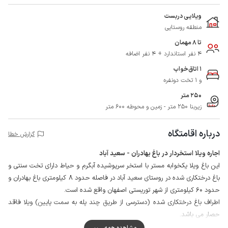
ویلایی دربست
منطقه روستایی
تا 8 مهمان
4 نفر استاندارد + 4 نفر اضافه
1 اتاق‌خواب
و 1 تخت دونفره
250 متر
زیربنا 250 متر - زمین و محوطه 600 متر
درباره اقامتگاه
گزارش خطا
اجاره ویلا استخردار در باغ بهادران - سعید آباد
این باغ ویلا یکخوابه مستر با استخر سرپوشیده آبگرم و حیاط دارای تخت سنتی و
باغ درختکاری شده در روستای سعید آباد در فاصله حدود 8 کیلومتری باغ بهادران و
حدود 60 کیلومتری از شهر توریستی اصفهان واقع شده است.
اطراف باغ درختکاری شده (دسترسی از طریق چند پله به سمت پایین) ویلا فاقد
حصار می باشد.
وجود فوتبالدستی در سالن پذیرایی و تخت سنتی در حیاط دلباز، فضای مناسبی را
مشاهده همه