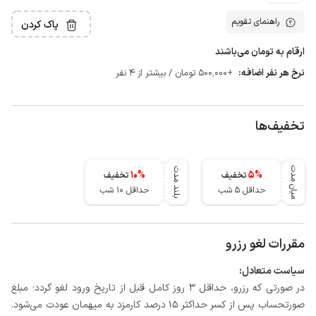
راهنمای تقویم
پاک کردن
ارقام به تومان می‌باشند
نرخ هر نفر اضافه:
+500٬000 تومان / بیشتر از 4 نفر
تخفیف‌ها
میان مدت
بلند مدت
10
%
5
%
تخفیف
تخفیف
حداقل 5 شب
حداقل 10 شب
مقررات لغو رزرو
سیاست متعادل:
در صورتی که رزرو، حداقل 3 روز کامل قبل از تاریخ ورود لغو گردد؛ مبلغ
صورتحساب پس از کسر حداکثر 15 درصد کارمزد به میهمان عودت می‌شود.