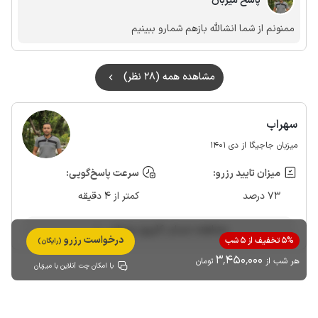
پاسخ میزبان
ممنونم از شما انشالله بازهم شمارو ببینیم
مشاهده همه (28 نظر)
سهراب
میزبان جاجیگا از دی 1401
میزان تایید رزرو:
سرعت پاسخ‌گویی:
73 درصد
کمتر از 4 دقیقه
مشاهده حساب کاربری میزبان
درخواست رزرو
5% تخفیف از 5 شب
(رایگان)
3٬450٬000
هر شب از
تومان
با امکان چت آنلاین با میزبان