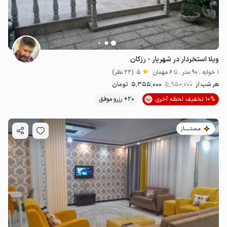
ویلا استخردار در شهریار - رزکان
1 خوابه . 90 متر . تا 6 مهمان
5
(22 نظر)
هر شب از
5٬950٬000
5٬355٬000
تومان
10% تخفیف لحظه آخری
20+ رزرو موفق
مـمـتــــــاز
5.36
میلیون ت
5