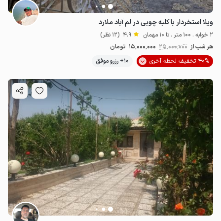
ویلا استخردار با کلبه چوبی در لم آباد ملارد
2 خوابه . 100 متر . تا 10 مهمان
4.9
(12 نظر)
هر شب از
25٬000٬000
15٬000٬000
تومان
40% تخفیف لحظه آخری
10+ رزرو موفق