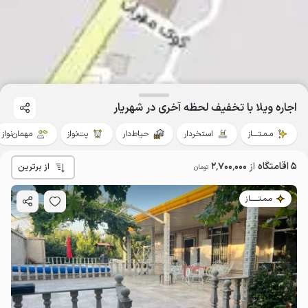
اجاره ویلا با تخفیف لحظه آخری در شهریار
مـمـتــــاز
استخردار
حیاط‌دار
پت‌نواز
مهمان‌نواز
5 اقامتگاه
از
2٬700٬000
از برترین
تومان
مـمـتــــــاز