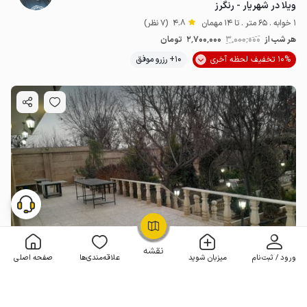
ویلا در شهریار - رنگرز
1 خوابه . 65 متر . تا 14 مهمان
4.8
(7 نظر)
هر شب از
3٬000٬000
2٬700٬000
تومان
10% تخفیف لحظه آخری
10+ رزرو موفق
OpenStreetMap
©
نقشه
ورود / ثبت‌نام
میزبان شوید
علاقه‌مندی‌ها
صفحه اصلی
ویلا در ملارد - خوشنام
2 خوابه . 100 متر . تا 8 مهمان
5
(1 نظر)