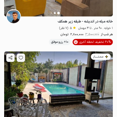
خانه مبله در اندیشه - طبقه زیر همکف
1 خوابه . 90 متر . تا 4 مهمان
5
(7 نظر)
هر شب از
3٬500٬000
2٬800٬000
تومان
20% تخفیف لحظه آخری
10+ رزرو موفق
مـمـتــــــاز