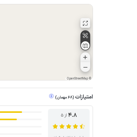
OpenStreetMap
©
امتیازات
(
68
مهمان
)
4.8
از ۵