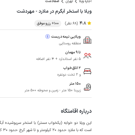
اجاره ویلا
تهران
صفادشت
ویلا با استخر آبگرم در ملارد - مهردشت
4.8
(68 نظر)
100+ رزرو موفق
ویلایی نیمه دربست
منطقه روستایی
تا 9 مهمان
5 نفر استاندارد + 4 نفر اضافه
2 اتاق‌خواب
و 2 تخت دونفره
150 متر
زیربنا 150 متر - زمین و محوطه 500 متر
درباره اقامتگاه
است که با ملارد حدود 20 کیلومتر و تا شهر کرج حدود 30 کیلومتر فاصله دارد.