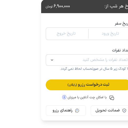
خ هر شب از
:
6٬900٬000
تومان
ریخ سفر
تاریخ ورود
تاریخ خروج
داد نفرات
.
ثبت درخواست رزرو
(رایگان)
با امکان چت آنلاین با میزبان
ضمانت تحویل
راهنمای رزرو