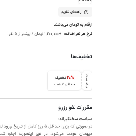
6٬900٬000
راهنمای تقویم
ارقام به تومان می‌باشند
نرخ هر نفر اضافه:
+1٬200٬000 تومان / بیشتر از 5 نفر
تخفیف‌ها
بلند مدت
20
%
تخفیف
حداقل 7 شب
مقررات لغو رزرو
سیاست سختگیرانه:
میهمان عودت می‌شود. در غیر اینصورت اجاره شب اول بعلاوه حداکثر 60 درصد