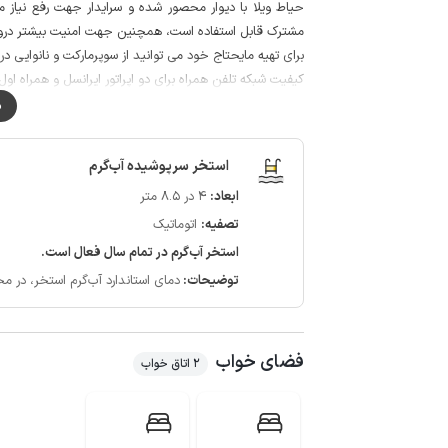
حیاط ویلا با دیوار محصور شده و سرایدار جهت رفع نیاز م
مشترک قابل استفاده است، همچنین جهت امنیت بیشتر درواز
برای تهیه مایحتاج خود می توانید از سوپرمارکت و نانوایی در فاصله حدود 800 متری وی
کیفیت شبکه تلفن همراه برای دو اپراتور ایرانسل و همراه اول د
گفتنی است حدود 50 متر مسیر منتهی به ویلا به صورت جاده خاکی می باشد.
م
استخر سرپوشیده آب‌گرم
ابعاد:
4 در 8.5 متر
تصفیه:
اتوماتیک
استخر آب‌گرم در تمام سال فعال است.
توضیحات:
دمای استاندارد آب‌گرم استخر، در محدوده 28 الی 32 درجه سان
فضای خواب
2 اتاق خواب