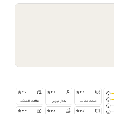
4.7
4.9
4.8
صحت مطالب
رفتار میزبان
نظافت اقامتگاه
4.4
4.9
4.7