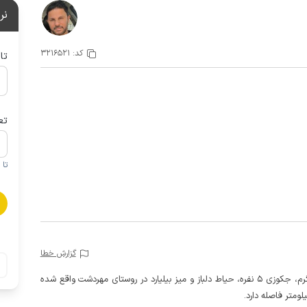
نر
کد:
3216521
تا
تع
تا 1 کودک زیر 5 سال در صورتحساب لحاظ نمی گردد
گزارش خطا
این ویلا دو خوابه (یکخواب مستر) با استخر سرپوشیده آبگرم، جکوزی 5 نفره، حیاط دلباز و میز بیلیارد در روستای مهردشت واقع شده