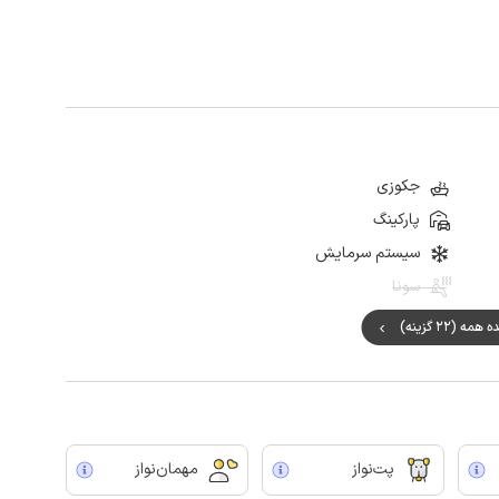
جکوزی
پارکینگ
سیستم سرمایش
سونا
ه (22 گزینه)
پت‌نواز
مهمان‌نواز