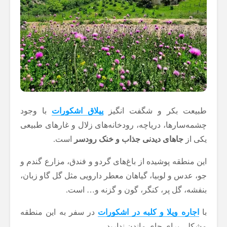
طبیعت بکر و شگفت انگیز
ییلاق اشکورات
با وجود
چشمه‌سارها، دریاچه‌، رودخانه‌های زلال و غارهای طبیعی
یکی از
جاهای دیدنی
جذاب و خنک رودسر
است.
این منطقه پوشیده از باغ‌های گردو و فندق، مزارع گندم و
جو، عدس و لوبیا، گیاهان معطر دارویی مثل گل گاو زبان،
بنفشه، گل پر، کنگر، گون و گزنه و… است.
با
اجاره ویلا و کلبه در اشکورات
در سفر به این منطقه
مشکلی برای جای ماندن ندارید.