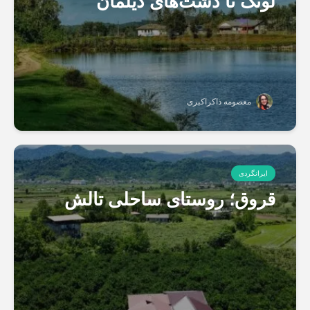
لونک تا دشت‌های دیلمان
معصومه ذاکراکبری
ایرانگردی
قروق؛ روستای ساحلی تالش