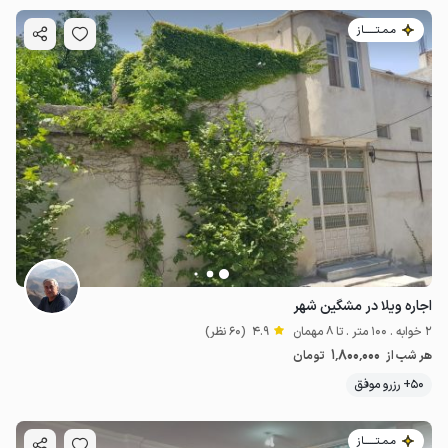
مـمـتــــــاز
اجاره ویلا در مشگین شهر
2 خوابه . 100 متر . تا 8 مهمان
4.9
(60 نظر)
1٬800٬000
هر شب از
تومان
50+ رزرو موفق
مـمـتــــــاز