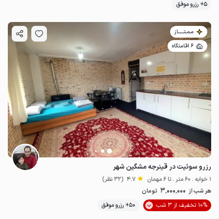
5+ رزرو موفق
مـمـتــــــاز
6 اقامتگاه
رزرو سوئیت در قینرجه مشگین شهر
1 خوابه . 60 متر . تا 6 مهمان
4.7
(32 نظر)
3٬000٬000
هر شب از
تومان
10% تخفیف از 3 شب
50+ رزرو موفق