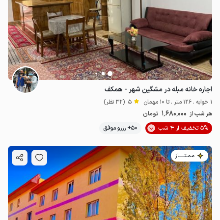
اجاره خانه مبله در مشگین شهر - همکف
1 خوابه . 126 متر . تا 10 مهمان
5
(32 نظر)
1٬680٬000
هر شب از
تومان
5% تخفیف از 4 شب
50+ رزرو موفق
مـمـتــــــاز