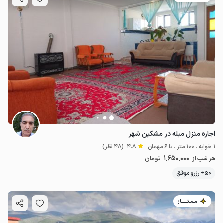
اجاره منزل مبله در مشکین شهر
1 خوابه . 100 متر . تا 6 مهمان
4.8
(48 نظر)
1٬650٬000
هر شب از
تومان
50+ رزرو موفق
مـمـتــــــاز