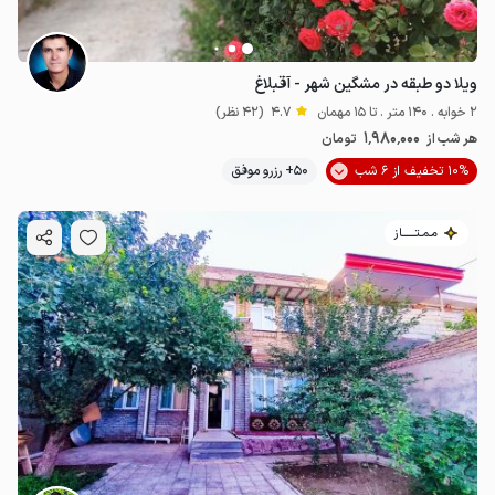
ویلا دو طبقه در مشگین شهر - آقبلاغ
2 خوابه . 140 متر . تا 15 مهمان
4.7
(42 نظر)
1٬980٬000
هر شب از
تومان
10% تخفیف از 6 شب
50+ رزرو موفق
مـمـتــــــاز