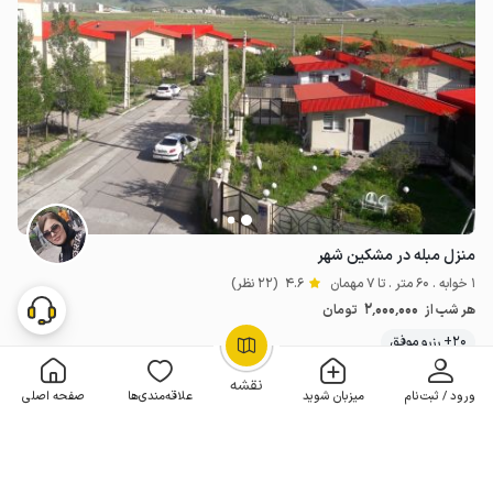
منزل مبله در مشکین شهر
1 خوابه . 60 متر . تا 7 مهمان
4.6
(22 نظر)
2٬000٬000
هر شب از
تومان
20+ رزرو موفق
OpenStreetMap
©
نقشه
ورود / ثبت‌نام
میزبان شوید
علاقه‌مندی‌ها
صفحه اصلی
مـمـتــــــاز
4 اقامتگاه