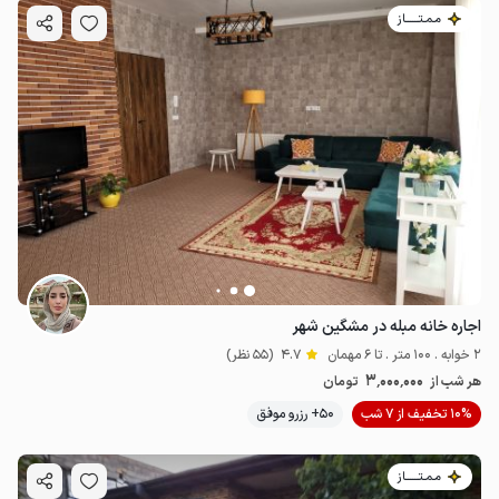
مـمـتــــــاز
اجاره خانه مبله در مشگین شهر
2 خوابه . 100 متر . تا 6 مهمان
4.7
(55 نظر)
3٬000٬000
هر شب از
تومان
10% تخفیف از 7 شب
50+ رزرو موفق
مـمـتــــــاز