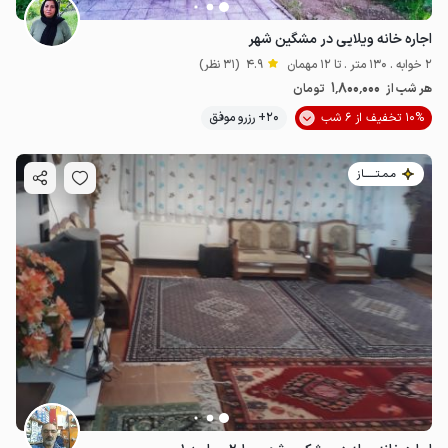
اجاره خانه ویلایی در مشگین شهر
2 خوابه . 130 متر . تا 12 مهمان
4.9
(31 نظر)
1٬800٬000
هر شب از
تومان
10% تخفیف از 6 شب
20+ رزرو موفق
مـمـتــــــاز