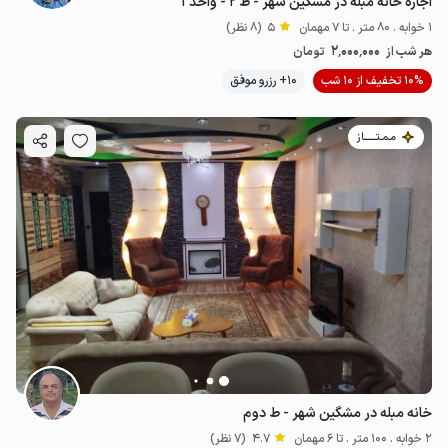
اجاره خانه مبله در مشکین شهر - ط ۲ - واحد ۱
1 خوابه . 80 متر . تا 7 مهمان
5
(8 نظر)
2٬000٬000
هر شب از
تومان
10% تخفیف از 10 شب
10+ رزرو موفق
مـمـتــــــاز
خانه مبله در مشگین شهر - ط دوم
2 خوابه . 100 متر . تا 6 مهمان
4.7
(7 نظر)