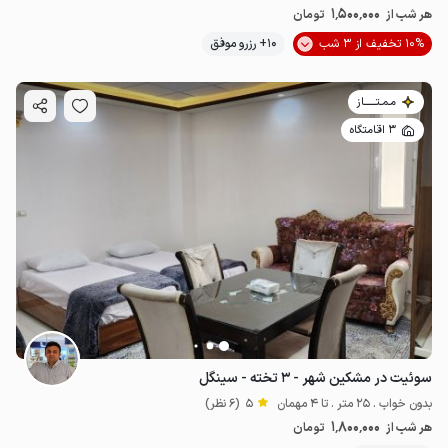
1٬500٬000
هر شب از
تومان
10% تخفیف از 3 شب
10+ رزرو موفق
مـمـتــــــاز
3 اقامتگاه
سوئیت در مشکین شهر - ۳ تخته - سینگل
بدون خواب . 25 متر . تا 4 مهمان
5
(6 نظر)
1٬800٬000
هر شب از
تومان