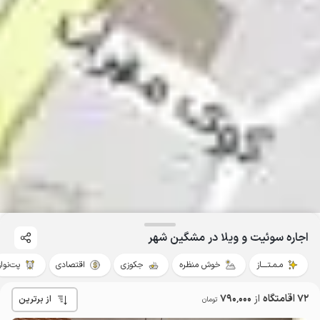
اجاره سوئیت و ویلا در مشگین شهر
مـمـتــــاز
خوش منظره
جکوزی
اقتصادی
پت‌نواز
72 اقامتگاه
از
790٬000
از برترین
تومان