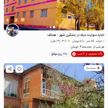
اجاره سوئیت مبله در مشگین شهر - همکف
1 خوابه . 65 متر . تا 5 مهمان
4.8
(13 نظر)
2٬000٬000
هر شب از
تومان
10% تخفیف از 6 شب
10+ رزرو موفق
مـمـتــــــاز
2
میلیون ت
5