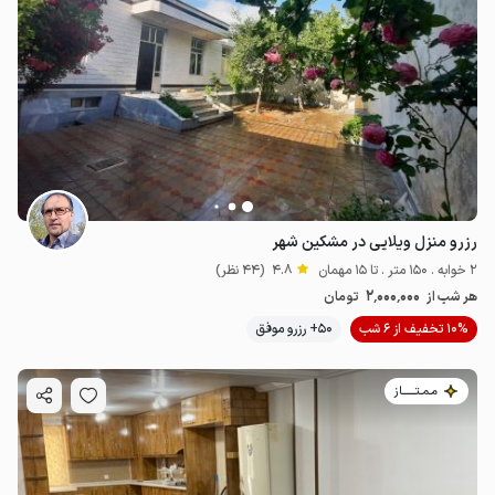
رزرو منزل ویلایی در مشکین شهر
2 خوابه . 150 متر . تا 15 مهمان
4.8
(44 نظر)
2٬000٬000
هر شب از
تومان
10% تخفیف از 6 شب
50+ رزرو موفق
مـمـتــــــاز