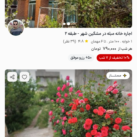
اجاره خانه مبله در مشگین شهر - طبقه ۲
1 خوابه . 100 متر . تا 6 مهمان
4.8
(39 نظر)
790٬000
هر شب از
تومان
10% تخفیف از 7 شب
50+ رزرو موفق
مـمـتــــــاز