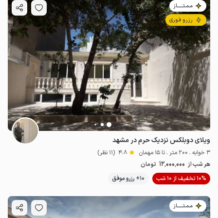
مـمـتــــــاز
رزرو فوری
ویلای دوبلکس نزدیک حرم در مشهد
3 خوابه . 200 متر . تا 15 مهمان
4.8
(11 نظر)
12٬000٬000
هر شب از
تومان
10% تخفیف از 10 شب
10+ رزرو موفق
مـمـتــــــاز