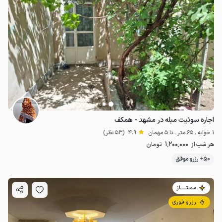
اجاره سوئیت مبله در مشهد - همکف
1 خوابه . 65 متر . تا 5 مهمان
4.9
(53 نظر)
1٬200٬000
هر شب از
تومان
50+ رزرو موفق
مـمـتــــــاز
رزرو فوری