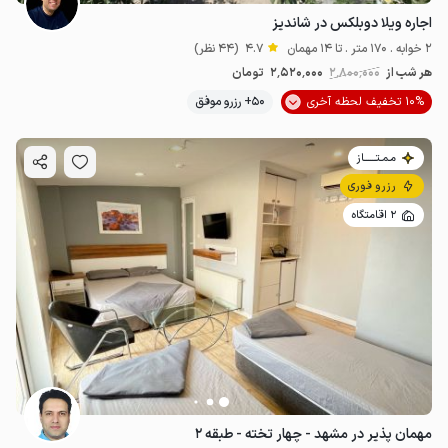
اجاره ویلا دوبلکس در شاندیز
2 خوابه . 170 متر . تا 14 مهمان
4.7
(44 نظر)
هر شب از
2٬800٬000
2٬520٬000
تومان
10% تخفیف لحظه آخری
50+ رزرو موفق
مـمـتــــــاز
رزرو فوری
2 اقامتگاه
مهمان پذیر در مشهد - چهار تخته - طبقه ۲