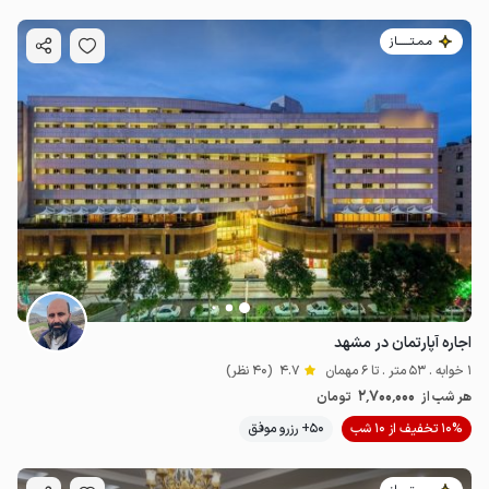
مـمـتــــــاز
اجاره آپارتمان در مشهد
1 خوابه . 53 متر . تا 6 مهمان
4.7
(40 نظر)
2٬700٬000
هر شب از
تومان
10% تخفیف از 10 شب
50+ رزرو موفق