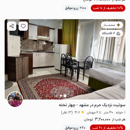
10% تخفیف از 10 شب
100+ رزرو موفق
مـمـتــــــاز
6 اقامتگاه
سوئیت نزدیک حرم در مشهد - چهار تخته
1 خوابه . 40 متر . تا 6 مهمان
4.7
(13 نظر)
3٬200٬000
هر شب از
تومان
10% تخفیف از 20 شب
20+ رزرو موفق