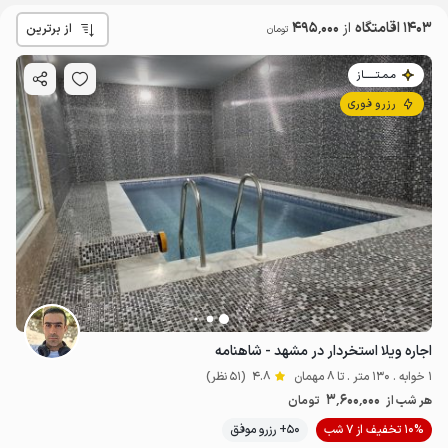
1403 اقامتگاه
از
495٬000
از برترین
تومان
مـمـتــــــاز
رزرو فوری
اجاره ویلا استخردار در مشهد - شاهنامه
1 خوابه . 130 متر . تا 8 مهمان
4.8
(51 نظر)
3٬600٬000
هر شب از
تومان
10% تخفیف از 7 شب
50+ رزرو موفق