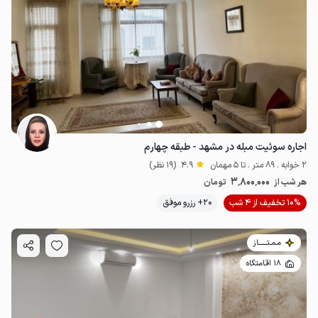
اجاره سوئیت مبله در مشهد - طبقه چهارم
2 خوابه . 89 متر . تا 5 مهمان
4.9
(19 نظر)
3٬800٬000
هر شب از
تومان
10% تخفیف از 4 شب
20+ رزرو موفق
مـمـتــــــاز
18 اقامتگاه