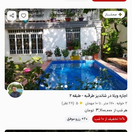
مـمـتــــــاز
اجاره ویلا در شاندیز طرقبه - طبقه ۲
2 خوابه . 170 متر . تا 10 مهمان
5
(28 نظر)
3٬700٬000
هر شب از
تومان
10% تخفیف از 10 شب
20+ رزرو موفق