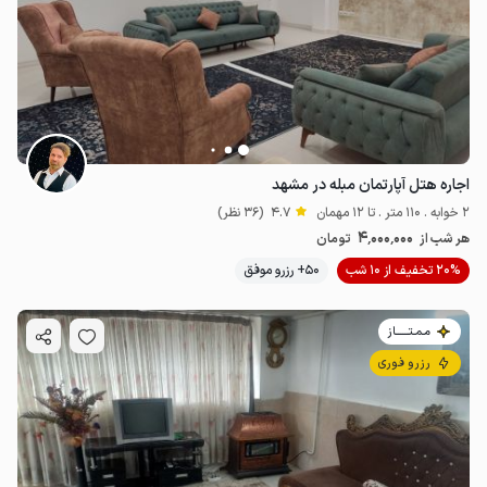
2.52
میلیون ت
4.7
2
میلیون ت
4.8
اجاره هتل آپارتمان مبله در مشهد
2 خوابه . 110 متر . تا 12 مهمان
4.7
(36 نظر)
4٬000٬000
هر شب از
تومان
20% تخفیف از 10 شب
50+ رزرو موفق
مـمـتــــــاز
رزرو فوری