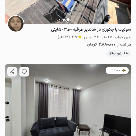
سوئیت با جکوزی در شاندیز طرقبه -ط۳ -شاینی
بدون خواب . 45 متر . تا 2 مهمان
4.9
(12 نظر)
2٬880٬000
هر شب از
تومان
10+ رزرو موفق
مـمـتــــــاز