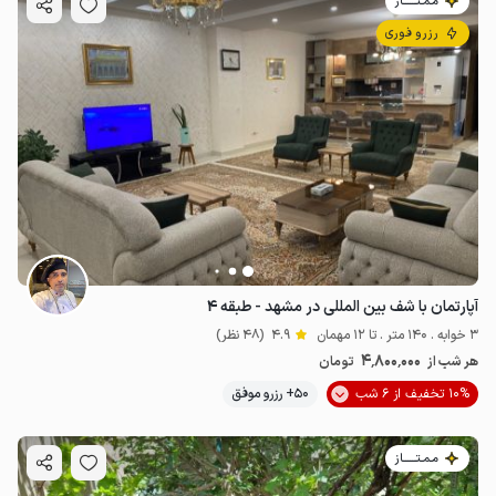
مـمـتــــــاز
رزرو فوری
آپارتمان با شف بین المللی در مشهد - طبقه ۴
3 خوابه . 140 متر . تا 12 مهمان
4.9
(48 نظر)
4٬800٬000
هر شب از
تومان
10% تخفیف از 6 شب
50+ رزرو موفق
مـمـتــــــاز