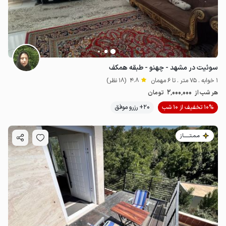
سوئیت در مشهد - چهنو - طبقه همکف
1 خوابه . 75 متر . تا 6 مهمان
4.8
(18 نظر)
2٬000٬000
هر شب از
تومان
10% تخفیف از 10 شب
20+ رزرو موفق
مـمـتــــــاز