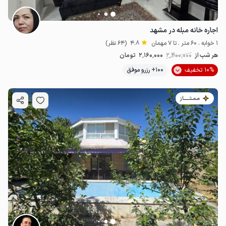
اجاره خانه مبله در مشهد
1 خوابه . 60 متر . تا 7 مهمان
4.8
(64 نظر)
هر شب از
2٬400٬000
2٬160٬000
تومان
10% تخفیف
100+ رزرو موفق
مـمـتــــــاز