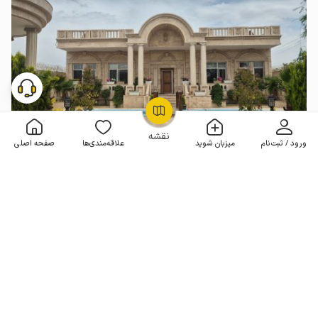
OpenStreetMap
©
نقشه
ورود / ثبت‌نام
میزبان شوید
علاقه‌مندی‌ها
صفحه اصلی
ویلا استخردار در شاندیز - ناظریه
2 خوابه . 330 متر . تا 7 مهمان
4.8
(12 نظر)
8٬000٬000
هر شب از
تومان
10+ رزرو موفق
مـمـتــــــاز