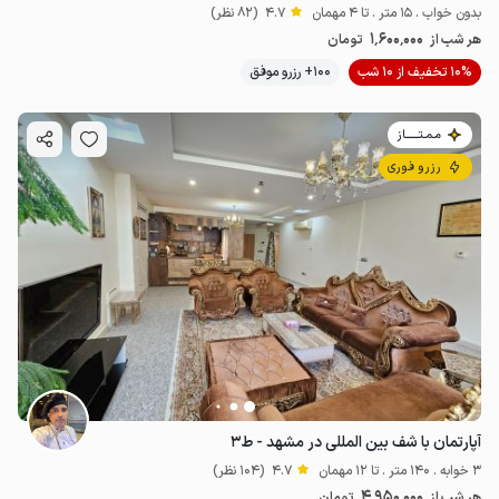
بدون خواب . 15 متر . تا 4 مهمان
4.7
(82 نظر)
1٬600٬000
هر شب از
تومان
10% تخفیف از 10 شب
100+ رزرو موفق
مـمـتــــــاز
رزرو فوری
آپارتمان با شف بین المللی در مشهد - ط۳
3 خوابه . 140 متر . تا 12 مهمان
4.7
(104 نظر)
4٬950٬000
هر شب از
تومان