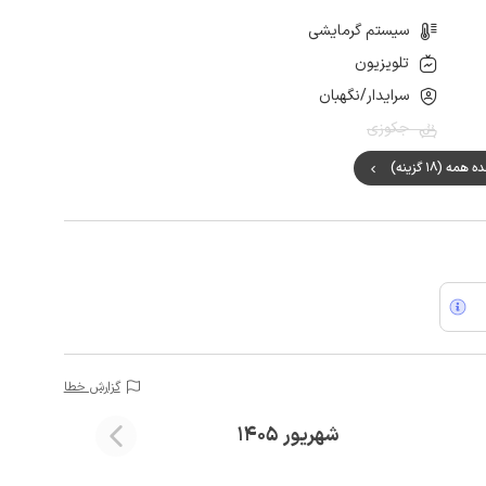
سیستم گرمایشی
تلویزیون
سرایدار/نگهبان
جکوزی
مه (18 گزینه)
گزارش خطا
شهریور 1405