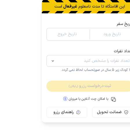
این اقامتگاه تا
مدت نامعلوم
غیرفعال
است
ریخ سفر
تاریخ ورود
تاریخ خروج
داد نفرات
.
ثبت درخواست رزرو
(رایگان)
با امکان چت آنلاین با میزبان
ضمانت تحویل
راهنمای رزرو
مـمـتــــــاز