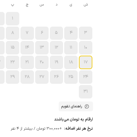
ش
ی
د
س
چ
پ
1
8
7
6
5
4
3
15
14
13
12
11
10
3
22
21
20
19
18
17
0
29
28
27
26
25
24
31
راهنمای تقویم
ارقام به تومان می‌باشند
نرخ هر نفر اضافه:
+300٬000 تومان / بیشتر از 4 نفر