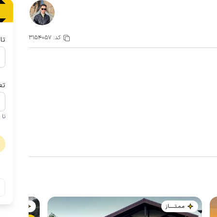
کد:
3154057
تا
تع
تا 1 کودک زیر 5 سال در صورتحساب لحاظ نمی گردد
مـمـتــــــاز
مـمـتــــــاز