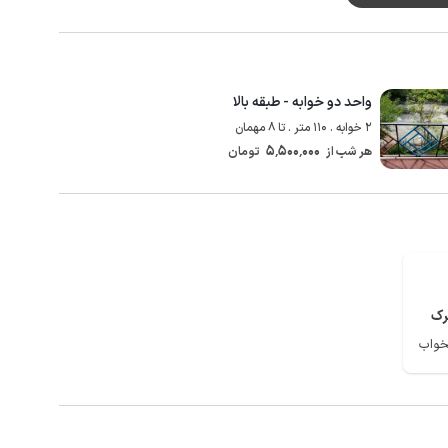
واحد دو خوابه - طبقه بالا
2 خوابه . 110 متر . تا 8 مهمان
5٬500٬000
هر شب از
تومان
رک