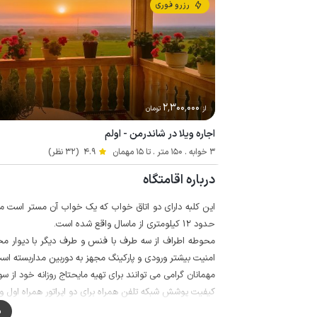
رزرو فوری
2٬300٬000
از
تومان
اجاره ویلا در شاندرمن - اولم
3 خوابه . 150 متر . تا 15 مهمان
4.9
(32 نظر)
درباره اقامتگاه
این کلبه دارای دو اتاق خواب که یک خواب آن مستر است می
حدود 12 کیلومتری از ماسال واقع شده است.
محوطه اطراف از سه طرف با فنس و طرف دیگر با دیوار م
امنیت بیشتر ورودی و پارکینگ مجهز به دوربین مداربسته اس
مهمانان گرامی می توانند برای تهیه مایحتاج روزانه خود از سوپرمارکت و نانو
کیفیت پوشش شبکه تلفن همراه برای دو اپراتور همراه اول و ایران
م