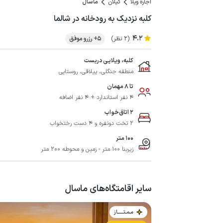
اجاره ویلا
گیلان
ماسال
کلبه نزدیک به رودخانه در شالما
4.2
(2 نظر)
5+ رزرو موفق
کلبه، ویلایی دربست
منطقه جنگلی، ییلاقی، روستایی
تا 8 مهمان
4 نفر استاندارد + 4 نفر اضافه
2 اتاق‌خواب
2 تخت دونفره و 4 دست رختخواب
100 متر
زیربنا 100 متر - زمین و محوطه 200 متر
سایر اقامتگاه‌های ماسال
مـمـتــــــاز