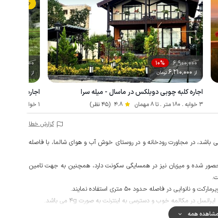
رزرو فوری
3٬300٬000
6٬900٬000
%
10%
2٬640٬000
6٬210٬000
از
تومان
از
تو
اجاره کلبه چوبی دوبلکس در ماسال - میله سرا
اجاره ویلا در م
3 خوابه . 180 متر . تا 8 مهمان
4.8
(45 نظر)
1 خوابه . 75 متر . تا 4 مهمان
گزارش خطا
 باشد، در مجاورت رودخانه و در روستای خوش آب و هوای شالما، با فاصله
حصور شده و میزبان نیز در همسایگی سکونت دارد، همچنین به جهت تامین
ت.
ایی در فاصله حدود 50 متری استفاده نمایند.
سل در مکالمه خوب و دسترسی به اینترنت به صورت 4g می باشد.
شاهده همه