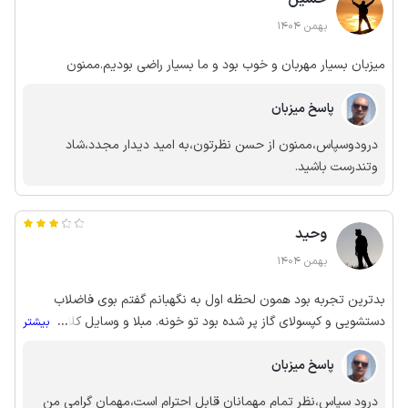
بهمن 1404
میزبان بسیار مهربان و خوب بود و ما بسیار راضی بودیم.ممنون
پاسخ میزبان
درودوسپاس،ممنون از حسن نظرتون،به امید دیدار مجدد،شاد
وتندرست باشید.
وحید
بهمن 1404
بدترین تجربه بود همون لحظه اول به نگهبانم گفتم بوی فاضلاب
دستشویی و کپسولای گاز پر شده بود تو خونه. مبلا و وسایل کلا کثیف
...
بیشتر
بود و ما از سایت خواستیم تا جامون عوض بشه به اصرار دوستم
پاسخ میزبان
موندگار شدیم..اصلا توصیه نمیشه
درود سپاس،نظر تمام مهمانان قابل احترام است،مهمان گرامی من