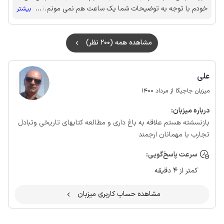
خودم با توجه به توضیحات شما یک ساعت هم نمی مونم،نه اینکه
...
بیشتر
یک ساعت هم دیر تر تحویل بدم،در ضمن دستشویی فن داره
داره،احتمآ بو مال توالت فرنگی بالا بوده که شما مهمان گرامی بالا
مشاهده همه (200 نظر)
اوردین،حتی آب هم نگرفته بودین.و اینکه تمام سایتها مخصوصا
جایگاه در سریع ترین زمان مهمان ناراحت را جابجا می‌کند،
علی
میزبان جاجیگا از مرداد 1400
درباره‌ میزبان:
بازنسشته هستم علاقه به باغ داری و مطالعه کتابهای تاریخی وتبادل
تجارب با مهمانان ارجمند
سرعت پاسخ‌گویی:
کمتر از 4 دقیقه
مشاهده حساب کاربری میزبان