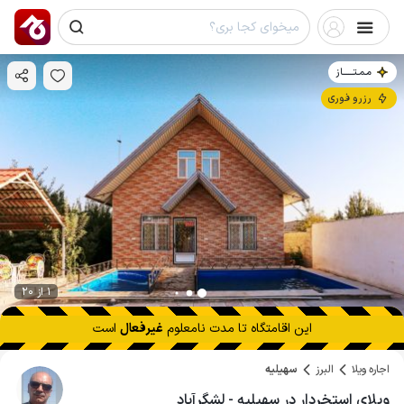
مـمـتــــــاز
رزرو فوری
1 از 20
این اقامتگاه تا
مدت نامعلوم
غیرفعال
است
اجاره ویلا
البرز
سهیلیه
ویلای استخردار در سهیلیه - لشگرآباد