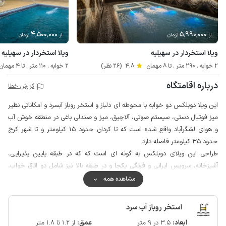
4٬500٬000
5٬990٬000
از
تومان
از
تومان
ویلا استخردار در سهیلیه
ویلا استخردار در سهیلیه -
2 خوابه . 290 متر . تا 8 مهمان
4.8
(26 نظر)
2 خوابه . 110 متر . تا 4 مهمان
درباره اقامتگاه
گزارش خطا
این ویلا دوبلکس دو خوابه با محوطه ای دلباز و استخر روباز آبسرد و امکاناتی نظیر
میز فوتبال دستی، سیستم صوتی، آلاچیق، میز و صندلی باغی در منطقه خوش آب
و هوای لشگرآباد واقع شده است که تا کردان حدود 15 کیلومتر و تا شهر کرج
حدود 35 کیلومتر فاصله دارد.
طراحی این ویلای دوبلکس به گونه ای است که که در طبقه پایین پذیرایی،
آشپزخانه، سرویس ایرانی و فرنگی یکجا و در طبقه بالا نیز شامل دو اتاق خواب،
حمام و تراس رو به باغ می باشد.
مشاهده همه
محوطه ویلا از چهار طرف با دیوار بلند محصور بوده و به منظور برقراری و حفظ
امنیت نگهبان به صورت 24 ساعته در شهرک مستقر است، همچنین دروازه ورودی و
استخر روباز آب سرد
حیاط به دوربین مداربسته مجهز شده است.
ابعاد:
3.5 در 9 متر
عمق:
از 1.2 تا 1.8 متر