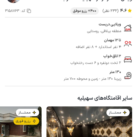
4.6
(232 نظر)
400+ رزرو موفق
کد:
3158763
ویلایی دربست
منطقه ییلاقی، روستایی
تا 12 مهمان
4 نفر استاندارد + 8 نفر اضافه
2 اتاق‌خواب
2 تخت دونفره و 6 دست رختخواب
130 متر
زیربنا 130 متر - زمین و محوطه 700 متر
سایر اقامتگاه‌های سهیلیه
مـمـتــــــاز
مـمـتــــــاز
رزرو فوری