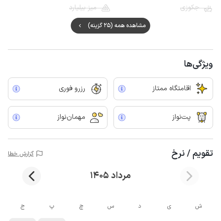
جکوزی
میز بیلیارد
مشاهده همه (25 گزینه)
ویژگی‌ها
اقامتگاه ممتاز
رزرو فوری
پت‌نواز
مهمان‌نواز
تقویم / نرخ
گزارش خطا
مرداد 1405
ش
ی
د
س
چ
پ
ج