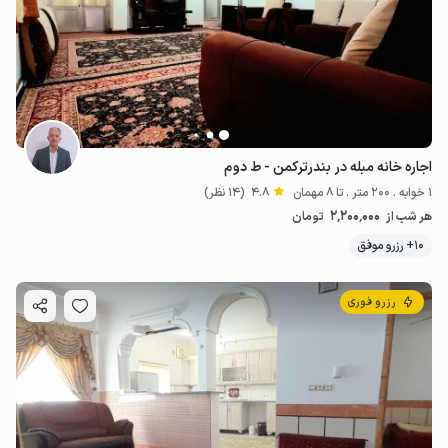
اجاره خانه مبله در بندرترکمن - ط دوم
1 خوابه . 200 متر . تا 8 مهمان
4.8
(14 نظر)
2٬200٬000
هر شب از
تومان
10+ رزرو موفق
رزرو فوری