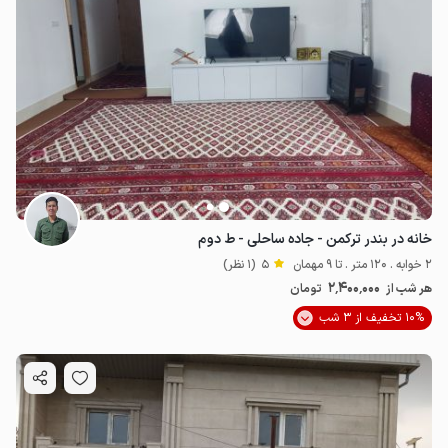
خانه در بندر ترکمن - جاده ساحلی - ط دوم
2 خوابه . 120 متر . تا 9 مهمان
5
(1 نظر)
2٬400٬000
هر شب از
تومان
10% تخفیف از 3 شب