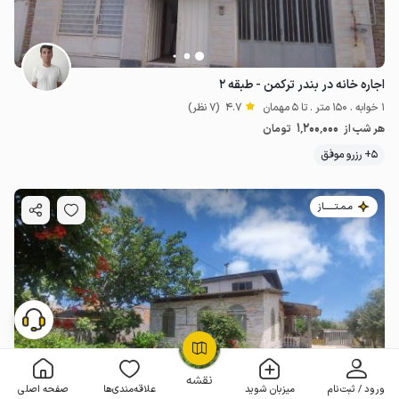
اجاره خانه در بندر ترکمن - طبقه ۲
1 خوابه . 150 متر . تا 5 مهمان
4.7
(7 نظر)
1٬200٬000
هر شب از
تومان
5+ رزرو موفق
مـمـتــــــاز
OpenStreetMap
©
نقشه
ورود / ثبت‌نام
میزبان شوید
علاقه‌مندی‌ها
صفحه اصلی