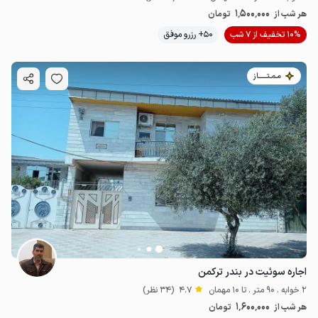
1٬500٬000
هر شب از
تومان
10% تخفیف از 7 شب
50+ رزرو موفق
مـمـتــــــاز
اجاره سوئیت در بندر ترکمن
2 خوابه . 90 متر . تا 10 مهمان
4.7
(34 نظر)
1٬600٬000
هر شب از
تومان