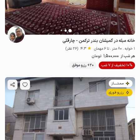
خانه مبله در گمیشان بندر ترکمن - چارقلی
1 خوابه . 80 متر . تا 6 مهمان
4.3
(26 نظر)
1٬500٬000
هر شب از
تومان
10% تخفیف از 7 شب
20+ رزرو موفق
مـمـتــــــاز
رزرو فوری