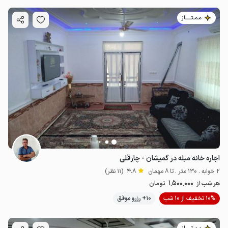
مـمـتــــــاز
اجاره خانه مبله در گمیشان - چارقلی
2 خوابه . 130 متر . تا 8 مهمان
4.8
(11 نظر)
1٬500٬000
هر شب از
تومان
10% تخفیف از 10 شب
10+ رزرو موفق