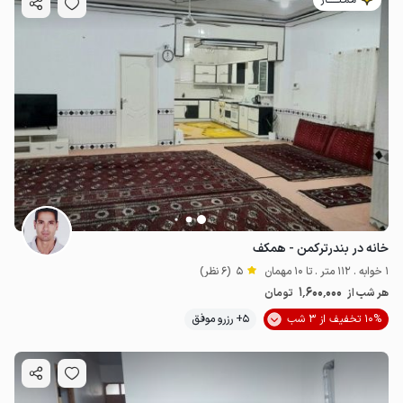
مـمـتــــــاز
خانه در بندرترکمن - همکف
1 خوابه . 112 متر . تا 10 مهمان
5
(6 نظر)
1٬600٬000
هر شب از
تومان
10% تخفیف از 3 شب
5+ رزرو موفق