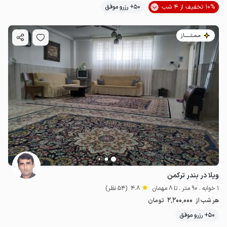
10% تخفیف از 4 شب
50+ رزرو موفق
مـمـتــــــاز
1.6
میلیون ت
4.1
ویلا در بندر ترکمن
1 خوابه . 90 متر . تا 8 مهمان
4.8
(54 نظر)
2٬200٬000
هر شب از
تومان
50+ رزرو موفق