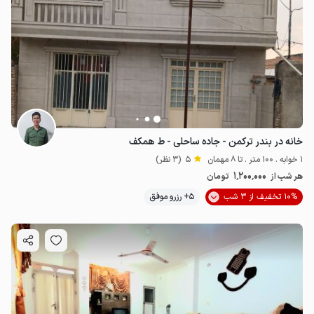
خانه در بندر ترکمن - جاده ساحلی - ط همکف
1 خوابه . 100 متر . تا 8 مهمان
5
(3 نظر)
1٬200٬000
هر شب از
تومان
10% تخفیف از 3 شب
5+ رزرو موفق