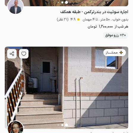
اجاره سوئیت در بندرترکمن - طبقه همکف
بدون خواب . 50 متر . تا 4 مهمان
4.9
(21 نظر)
1٬200٬000
هر شب از
تومان
20+ رزرو موفق
مـمـتــــــاز