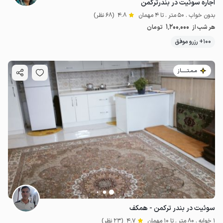
اجاره سوئیت در بندرترکمن
بدون خواب . 50 متر . تا 4 مهمان
4.8
(68 نظر)
1٬200٬000
هر شب از
تومان
100+ رزرو موفق
مـمـتــــــاز
سوئیت در بندر ترکمن - همکف
1 خوابه . 80 متر . تا 10 مهمان
4.7
(23 نظر)